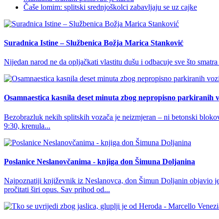
Čaše lomim: splitski srednjoškolci zabavljaju se uz cajke
Suradnica Istine – Službenica Božja Marica Stanković
Nijedan narod ne da opljačkati vlastitu dušu i odbacuje sve što smatra
Osamnaestica kasnila deset minuta zbog nepropisno parkiranih v
Bezobrazluk nekih splitskih vozača je neizmjeran – ni betonski blokovi
9:30, krenula...
Poslanice Neslanovčanima - knjiga don Šimuna Doljanina
Najpoznatiji književnik iz Neslanovca, don Šimun Doljanin objavi
pročitati širi opus. Sav prihod od...