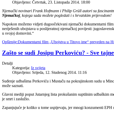
Objavljeno: Četvrtak, 23. Listopada 2014. 18:00
Njemački novinari Frank Hofmann i Philip Grüll autori su fascinan
Njemačkoj
, kojega sada možete pogledati i s hrvatskim prijevodom!
Napokon možemo vidjeti dugoočekivani njemački dokumentarni film koj
neriješenih ubojstava u poslijeratnoj njemačkoj povijesti: jugoslavens
u svojoj domovini.“
Opširnije:Dokumentarni film „Ubojstva u Titovo ime“ preveden na Hr
Zašto se sudi Josipu Perkoviću? - Sve tajn
Detalji
Kategorija:
Iz svijeta
Objavljeno: Srijeda, 12. Studenog 2014. 11:16
Suđenje udbašima Perkoviću i Mustaču na pokrajinskom sudu u Minch
može saznati.
Glavni mediji poput Jutarnjeg lista prokušanim suptilnim udbaškim met
je smrt i zaslužio.
Zapanjujuće je koliko u tome uspijevaju, jer mnogi konzumenti EPH m