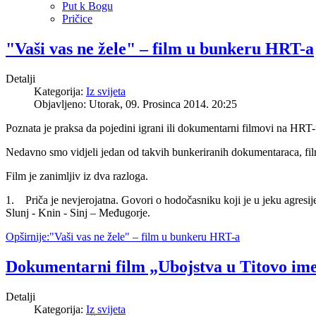
Put k Bogu
Pričice
"Vaši vas ne žele" – film u bunkeru HRT-a
Detalji
Kategorija:
Iz svijeta
Objavljeno: Utorak, 09. Prosinca 2014. 20:25
Poznata je praksa da pojedini igrani ili dokumentarni filmovi na HRT-
Nedavno smo vidjeli jedan od takvih bunkeriranih dokumentaraca, fil
Film je zanimljiv iz dva razloga.
1. Priča je nevjerojatna. Govori o hodočasniku koji je u jeku agresi
Slunj - Knin - Sinj – Međugorje.
Opširnije:"Vaši vas ne žele" – film u bunkeru HRT-a
Dokumentarni film „Ubojstva u Titovo im
Detalji
Kategorija:
Iz svijeta