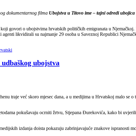
tnog dokumentarnog filma
Ubojstva u Titovo ime – tajni odredi ubojica
i govori o ubojstvima hrvatskih političkih emigranata u Njemačkoj. Nje
ki agenti likvidirali su najmanje 29 osoba u Saveznoj Republici Njemačko
vatski
e udbaškog ubojstva
enu traje već skoro mjesec dana, a u medijima u Hrvatskoj malo se o
odama pokušavaju ocrniti žrtvu, Stjepana Đurekovića, kako bi uvjerili či
edijskih izdanja doista pokazuju zabrinjavajuće znakove ispranosti m