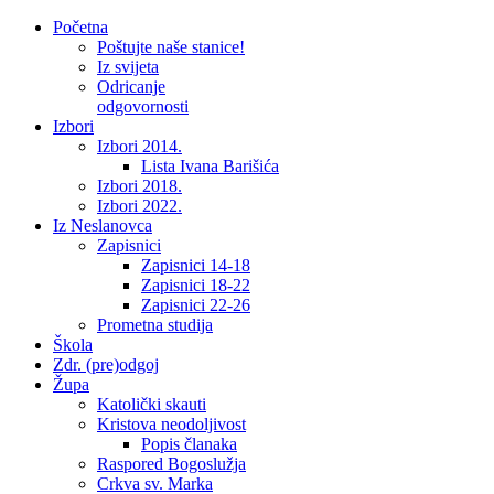
Početna
Poštujte naše stanice!
Iz svijeta
Odricanje
odgovornosti
Izbori
Izbori 2014.
Lista Ivana Barišića
Izbori 2018.
Izbori 2022.
Iz Neslanovca
Zapisnici
Zapisnici 14-18
Zapisnici 18-22
Zapisnici 22-26
Prometna studija
Škola
Zdr. (pre)odgoj
Župa
Katolički skauti
Kristova neodoljivost
Popis članaka
Raspored Bogoslužja
Crkva sv. Marka