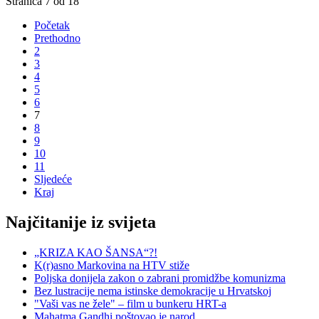
Stranica 7 od 18
Početak
Prethodno
2
3
4
5
6
7
8
9
10
11
Sljedeće
Kraj
Najčitanije iz svijeta
„KRIZA KAO ŠANSA“?!
K(r)asno Markovina na HTV stiže
Poljska donijela zakon o zabrani promidžbe komunizma
Bez lustracije nema istinske demokracije u Hrvatskoj
"Vaši vas ne žele" – film u bunkeru HRT-a
Mahatma Gandhi poštovao je narod