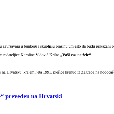
u završavaju u bunkeru i skupljaju prašinu umjesto da budu prikazani pu
m redateljice Karoline Vidović Krišto
„Vaši vas ne žele“
.
je na Hrvatsku, krajem ljeta 1991. pješice krenuo iz Zagreba na hodočaš
e“ preveden na Hrvatski