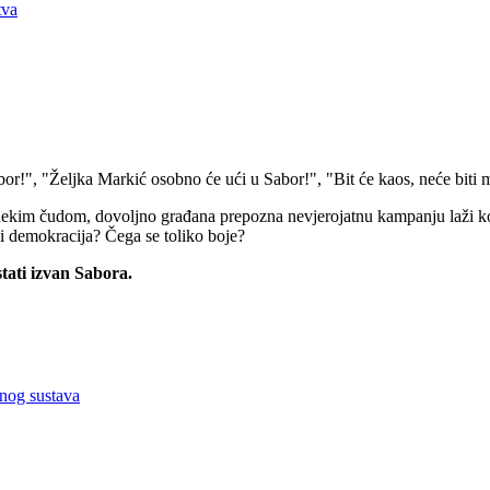
tva
or!", "Željka Markić osobno će ući u Sabor!", "Bit će kaos, neće biti m
 nekim čudom, dovoljno građana prepozna nevjerojatnu kampanju laži koj
oji demokracija? Čega se toliko boje?
tati izvan Sabora.
rnog sustava