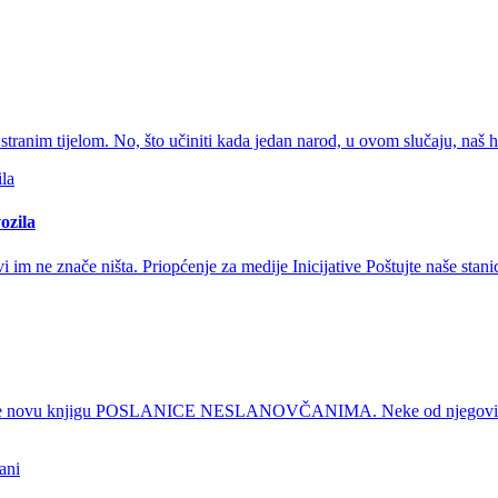
 stranim tijelom. No, što učiniti kada jedan narod, u ovom slučaju, naš h
ozila
 im ne znače ništa. Priopćenje za medije Inicijative Poštujte naše stan
o je novu knjigu POSLANICE NESLANOVČANIMA. Neke od njegovih posla