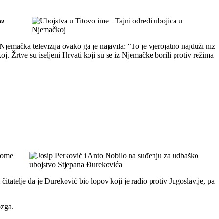
 u
mačka televizija ovako ga je najavila: “To je vjerojatno najduži niz
j. Žrtve su iseljeni Hrvati koji su se iz Njemačke borili protiv režima
 tome
tatelje da je Đureković bio lopov koji je radio protiv Jugoslavije, pa
ozga.