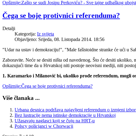
Opširnije:Zašto se sudi Josipu Perkoviću? - Sve tajne udbaškog ubojs
Čega se boje protivnici referenduma?
Detalji
Kategorija:
Iz svijeta
Objavljeno: Srijeda, 08. Listopada 2014. 18:56
"Udar na ustav i demokraciju!", "Male fašistoidne stranke će ući u Sab
Zaboravite. Neće se desiti ništa od navedenog. Što će desiti ukoliko,
dokazujući time da u Hrvatskoj niti postoje neovisni mediji, niti post
1. Karamarko i Milanović bi, ukoliko prođe referendum, mogli os
Opširnije:Čega se boje protivnici referenduma?
Više članaka ...
Urbana desnica podržava najavljeni referendum o izmjeni izbo
Bez lustracije nema istinske demokracije u Hrvatskoj
Užasavaju naglasci koji se čuju na HRT-u
Polscy policjanci w Chorwacji