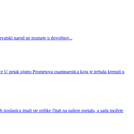
rvatski narod ne poznaje u dovoljnoj...
ice U petak ujutro Prometova osamnaestica koja je trebala krenuti u
nica imali ste prilike čitati na našem portalu, a sada možete