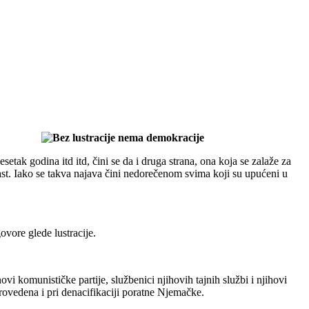
setak godina itd itd, čini se da i druga strana, ona koja se zalaže za
last. Iako se takva najava čini nedorečenom svima koji su upućeni u
ovore glede lustracije.
ovi komunističke partije, službenici njihovih tajnih službi i njihovi
rovedena i pri denacifikaciji poratne Njemačke.