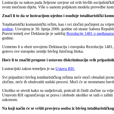
Lustraciju su nakon pada željezne zavjese od svih bivših socijalističk
svom istočnom dijelu. Više o samom poljskom modelu provedbe lustra
Znači li to da se lustracijom ujedno i osuđuje totalitaristički kom
Totalitaristički komunistički režim, kao i svi zločini počinjeni za vri
godine
. Usvojena je 30. lipnja 2006. godine od strane Sabora Republ
Pravni temelj ove Deklaracije je sadržaj
Rezolucije 1481 o međunarodn
godine.
Uzmemo li u obzir usvojenu Deklaraciju i europsku Rezoluciju 1481, i
gotovo sve europske zemlje bivšeg Istočnog bloka.
Hoće li to značiti progone i ustavnu diskriminaciju svih pripadnik
Lustracijski zakon temeljen je na
Ustavu RH.
Svi pripadnici bivšeg totalitarističkog režima neće moći obnašati javne
zločine, neće ih obuhvatiti sudski procesi. Moći će se nesmetano bavit
Ukoliko se utvrdi kako su sudjelovali, poticali ili činili zločine za vr
Ustavom RH ograničavaju se prava i slobode ukoliko se radi o zaštiti 
zakonom.
Na koji način će se vršiti provjera osoba iz bivšeg totalitarističkog