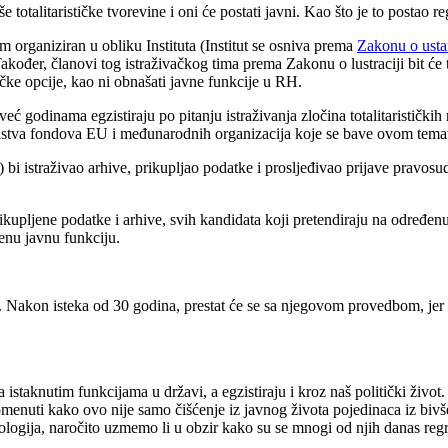
 totalitarističke tvorevine i oni će postati javni. Kao što je to postao reg
im organiziran u obliku Instituta (Institut se osniva prema
Zakonu o ust
ođer, članovi tog istraživačkog tima prema Zakonu o lustraciji bit će ta
ičke opcije, kao ni obnašati javne funkcije u RH.
već godinama egzistiraju po pitanju istraživanja zločina totalitaristički
sredstva fondova EU i međunarodnih organizacija koje se bave ovom tem
) bi istraživao arhive, prikupljao podatke i prosljeđivao prijave pravosud
ikupljene podatke i arhive, svih kandidata koji pretendiraju na određenu 
đenu javnu funkciju.
Nakon isteka od 30 godina, prestat će se sa njegovom provedbom, jer će
istaknutim funkcijama u državi, a egzistiraju i kroz naš politički živo
enuti kako ovo nije samo čišćenje iz javnog života pojedinaca iz bivše
ogija, naročito uzmemo li u obzir kako su se mnogi od njih danas regrup