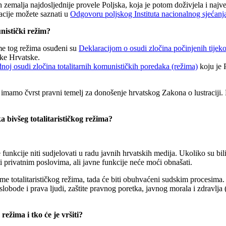
ih zemalja najdosljednije provele Poljska, koja je potom doživjela i naj
cije možete saznati u
Odgovoru poljskog Instituta nacionalnog sjećanj
unistički režim?
jeme tog režima osuđeni su
Deklaracijom o osudi zločina počinjenih tijek
ike Hrvatske.
oj osudi zločina totalitarnih komunističkih poredaka (režima)
koju je 
mamo čvrst pravni temelj za donošenje hrvatskog Zakona o lustraciji. 
a bivšeg totalitarističkog režima?
 funkcije niti sudjelovati u radu javnih hrvatskih medija. Ukoliko su bili
i privatnim poslovima, ali javne funkcije neće moći obnašati.
ijeme totalitarističkog režima, tada će biti obuhvaćeni sudskim procesima.
slobode i prava ljudi, zaštite pravnog poretka, javnog morala i zdravlj
 režima i tko će je vršiti?