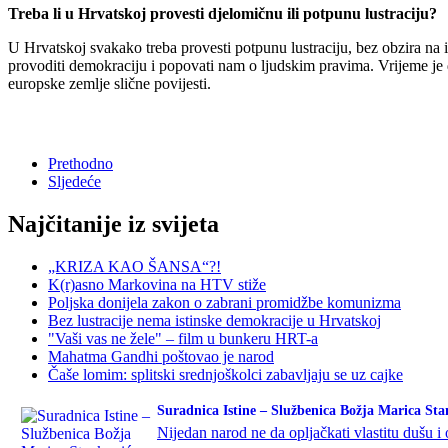
Treba li u Hrvatskoj provesti djelomičnu ili potpunu lustraciju?
U Hrvatskoj svakako treba provesti potpunu lustraciju, bez obzira na 
provoditi demokraciju i popovati nam o ljudskim pravima. Vrijeme je 
europske zemlje slične povijesti.
Prethodno
Sljedeće
Najčitanije iz svijeta
„KRIZA KAO ŠANSA“?!
K(r)asno Markovina na HTV stiže
Poljska donijela zakon o zabrani promidžbe komunizma
Bez lustracije nema istinske demokracije u Hrvatskoj
"Vaši vas ne žele" – film u bunkeru HRT-a
Mahatma Gandhi poštovao je narod
Čaše lomim: splitski srednjoškolci zabavljaju se uz cajke
Suradnica Istine – Službenica Božja Marica Sta
Nijedan narod ne da opljačkati vlastitu dušu i