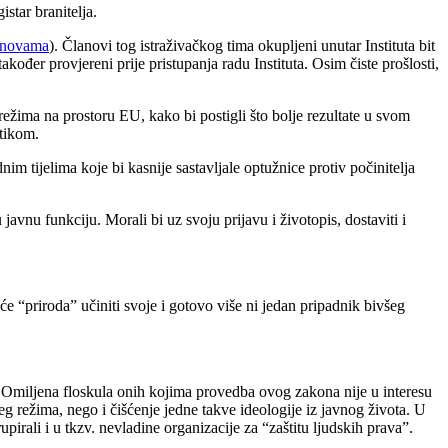
istar branitelja.
anovama
). Članovi tog istraživačkog tima okupljeni unutar Instituta bit
kođer provjereni prije pristupanja radu Instituta. Osim čiste prošlosti,
h režima na prostoru EU, kako bi postigli što bolje rezultate u svom
atikom.
nim tijelima koje bi kasnije sastavljale optužnice protiv počinitelja
javnu funkciju. Morali bi uz svoju prijavu i životopis, dostaviti i
 “priroda” učiniti svoje i gotovo više ni jedan pripadnik bivšeg
t. Omiljena floskula onih kojima provedba ovog zakona nije u interesu
g režima, nego i čišćenje jedne takve ideologije iz javnog života. U
irali i u tkzv. nevladine organizacije za “zaštitu ljudskih prava”.