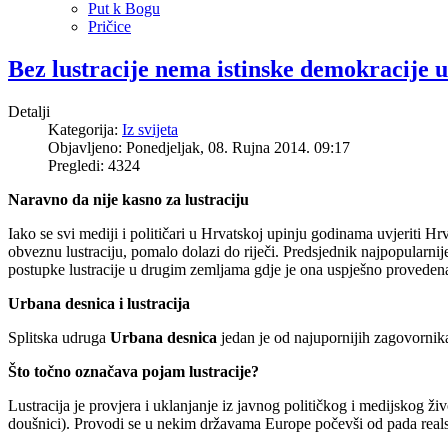
Put k Bogu
Pričice
Bez lustracije nema istinske demokracije 
Detalji
Kategorija:
Iz svijeta
Objavljeno: Ponedjeljak, 08. Rujna 2014. 09:17
Pregledi: 4324
Naravno da nije kasno za lustraciju
Iako se svi mediji i političari u Hrvatskoj upinju godinama uvjeriti Hrv
obveznu lustraciju, pomalo dolazi do riječi. Predsjednik najpopularni
postupke lustracije u drugim zemljama gdje je ona uspješno provedena
Urbana desnica i lustracija
Splitska udruga
Urbana desnica
jedan je od najupornijih zagovornika
Što točno označava pojam lustracije?
Lustracija je provjera i uklanjanje iz javnog političkog i medijskog živ
doušnici). Provodi se u nekim državama Europe počevši od pada realsoc