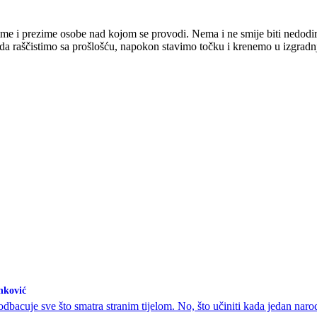
ime i prezime osobe nad kojom se provodi. Nema i ne smije biti nedodirl
da raščistimo sa prošlošću, napokon stavimo točku i krenemo u izgradnj
nković
 odbacuje sve što smatra stranim tijelom. No, što učiniti kada jedan naro