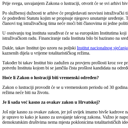
Prije svega, usvajanjem Zakona o lustraciji, otvorit će se svi arhivi bivše
Po službenoj dužnosti te arhive će pregledavati neovisni istraživački t
će podređeni Statutu kojim se propisuje njegovo unutarnje uređenje. Tak
članovi tog istraživačkog tima neće moći biti članovima ni jedne polit
U osnivanju tog instituta surađivat će se sa europskim Institutima koji 
istraživačkom radu. Financiranje rada Instituta bilo bi bazirano na 
Dakle, takav Institut (po uzoru na poljski
Institut nacionalnog sjećanja
kaznenih dijela u vrijeme totalitarističkog režima.
Također bi takav Institut bio zadužen za provjeru prošlosti kroz sve pr
potvrdu Instituta kojom bi se jamčila čista prošlost kandidata na odre
Hoće li Zakon o lustraciji biti vremenski određen?
Zakon o lustraciji provodit će se u vremenskom periodu od 30 godina. 
režima neće biti na životu.
Je li sada već kasno za ovakav zakon u Hrvatskoj?
Još nije kasno za ovakav zakon, jer još uvijek imamo bivše kadrove na 
je upravo to kako je kasno za usvajanje takvog zakona. Važno je napom
demokratskim društvima nema mjesta poklonicima totalitarističkih ideol