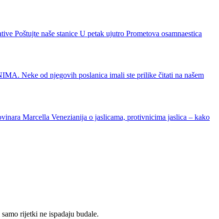
jative Poštujte naše stanice U petak ujutro Prometova osamnaestica
 Neke od njegovih poslanica imali ste prilike čitati na našem
inara Marcella Venezianija o jaslicama, protivnicima jaslica – kako
 samo rijetki ne ispadaju budale.