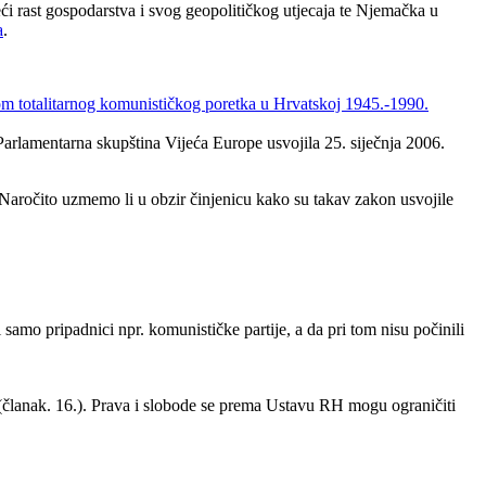
veći rast gospodarstva i svog geopolitičkog utjecaja te Njemačka u
a
.
om totalitarnog komunističkog poretka u Hrvatskoj 1945.-1990.
Parlamentarna skupština Vijeća Europe usvojila 25. siječnja 2006.
Naročito uzmemo li u obzir činjenicu kako su takav zakon usvojile
 samo pripadnici npr. komunističke partije, a da pri tom nisu počinili
a (članak. 16.). Prava i slobode se prema Ustavu RH mogu ograničiti