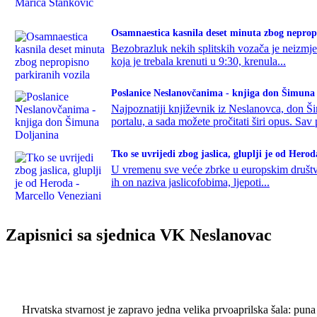
Osamnaestica kasnila deset minuta zbog neprop
Bezobrazluk nekih splitskih vozača je neizmje
koja je trebala krenuti u 9:30, krenula...
Poslanice Neslanovčanima - knjiga don Šimuna
Najpoznatiji književnik iz Neslanovca, don
portalu, a sada možete pročitati širi opus. Sav 
Tko se uvrijedi zbog jaslica, gluplji je od Hero
U vremenu sve veće zbrke u europskim društvim
ih on naziva jaslicofobima, ljepoti...
Zapisnici sa sjednica VK Neslanovac
Hrvatska stvarnost je zapravo jedna velika prvoaprilska šala: puna 