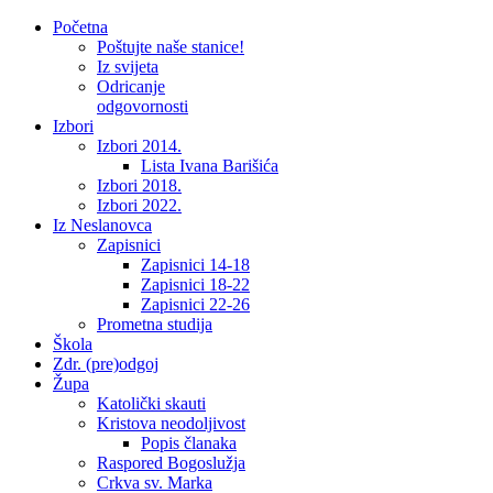
Početna
Poštujte naše stanice!
Iz svijeta
Odricanje
odgovornosti
Izbori
Izbori 2014.
Lista Ivana Barišića
Izbori 2018.
Izbori 2022.
Iz Neslanovca
Zapisnici
Zapisnici 14-18
Zapisnici 18-22
Zapisnici 22-26
Prometna studija
Škola
Zdr. (pre)odgoj
Župa
Katolički skauti
Kristova neodoljivost
Popis članaka
Raspored Bogoslužja
Crkva sv. Marka