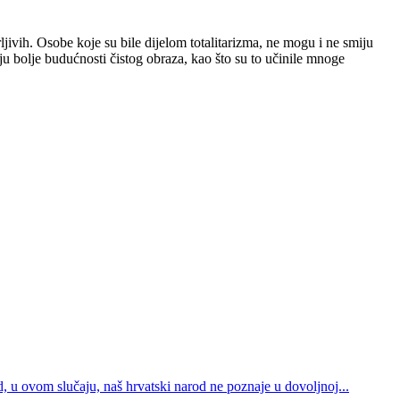
jivih. Osobe koje su bile dijelom totalitarizma, ne mogu i ne smiju
u bolje budućnosti čistog obraza, kao što su to učinile mnoge
d, u ovom slučaju, naš hrvatski narod ne poznaje u dovoljnoj...