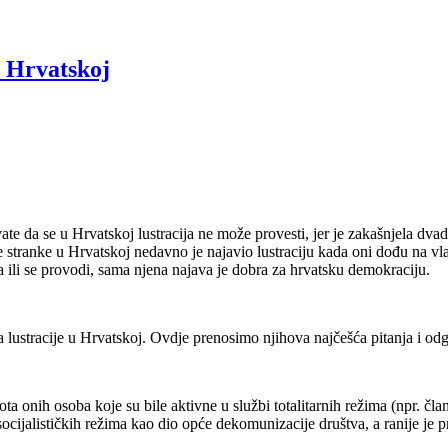
u Hrvatskoj
ate da se u Hrvatskoj lustracija ne može provesti, jer je zakašnjela dvade
je stranke u Hrvatskoj nedavno je najavio lustraciju kada oni dođu na v
 ili se provodi, sama njena najava je dobra za hrvatsku demokraciju.
 lustracije u Hrvatskoj. Ovdje prenosimo njihova najčešća pitanja i odg
ota onih osoba koje su bile aktivne u službi totalitarnih režima (npr. član
ijalističkih režima kao dio opće dekomunizacije društva, a ranije je p