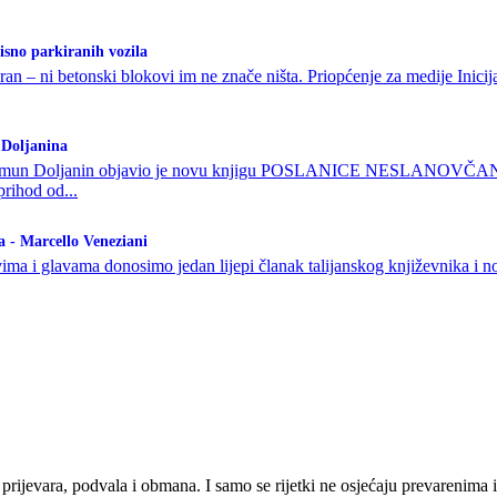
isno parkiranih vozila
ran – ni betonski blokovi im ne znače ništa. Priopćenje za medije Inici
 Doljanina
 Šimun Doljanin objavio je novu knjigu POSLANICE NESLANOVČANIMA.
prihod od...
da - Marcello Veneziani
a i glavama donosimo jedan lijepi članak talijanskog književnika i nov
prijevara, podvala i obmana. I samo se rijetki ne osjećaju prevarenima i