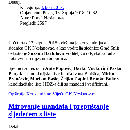
Detalji
Kategorija:
Izbori 2018.
Objavljeno: Petak, 13. Srpnja 2018. 10:32
Autor Portal Neslanovac
Pregledi: 2597
U četvrtak 12. srpnja 2018. održana je konstituirajuća
sjednica GK Neslanovac, a kao voditelja sjednice Grad Split
ovlastio je
Suzanu Bartulović
voditeljicu odsjeka za rad s
kotarevima i mjesnim odborima.
Sjednici su nazočili
Ante Popović
,
Darko Vučković i
Paško
Prnjak
s kandidacijske liste birača Ivana Barišića,
Mirko
Prančević
,
Marijan Bašić
,
Željko Đapić
i
Branko Bulić
s
kandidacijske liste HDZ-a čiji su mandati i verificirani.
Opširnije:Konstituirano Vijeće GK Neslanovac
Mirovanje mandata i prepuštanje
sljedećem s liste
Detalji