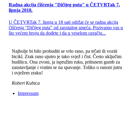
Radna akcija čišćenja "Dičijeg puta" u ČETVRTak 7.
lipnja 2018.
U ČETVRTak 7. lipnja u 18 sati održat će se radna akcija
čišćenja "Dičijeg puta" od zaostalog smeća. Pozivamo vas u
što većem broju da dođete i da u veselom ozračju...
Najbolje bi bilo probuditi se vrlo rano, pa trčati ili voziti
bicikl. Zrak rano ujutro je tako svjež i čist. Često uključim
budilicu. Ona zvoni, ja ispružim ruku, pritisnem gumb za
zaustavljanje i vratim se na spavanje. Toliko o ranom jutru
i svježem zraku!
Robert Kubica
Impressum