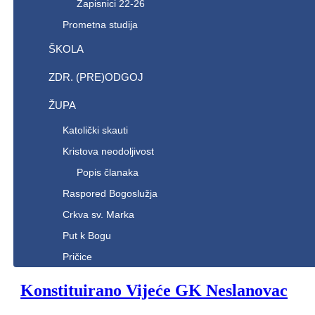
Zapisnici 22-26
Prometna studija
ŠKOLA
ZDR. (PRE)ODGOJ
ŽUPA
Katolički skauti
Kristova neodoljivost
Popis članaka
Raspored Bogoslužja
Crkva sv. Marka
Put k Bogu
Pričice
Konstituirano Vijeće GK Neslanovac