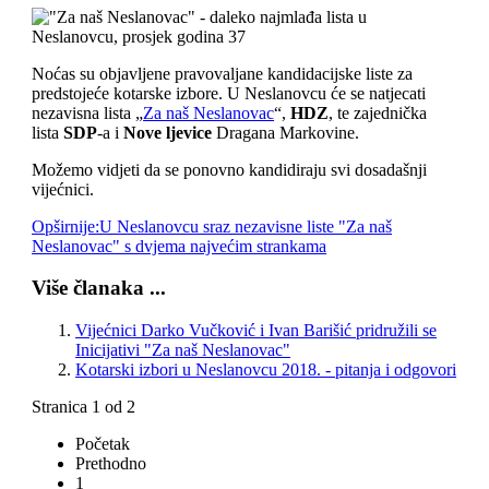
Noćas su objavljene pravovaljane kandidacijske liste za
predstojeće kotarske izbore. U Neslanovcu će se natjecati
nezavisna lista „
Za naš Neslanovac
“,
HDZ
, te zajednička
lista
SDP
-a i
Nove ljevice
Dragana Markovine.
Možemo vidjeti da se ponovno kandidiraju svi dosadašnji
vijećnici.
Opširnije:U Neslanovcu sraz nezavisne liste "Za naš
Neslanovac" s dvjema najvećim strankama
Više članaka ...
Vijećnici Darko Vučković i Ivan Barišić pridružili se
Inicijativi "Za naš Neslanovac"
Kotarski izbori u Neslanovcu 2018. - pitanja i odgovori
Stranica 1 od 2
Početak
Prethodno
1