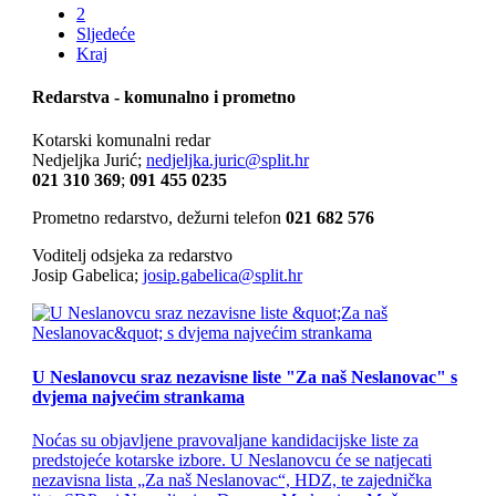
2
Sljedeće
Kraj
Redarstva - komunalno i prometno
Kotarski komunalni redar
Nedjeljka Jurić;
nedjeljka.juric@split.hr
021 310 369
;
091 455 0235
Prometno redarstvo, dežurni telefon
021 682 576
Voditelj odsjeka za redarstvo
Josip Gabelica;
josip.gabelica@split.hr
U Neslanovcu sraz nezavisne liste "Za naš Neslanovac" s
dvjema najvećim strankama
Noćas su objavljene pravovaljane kandidacijske liste za
predstojeće kotarske izbore. U Neslanovcu će se natjecati
nezavisna lista „Za naš Neslanovac“, HDZ, te zajednička