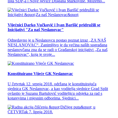
lista SDP-a i Nove ljevice Dragana Markovine. Možemo...
Vijećnici Darko Vučković i Ivan Barišić pridružili se
Inicijativi "Za naš Neslanovac"
Odnedavno je u Neslanovcu postao poznat izraz „ZA NAŠ
NESLANOVAC“. Zanimljivo je da većina naših sugrađana
neslanovčana zna da se radi o Građanskoj inicijativi „Za naš
Neslanovac“, koja je svoje...
Konstituirano Vijeće GK Neslanovac
U četvrtak 12. srpnja 2018. održana je konstituirajuća
sjednica GK Neslanovac, a kao voditelja sjednice Grad Split
ovlastio je Suzanu Bartulović voditeljicu odsjeka za rad s
kotarevima i mjesnim odborima. Sjednici...