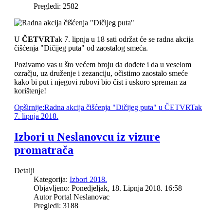
Pregledi: 2582
U
ČETVRT
ak 7. lipnja u 18 sati održat će se radna akcija
čišćenja "Dičijeg puta" od zaostalog smeća.
Pozivamo vas u što većem broju da dođete i da u veselom
ozračju, uz druženje i zezanciju, očistimo zaostalo smeće
kako bi put i njegovi rubovi bio čist i uskoro spreman za
korištenje!
Opširnije:Radna akcija čišćenja "Dičijeg puta" u ČETVRTak
7. lipnja 2018.
Izbori u Neslanovcu iz vizure
promatrača
Detalji
Kategorija:
Izbori 2018.
Objavljeno: Ponedjeljak, 18. Lipnja 2018. 16:58
Autor Portal Neslanovac
Pregledi: 3188