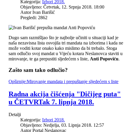
Kategorija:
Izbori 2018.
Objavljeno: Četvrtak, 12. Srpnja 2018. 18:00
Autor Ivan Barišić
Pregledi: 2862
Dugo sam razmišljao što je najbolje učiniti u situaciji kad je
naša nezavisna lista osvojila tri mandata na izborima i kada ne
može voditi kotar onako kako mislimo da bi trebalo. Stoga
sam odlučio svoj mandat u Vijeću kotara Neslanovca staviti u
mirovanje, te ga prepustiti sljedećem s liste,
Anti Popoviću
.
Zašto sam tako odlučio?
Opširnije:Mirovanje mandata i prepuštanje sljedećem s liste
Radna akcija čišćenja "Dičijeg puta"
u ČETVRTak 7. lipnja 2018.
Detalji
Kategorija:
Izbori 2018.
Objavljeno: Nedjelja, 03. Lipnja 2018. 12:57
Autor Portal Neslanovac