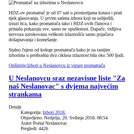
HDZ-ov promatrač je od 07 sati u prostorijama kotara i prati
tijek glasovanja. U prvim satima izbora koji su uslijedili,
izrazi lica, kako promatrača tako i HDZ-ovih članova i
pristaša pokazuju sve, samo ne opuštenost. Dapače, vidljiva
nervoza uzrokovana velikom izlaznošću samo pojačava
došaptavanja i komešanje.
Stalno čujem od kolege promatrača kako je na ranijim
izborima u prethodna dva ciklusa izlaznost bila oko 500 ljudi.
Opširnije:Izbori u Neslanovcu iz vizure promatrača
U Neslanovcu sraz nezavisne liste "Za
naš Neslanovac" s dvjema najvećim
strankama
Detalji
Kategorija:
Izbori 2018.
Objavljeno: Nedjelja, 20. Svibnja 2018. 08:54
Autor Portal Neslanovac
Pregledi: 4426