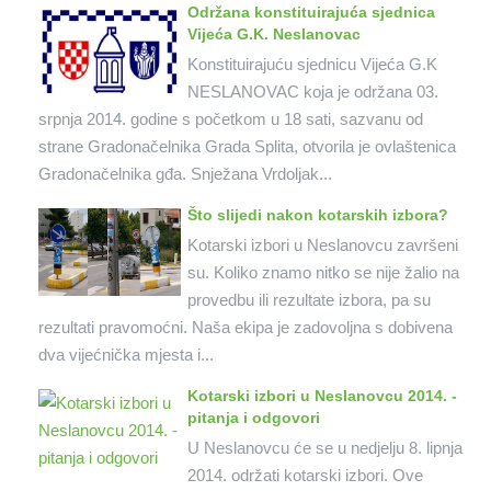
Održana konstituirajuća sjednica
Vijeća G.K. Neslanovac
Konstituirajuću sjednicu Vijeća G.K
NESLANOVAC koja je održana 03.
srpnja 2014. godine s početkom u 18 sati, sazvanu od
strane Gradonačelnika Grada Splita, otvorila je ovlaštenica
Gradonačelnika gđa. Snježana Vrdoljak...
Što slijedi nakon kotarskih izbora?
Kotarski izbori u Neslanovcu završeni
su. Koliko znamo nitko se nije žalio na
provedbu ili rezultate izbora, pa su
rezultati pravomoćni. Naša ekipa je zadovoljna s dobivena
dva vijećnička mjesta i...
Kotarski izbori u Neslanovcu 2014. -
pitanja i odgovori
U Neslanovcu će se u nedjelju 8. lipnja
2014. održati kotarski izbori. Ove