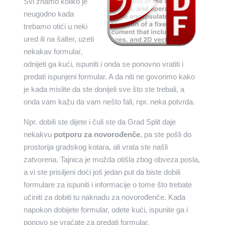
Svi znamo koliko je
neugodno kada
trebamo otići u neki
ured ili na šalter, uzeti
nekakav formular,
odnijeti ga kući, ispuniti i onda se ponovno vratiti i
predati ispunjeni formular. A da niti ne govorimo kako
je kada mislite da ste donijeli sve što ste trebali, a
onda vam kažu da vam nešto fali, npr. neka potvrda.
Npr. dobili ste dijete i čuli ste da Grad Split daje
nekakvu
potporu za novorođenče
, pa ste pošli do
prostorija gradskog kotara, ali vrata ste našli
zatvorena. Tajnica je možda otišla zbog obveza posla,
a vi ste prisiljeni doći još jedan put da biste dobili
formulare za ispuniti i informacije o tome što trebate
učiniti za dobiti tu naknadu za novorođenče. Kada
napokon dobijete formular, odete kući, ispunite ga i
ponovo se vraćate za predati formular.