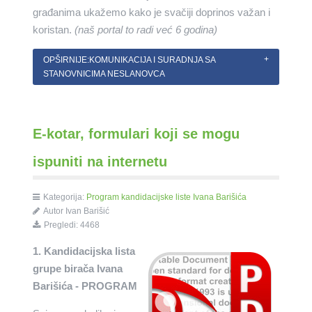
građanima ukažemo kako je svačiji doprinos važan i
koristan.
(naš portal to radi već 6 godina)
OPŠIRNIJE:KOMUNIKACIJA I SURADNJA SA
STANOVNICIMA NESLANOVCA
E-kotar, formulari koji se mogu
ispuniti na internetu
Kategorija:
Program kandidacijske liste Ivana Barišića
Autor Ivan Barišić
Pregledi: 4468
1. Kandidacijska lista
grupe birača Ivana
Barišića
- PROGRAM