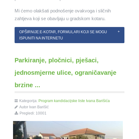
Mi ćemo olakšati podnošenje ovakvoga i sličnih
zahtjeva koji se obavljaju u gradskom kotaru.
OPŠIRNIJE:E-KOTAR, FORMULARI KOJI SE MOGU
ISPUNITI NA INTERNETU
Parkiranje, pločnici, pješaci,
jednosmjerne ulice, ograničavanje
brzine ...
Kategorija:
Program kandidacijske liste Ivana Barišića
Autor Ivan Barišić
Pregledi: 10001