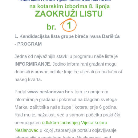
1. Kandidacijska lista grupe birača Ivana Barišića
- PROGRAM
Jedna od najvažnijih stavki u programu naše liste je
INFORMIRANJE
. Jedino informirani građani mogu
donositi ispravne odluke koje će utjecati na budućnost
našeg kvarta.
Portal
www.neslanovac.hr
s tom je namjerom
informiranja građana i pokrenut na blagdan svetoga
Marka, zaštitnika naše župe i kotara, prije 6 godina.
Rad mu je, nažalost, već u samom početku praktički
onemogućen
odlukom tadašnjeg Vijeća kotara
Neslanovac
u kojoj „zabranjuje portalu objavljivanje
informacija o gradskom kotaru Neslanovac“ pod