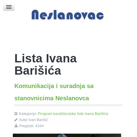
Raspored Bogoslužja
Crkva sv. Marka
Put k Bogu
Pričice
Lista Ivana
Barišića
Komunikacija i suradnja sa
stanovnicima Neslanovca
Kategorija:
Program kandidacijske liste Ivana Barišića
Autor Ivan Barišić
Pregledi: 4344