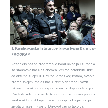
1. Kandidacijska lista grupe birača Ivana Barišića -
PROGRAM
Važan dio našeg programa je komunikacija i suradnja
sa stanovnicima Neslanovca. Želimo potaknuti ljude
da aktivno sudjeluju u životu gradskog kotara, svatko
prema svojim interesima. Držimo da treba uvažiti i
iskoristiti svaku sugestiju koja može doprinijeti boljitku.
Različiti ljudi imaju različite interese i mi ćemo poticati
svaku aktivnost koja može pridonijeti obogaćivanju
života u našem kvartu. Djelovat ćemo tako da