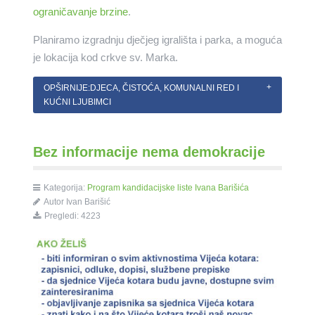
ograničavanje brzine
.
Planiramo izgradnju dječjeg igrališta i parka, a moguća
je lokacija kod crkve sv. Marka.
OPŠIRNIJE:DJECA, ČISTOĆA, KOMUNALNI RED I
KUĆNI LJUBIMCI
Bez informacije nema demokracije
Kategorija:
Program kandidacijske liste Ivana Barišića
Autor Ivan Barišić
Pregledi: 4223