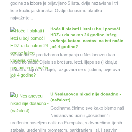
godine za izbore je prijavljeno 5 lista, dvije nezavisne i tri
liste koalicija stranaka. Ovdje donosimo ukratko
najvažnije...
Hoće li plakati i letci u boji pomoći
HDZ-u da nakon 24 godine lošeg
vođenja kotara, nastavi na isti način
još 4 godine?
Zahuktala se predizborna kampanja u Neslanovcu kao
nikad do sada. Dijele se brošure, letci, lijepe se (i kidaju)
plakati u boji i crno bijeli, razgovara se s ljudima, uvjerava
ih...
U Neslanovcu nikad nije dosadno -
(nažalost)
Godinama činimo sve kako bismo naš
Neslanovac učinili „dosadnim“ i
uređenim naseljem nalik na Europska, s drvoredima lijepih
stabala, uređenijim prometom, parkiranjem i sl. I sasvim