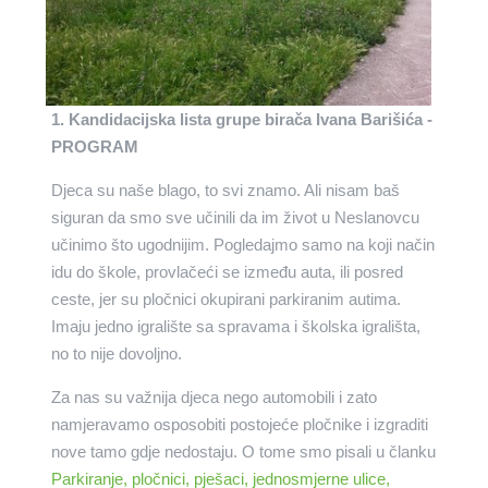
1. Kandidacijska lista grupe birača Ivana Barišića -
PROGRAM
Djeca su naše blago, to svi znamo. Ali nisam baš
siguran da smo sve učinili da im život u Neslanovcu
učinimo što ugodnijim. Pogledajmo samo na koji način
idu do škole, provlačeći se između auta, ili posred
ceste, jer su pločnici okupirani parkiranim autima.
Imaju jedno igralište sa spravama i školska igrališta,
no to nije dovoljno.
Za nas su važnija djeca nego automobili i zato
namjeravamo osposobiti postojeće pločnike i izgraditi
nove tamo gdje nedostaju. O tome smo pisali u članku
Parkiranje, pločnici, pješaci, jednosmjerne ulice,