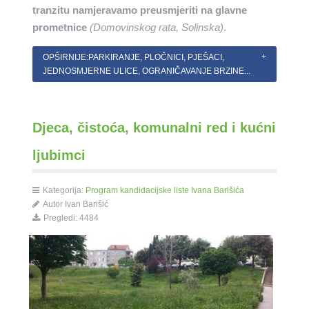
tranzitu namjeravamo preusmjeriti na glavne
prometnice
(Domovinskog rata, Solinska)
.
OPŠIRNIJE:PARKIRANJE, PLOČNICI, PJEŠACI,
JEDNOSMJERNE ULICE, OGRANIČAVANJE BRZINE...
Djeca, čistoća, komunalni red i kućni
ljubimci
Kategorija:
Program kandidacijske liste Ivana Barišića
Autor Ivan Barišić
Pregledi: 4484