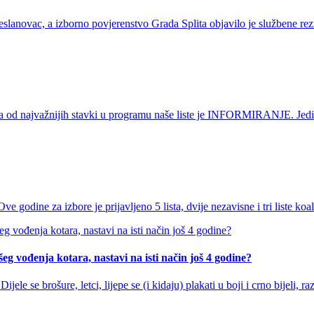
novac, a izborno povjerenstvo Grada Splita objavilo je službene rezul
 od najvažnijih stavki u programu naše liste je INFORMIRANJE. Jedino
ve godine za izbore je prijavljeno 5 lista, dvije nezavisne i tri liste ko
eg vođenja kotara, nastavi na isti način još 4 godine?
 se brošure, letci, lijepe se (i kidaju) plakati u boji i crno bijeli, raz