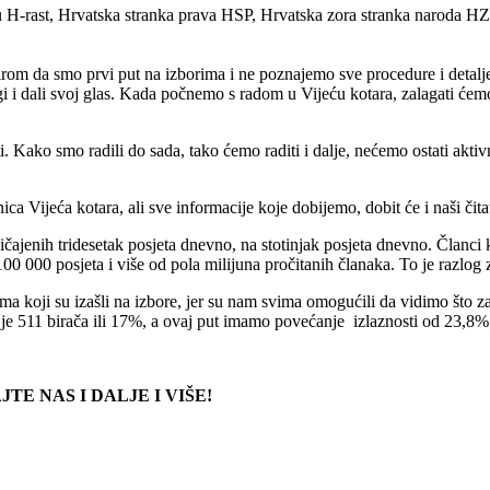
rast, Hrvatska stranka prava HSP, Hrvatska zora stranka naroda HZ, O
om da smo prvi put na izborima i ne poznajemo sve procedure i detalje a
i i dali svoj glas. Kada počnemo s radom u Vijeću kotara, zalagati ćem
sti. Kako smo radili do sada, tako ćemo raditi i dalje, nećemo ostati akt
ca Vijeća kotara, ali sve informacije koje dobijemo, dobit će i naši čitat
čajenih tridesetak posjeta dnevno, na stotinjak posjeta dnevno. Članci k
0 000 posjeta i više od pola milijuna pročitanih članaka. To je razlog z
 koji su izašli na izbore, jer su nam svima omogućili da vidimo što zai
je 511 birača ili 17%, a ovaj put imamo povećanje izlaznosti od 23,8%
JTE NAS I DALJE I VIŠE!