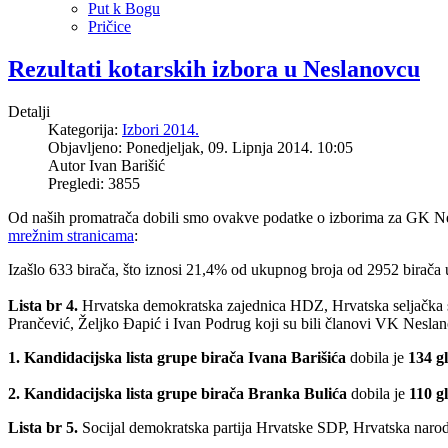
Put k Bogu
Pričice
Rezultati kotarskih izbora u Neslanovcu
Detalji
Kategorija:
Izbori 2014.
Objavljeno: Ponedjeljak, 09. Lipnja 2014. 10:05
Autor
Ivan Barišić
Pregledi: 3855
Od naših promatrača dobili smo ovakve podatke o izborima za GK Nesl
mrežnim stranicama
:
Izašlo 633 birača, što iznosi 21,4% od ukupnog broja od 2952 birača
Lista br 4.
Hrvatska demokratska zajednica HDZ, Hrvatska seljačka s
Prančević, Željko Đapić i Ivan Podrug koji su bili članovi VK Neslano
1. Kandidacijska lista grupe birača Ivana Barišića
dobila je
134 gl
2. Kandidacijska lista grupe birača Branka Bulića
dobila je
110 g
Lista br 5.
Socijal demokratska partija Hrvatske SDP, Hrvatska naro