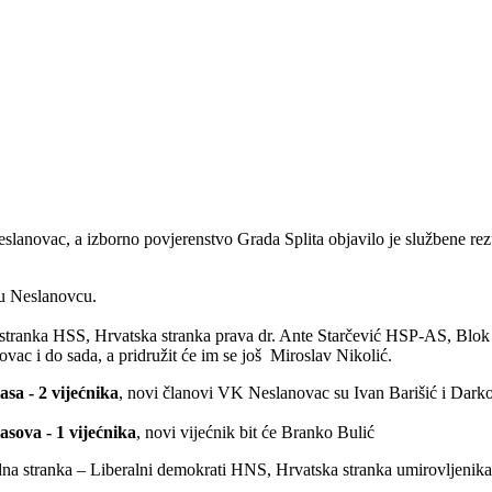
anovac, a izborno povjerenstvo Grada Splita objavilo je službene rez
 u Neslanovcu.
tranka HSS, Hrvatska stranka prava dr. Ante Starčević HSP-AS, Blok u
vac i do sada, a pridružit će im se još Miroslav Nikolić.
asa - 2 vijećnika
, novi članovi VK Neslanovac su Ivan Barišić i Dar
lasova - 1 vijećnika
, novi vijećnik bit će Branko Bulić
dna stranka – Liberalni demokrati HNS, Hrvatska stranka umirovljenik