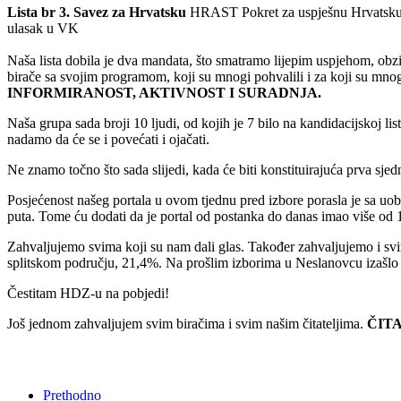
Lista br 3. Savez za Hrvatsku
HRAST Pokret za uspješnu Hrvatsku H-
ulasak u VK
Naša lista dobila je dva mandata, što smatramo lijepim uspjehom, obzir
birače sa svojim programom, koji su mnogi pohvalili i za koji su mnog
INFORMIRANOST, AKTIVNOST I SURADNJA.
Naša grupa sada broji 10 ljudi, od kojih je 7 bilo na kandidacijskoj li
nadamo da će se i povećati i ojačati.
Ne znamo točno što sada slijedi, kada će biti konstituirajuća prva sjedni
Posjećenost našeg portala u ovom tjednu pred izbore porasla je sa uobi
puta. Tome ću dodati da je portal od postanka do danas imao više od 10
Zahvaljujemo svima koji su nam dali glas. Također zahvaljujemo i svima
splitskom području, 21,4%. Na prošlim izborima u Neslanovcu izašlo 
Čestitam HDZ-u na pobjedi!
Još jednom zahvaljujem svim biračima i svim našim čitateljima.
ČITA
Prethodno