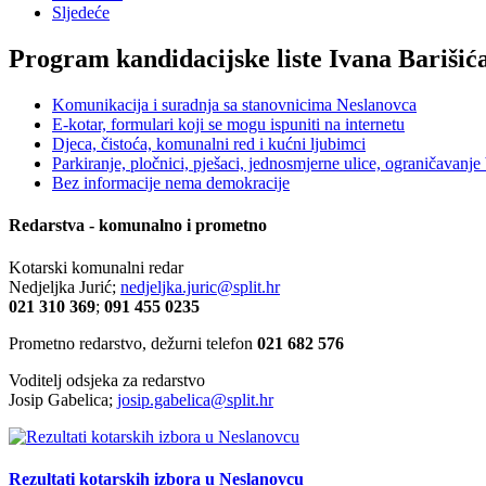
Sljedeće
Program kandidacijske liste Ivana Barišić
Komunikacija i suradnja sa stanovnicima Neslanovca
E-kotar, formulari koji se mogu ispuniti na internetu
Djeca, čistoća, komunalni red i kućni ljubimci
Parkiranje, pločnici, pješaci, jednosmjerne ulice, ograničavanje b
Bez informacije nema demokracije
Redarstva - komunalno i prometno
Kotarski komunalni redar
Nedjeljka Jurić;
nedjeljka.juric@split.hr
021 310 369
;
091 455 0235
Prometno redarstvo, dežurni telefon
021 682 576
Voditelj odsjeka za redarstvo
Josip Gabelica;
josip.gabelica@split.hr
Rezultati kotarskih izbora u Neslanovcu