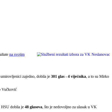
ultate
na svojim
mirovljenici zajedno, dobila je
301 glas - 4 vijećnika
, a to su Mirko
ko Vučković
a HSU dobila je
48 glasova
, što je nedovoljno za ulasak u VK