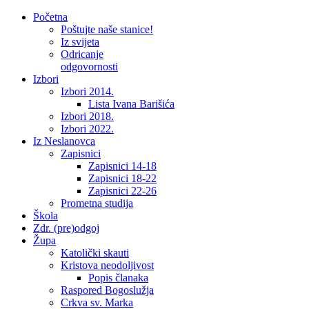
Početna
Poštujte naše stanice!
Iz svijeta
Odricanje
odgovornosti
Izbori
Izbori 2014.
Lista Ivana Barišića
Izbori 2018.
Izbori 2022.
Iz Neslanovca
Zapisnici
Zapisnici 14-18
Zapisnici 18-22
Zapisnici 22-26
Prometna studija
Škola
Zdr. (pre)odgoj
Župa
Katolički skauti
Kristova neodoljivost
Popis članaka
Raspored Bogoslužja
Crkva sv. Marka