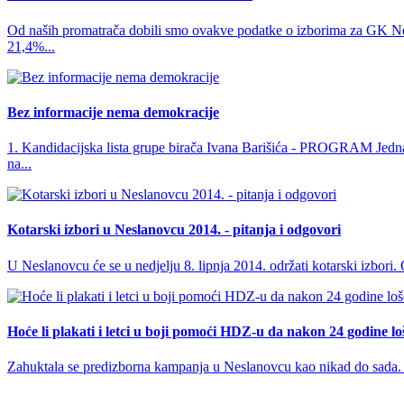
Od naših promatrača dobili smo ovakve podatke o izborima za GK Nesla
21,4%...
Bez informacije nema demokracije
1. Kandidacijska lista grupe birača Ivana Barišića - PROGRAM Jedna
na...
Kotarski izbori u Neslanovcu 2014. - pitanja i odgovori
U Neslanovcu će se u nedjelju 8. lipnja 2014. održati kotarski izbori. O
Hoće li plakati i letci u boji pomoći HDZ-u da nakon 24 godine loš
Zahuktala se predizborna kampanja u Neslanovcu kao nikad do sada. Dijele