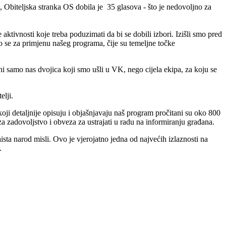
biteljska stranka OS dobila je 35 glasova - što je nedovoljno za
ktivnosti koje treba poduzimati da bi se dobili izbori. Izišli smo pred
o se za primjenu našeg programa, čije su temeljne točke
ivni samo nas dvojica koji smo ušli u VK, nego cijela ekipa, za koju se
elji.
oji detaljnije opisuju i objašnjavaju naš program pročitani su oko 800
a zadovoljstvo i obveza za ustrajati u radu na informiranju građana.
sta narod misli. Ovo je vjerojatno jedna od najvećih izlaznosti na
.