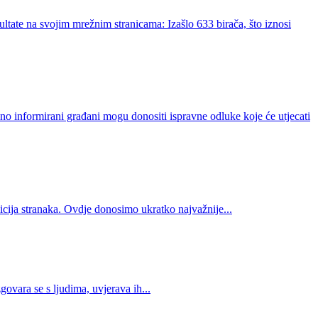
tate na svojim mrežnim stranicama: Izašlo 633 birača, što iznosi
 informirani građani mogu donositi ispravne odluke koje će utjecati
alicija stranaka. Ovdje donosimo ukratko najvažnije...
govara se s ljudima, uvjerava ih...