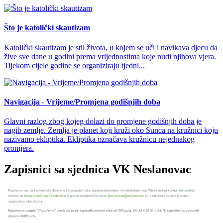
Što je katolički skautizam
Katolički skautizam je stil života, u kojem se uči i navikava djecu da
žive sve dane u godini prema vrijednostima koje nudi njihova vjera.
Tijekom cijele godine se organiziraju tjedni...
Navigacija - Vrijeme/Promjena godišnjih doba
Glavni razlog zbog kojeg dolazi do promjene godišnjih doba je
nagib zemlje. Zemlja je planet koji kruži oko Sunca na kružnici koju
nazivamo ekliptika. Ekliptika označava kružnicu nejednakog
promjera.
Zapisnici sa sjednica VK Neslanovac