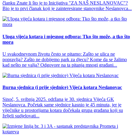
članku Znate li što je to Inicijativa "ZA NAŠ NESLANOVAC"?
Bio je to prvi članak koji je zainteresirane stanovnike Neslanovca...
Uloga vijeća kotara i mjesnog odbora: Tko što može, a tko što
mora
U svakodnevnom životu često se pitamo: Zašto se ulica ne
popravlja? Zašto ne dobijemo park za djecu? Kome da se žalimo
kad nešto ne valja? Odgovore na ta pitanja mnogi građani...
Burna sjednica (i prije sjednice) Vijeća kotara Neslanovac
Sinoć, 5. svibnja 2025. održana je 30. sjednica Vijeća GK
Neslanovca. Početak same sjednice kasnio je 45 minuta, jer je
vijećnike u prostorijama kotara dočekala grupa građana koji su
željeli sudjelovati...