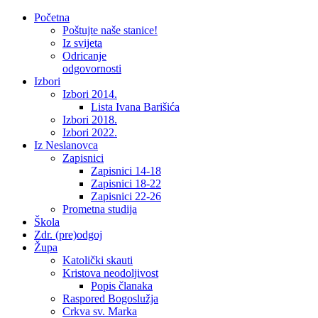
Početna
Poštujte naše stanice!
Iz svijeta
Odricanje
odgovornosti
Izbori
Izbori 2014.
Lista Ivana Barišića
Izbori 2018.
Izbori 2022.
Iz Neslanovca
Zapisnici
Zapisnici 14-18
Zapisnici 18-22
Zapisnici 22-26
Prometna studija
Škola
Zdr. (pre)odgoj
Župa
Katolički skauti
Kristova neodoljivost
Popis članaka
Raspored Bogoslužja
Crkva sv. Marka