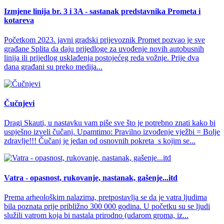
Izmjene linija br. 3 i 3A - sastanak predstavnika Prometa i
kotareva
Početkom 2023. javni gradski prijevoznik Promet pozvao je sve
građane Splita da daju prijedloge za uvođenje novih autobusnih
linija ili prijedlog usklađenja postojećeg reda vožnje. Prije dva
dana građani su preko medija...
Čučnjevi
Dragi Skauti, u nastavku vam piše sve što je potrebno znati kako bi
uspješno izveli čučanj. Upamtimo: Pravilno izvođenje vježbi = Bolje
zdravlje!!! Čučanj je jedan od osnovnih pokreta s kojim se...
Vatra - opasnost, rukovanje, nastanak, gašenje...itd
Prema arheološkim nalazima, pretpostavlja se da je vatra ljudima
bila poznata prije približno 300 000 godina. U početku su se ljudi
služili vatrom koja bi nastala prirodno (udarom groma, iz...