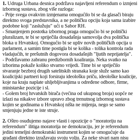
1.
Udruga Urbana desnica podržava najavljeni referendum o izmjeni
izbornog sustava, zbog više razloga:
- Prije svega ovakvim izmjenama omogućilo bi se da glasači biraju
direktno svoga predstavnika, a ne političku opciju koja sama izabire
podobne koji "zaslužuju" ući u Sabor RH.
- Smanjenjem postotka izbornog praga omogućio bi se politički
pluralizam, te bi se spriječila dosadašnja samovolja dva politička
bloka u Hrvatskoj. Omogućio bi se upliv novih političkih opcija u
parlament, a samim time postigla bi se kolika - tolika kontrola rada
vladajućih, te prešutnih dogovora dosadašnjih "ljutih neprijatelja".
- Podržavamo zabranu predizbornih koaliranja. Neka svatko na
izborima pokaže koliko stvarno vrijedi. Time bi se spriječilo
stvaranje bezbroj drugih satelitskih stranaka koje služe samo kao
koalicijski partneri koji forsiraju ideološku priču, ideološke koalicije,
koje na kraju naplate uhljebljivanjima u određene odbore, firme,
ministarske pozicije i sl.
- Golem broj hrvatskih birača (većina od ukupnog broja) uopće ne
izlazi na nikakve izbore upravo zbog trenutnog izbornog sustava
kojim se godinama u Hrvatskoj ništa ne mijenja, nego se samo
smjenjuju jedne te iste struje.
2.
Oštro osuđujemo najave vlasti i opozicije o "moratoriju na
referendum" ilitiga moratorija ne demokraciju, jer je referendum
jedini temeljni demokratski instrument kojim se omogućuje da
građani direktno izražavaju svoju volju. Za neke stvari nam nisu