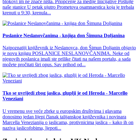
blokovi im ne znače ništa. Priopćenje za medije Inicijative Poštujte
naše stanice U petak ujutro Prometova osamnaestica koja je trebala
krenuti u 9:30, krenula...
Poslanice Neslanovčanima - knjiga don Šimuna Doljanina
Najpoznatiji književnik iz Neslanovca, don Šimun Doljanin objavio
je novu knjigu POSLANICE NESLANOVČANIMA. Neke od
njegovih poslanica imali ste prilike čitati na našem portalu, a sada
možete pročitati širi opus. Sav prihod od...
Tko se uvrijedi zbog jaslica, gluplji je od Heroda - Marcello
Veneziani
U vremenu sve veće zbrke u europskim društvima i glavama
donosimo jedan lijepi članak talijanskog književnika i novinara
Marcella Venezianija o jaslicama, protivnicima jaslica – kako ih on
naziva jaslicofobima, ljepoti...