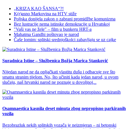
„KRIZA KAO ŠANSA“?!
K(r)asno Markovina na HTV stiže
Poljska donijela zakon o zabrani promidžbe komunizma
Bez lustracije nema istinske demokracije u Hrvatskoj
"Vaši vas ne žele" – film u bunkeru HRT-a
Mahatma Gandhi poštovao je narod
Čaše lomim: splitski srednjoškolci zabavljaju se uz cajke
Suradnica Istine – Službenica Božja Marica Stanković
Nijedan narod ne da opljačkati vlastitu dušu i odbacuje sve što
smatra stranim tijelom. No, što učiniti kada jedan narod, u ovom
slučaju, naš hrvatski narod ne poznaje u dovoljnoj...
Osamnaestica kasnila deset minuta zbog nepropisno parkiranih
vozila
Bezobrazluk nekih splitskih vozača je neizmjeran – ni betonski