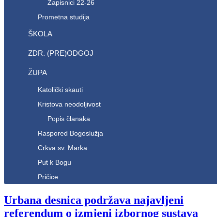
Zapisnici 22-26
Prometna studija
ŠKOLA
ZDR. (PRE)ODGOJ
ŽUPA
Katolički skauti
Kristova neodoljivost
Popis članaka
Raspored Bogoslužja
Crkva sv. Marka
Put k Bogu
Pričice
Urbana desnica podržava najavljeni
referendum o izmjeni izbornog sustava