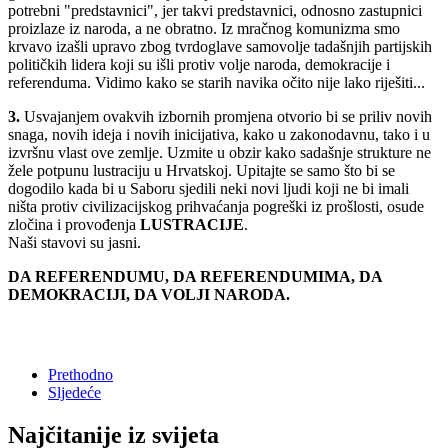
potrebni "predstavnici", jer takvi predstavnici, odnosno zastupnici
proizlaze iz naroda, a ne obratno. Iz mračnog komunizma smo
krvavo izašli upravo zbog tvrdoglave samovolje tadašnjih partijskih
političkih lidera koji su išli protiv volje naroda, demokracije i
referenduma. Vidimo kako se starih navika očito nije lako riješiti...
3.
Usvajanjem ovakvih izbornih promjena otvorio bi se priliv novih
snaga, novih ideja i novih inicijativa, kako u zakonodavnu, tako i u
izvršnu vlast ove zemlje. Uzmite u obzir kako sadašnje strukture ne
žele potpunu lustraciju u Hrvatskoj. Upitajte se samo što bi se
dogodilo kada bi u Saboru sjedili neki novi ljudi koji ne bi imali
ništa protiv civilizacijskog prihvaćanja pogreški iz prošlosti, osude
zločina i provođenja
LUSTRACIJE
.
Naši stavovi su jasni.
DA REFERENDUMU, DA REFERENDUMIMA, DA
DEMOKRACIJI, DA VOLJI NARODA.
Prethodno
Sljedeće
Najčitanije iz svijeta