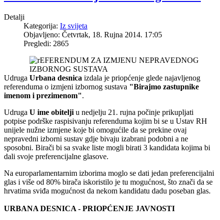
Detalji
Kategorija:
Iz svijeta
Objavljeno: Četvrtak, 18. Rujna 2014. 17:05
Pregledi: 2865
Udruga
Urbana desnica
izdala je priopćenje glede najavljenog
referenduma o izmjeni izbornog sustava
"Birajmo zastupnike
imenom i prezimenom"
.
Udruga
U ime obitelji
u nedjelju 21. rujna počinje prikupljati
potpise podrške raspisivanju referenduma kojim bi se u Ustav RH
unijele nužne izmjene koje bi omogućile da se prekine ovaj
nepravedni izborni sustav gdje bivaju izabrani podobni a ne
sposobni. Birači bi sa svake liste mogli birati 3 kandidata kojima bi
dali svoje preferencijalne glasove.
Na europarlamentarnim izborima moglo se dati jedan preferencijalni
glas i više od 80% birača iskoristilo je tu mogućnost, što znači da se
hrvatima sviđa mogućnost da nekom kandidatu dadu poseban glas.
URBANA DESNICA - PRIOPĆENJE JAVNOSTI