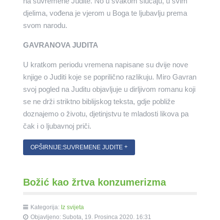
na suvremene Judite. No u svakom slučaju, u svim
djelima, vođena je vjerom u Boga te ljubavlju prema
svom narodu.
GAVRANOVA JUDITA
U kratkom periodu vremena napisane su dvije nove
knjige o Juditi koje se poprilično razlikuju. Miro Gavran
svoj pogled na Juditu objavljuje u dirljivom romanu koji
se ne drži striktno biblijskog teksta, gdje pobliže
doznajemo o životu, djetinjstvu te mladosti likova pa
čak i o ljubavnoj priči.
OPŠIRNIJE:SUVREMENE JUDITE
Božić kao žrtva konzumerizma
Kategorija:
Iz svijeta
Objavljeno: Subota, 19. Prosinca 2020. 16:31