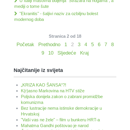
U Italiji masovna bdijenja "Stražara na nogama", a
mediji o tome šute
"Ekranitis" - šaljivi naziv za ozbiljnu bolest
modernog doba
Stranica 2 od 18
Početak
Prethodno
1
2
3
4
5
6
7
8
9
10
Sljedeće
Kraj
Najčitanije iz svijeta
„KRIZA KAO ŠANSA“?!
K(r)asno Markovina na HTV stiže
Poljska donijela zakon o zabrani promidžbe
komunizma
Bez lustracije nema istinske demokracije u
Hrvatskoj
"Vaši vas ne žele" – film u bunkeru HRT-a
Mahatma Gandhi poštovao je narod