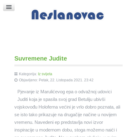
Raspored Bogoslužja
Crkva sv. Marka
Put k Bogu
Pričice
Suvremene Judite
Kategorija:
Iz svijeta
Objavljeno: Petak, 22. Listopada 2021. 23:42
Pjevanje iz Marulićevog epa o odvažnoj udovici
Juditi koja je spasila svoj grad Betuliju ubivši
vojskovođu Holoferna većini je vrlo dobro poznata, ali
se isto tako prikazuje na drugačije načine u novijem
vremenu. Navedeni ep predstavlja novi izvor
inspiracije u modernom dobu, stoga možemo naići i