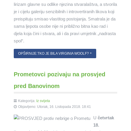
lirizam glavne su odlike njezina stvaralaštva, a stvorila
je i cijelu galeriju senzibilnih i introvertiranih likova koji
preispituju smisao vlastitog postojanja. Smatrala je da
sama ljepota osobe nije ni približno bitna kao rad i
djela koja čini i stvara, ali i da pravi umjetnik „nadrasta
spol“.
OPŠIRNIJE:TKO JE BILA VIRGINIA WOOLF?
Prometovci pozivaju na prosvjed
pred Banovinom
Kategorija:
Iz svijeta
Objavljeno: Utorak, 16. Listopada 2018. 18:41
U
četvrtak
18.