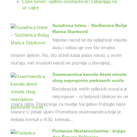
Čaše lomim: splitski srednjoškolci zabavljaju se
uz cajke
Suradnica Istine – Službenica Božja
Marica Stanković
Nijedan narod ne da opljačkati vlastitu
dušu i odbacuje sve što smatra
stranim tijelom. No, što učiniti kada jedan narod, u ovom
slučaju, naš hrvatski narod ne poznaje u dovoljnoj...
Osamnaestica kasnila deset minuta
zbog nepropisno parkiranih vozila
Bezobrazluk nekih splitskih vozača je
neizmjeran – ni betonski blokovi im ne
znače ništa. Priopćenje za medije Inicijative Poštujte naše
stanice U petak ujutro Prometova osamnaestica koja je
trebala krenuti u 9:30, krenula...
Poslanice Neslanovčanima - knjiga