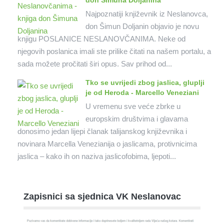
don Šimuna Doljanina
Najpoznatiji književnik iz Neslanovca,
don Šimun Doljanin objavio je novu
knjigu POSLANICE NESLANOVČANIMA. Neke od
njegovih poslanica imali ste prilike čitati na našem portalu, a
sada možete pročitati širi opus. Sav prihod od...
Tko se uvrijedi zbog jaslica, gluplji
je od Heroda - Marcello Veneziani
U vremenu sve veće zbrke u
europskim društvima i glavama
donosimo jedan lijepi članak talijanskog književnika i
novinara Marcella Venezianija o jaslicama, protivnicima
jaslica – kako ih on naziva jaslicofobima, ljepoti...
Zapisnici sa sjednica VK Neslanovac