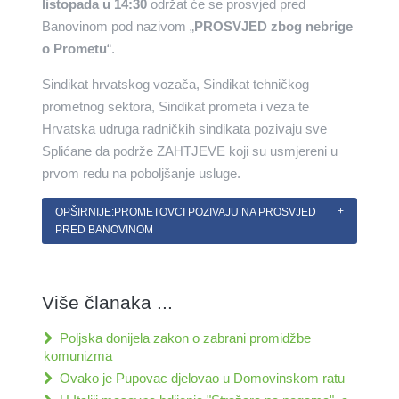
listopada u 14:30
održat će se prosvjed pred
Banovinom pod nazivom „
PROSVJED zbog nebrige
o Prometu
“.
Sindikat hrvatskog vozača, Sindikat tehničkog
prometnog sektora, Sindikat prometa i veza te
Hrvatska udruga radničkih sindikata pozivaju sve
Splićane da podrže ZAHTJEVE koji su usmjereni u
prvom redu na poboljšanje usluge.
OPŠIRNIJE:PROMETOVCI POZIVAJU NA PROSVJED
PRED BANOVINOM
Više članaka ...
Poljska donijela zakon o zabrani promidžbe
komunizma
Ovako je Pupovac djelovao u Domovinskom ratu