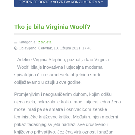
OPŠIRNIJE:BOŽIĆ KAO ŽRTVA KONZUMERIZMA
Tko je bila Virginia Woolf?
Kategorija:
Iz svijeta
Objavljeno: Četvrtak, 18. Ožujka 2021. 17:48
Adeline Virginia Stephen, poznatija kao Virginia
Woolf, bila je inovativna i utjecajna moderna
spisateljica čiju osamdesetu obljetnicu smrti
obilježavamo u ožujku ove godine.
Promjenjivim i neograničenim duhom, kojim odišu
njena djela, pokazala je koliku moć i utjecaj jedna žena
može imati pa se smatra i osnivačicom ženske
feminističke književne kritike. Međutim, njen moderni
prikaz tadašnjeg svijeta nadilazi sve društveno i
književno prihvatljivo. Jezična virtuoznost i snažan