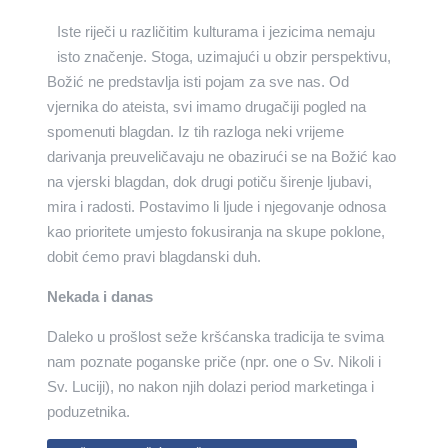
Iste riječi u različitim kulturama i jezicima nemaju
isto značenje. Stoga, uzimajući u obzir perspektivu,
Božić ne predstavlja isti pojam za sve nas. Od
vjernika do ateista, svi imamo drugačiji pogled na
spomenuti blagdan. Iz tih razloga neki vrijeme
darivanja preuveličavaju ne obazirući se na Božić kao
na vjerski blagdan, dok drugi potiču širenje ljubavi,
mira i radosti. Postavimo li ljude i njegovanje odnosa
kao prioritete umjesto fokusiranja na skupe poklone,
dobit ćemo pravi blagdanski duh.
Nekada i danas
Daleko u prošlost seže kršćanska tradicija te svima
nam poznate poganske priče (npr. one o Sv. Nikoli i
Sv. Luciji), no nakon njih dolazi period marketinga i
poduzetnika.