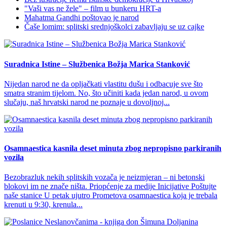
"Vaši vas ne žele" – film u bunkeru HRT-a
Mahatma Gandhi poštovao je narod
Čaše lomim: splitski srednjoškolci zabavljaju se uz cajke
Suradnica Istine – Službenica Božja Marica Stanković
Nijedan narod ne da opljačkati vlastitu dušu i odbacuje sve što
smatra stranim tijelom. No, što učiniti kada jedan narod, u ovom
slučaju, naš hrvatski narod ne poznaje u dovoljnoj...
Osamnaestica kasnila deset minuta zbog nepropisno parkiranih
vozila
Bezobrazluk nekih splitskih vozača je neizmjeran – ni betonski
blokovi im ne znače ništa. Priopćenje za medije Inicijative Poštujte
naše stanice U petak ujutro Prometova osamnaestica koja je trebala
krenuti u 9:30, krenula...