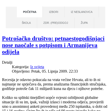
POČETNA
IZBORI
IZ NESLANOVCA
ŠKOLA
ZDR. (PRE)ODGOJ
ŽUPA
Potrošačko društvo: petnaestogodišnjaci
nose naočale s potpisom i Armanijeva
odijela
Detalji
Kategorija:
Iz svijeta
Objavljeno: Petak, 05. Lipnja 2009. 22:33
Recesija je odavno pokucala na vrata većine Hrvata, ali to ih ni
najmanje ne sprječava da, prema analizama financijskih stručnjaka,
godišnje potroše čak 11 milijardi kuna na djecu i njihove potrebe.
Koliko su splitski tinejdžeri uopće svjesni ozbiljnosti globalne
situacije ili su im, ipak, važniji izlasci i moderna odjeća, provjerili
smo u anonimnoj anketi provedenoj među 250 ispitanika, u dobi od
15 i 16 godina. Osim što ih je više od 90 posto izjavilo kako ne