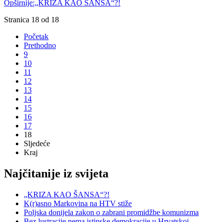
Opširnije:„KRIZA KAO ŠANSA“?!
Stranica 18 od 18
Početak
Prethodno
9
10
11
12
13
14
15
16
17
18
Sljedeće
Kraj
Najčitanije iz svijeta
„KRIZA KAO ŠANSA“?!
K(r)asno Markovina na HTV stiže
Poljska donijela zakon o zabrani promidžbe komunizma
Bez lustracije nema istinske demokracije u Hrvatskoj