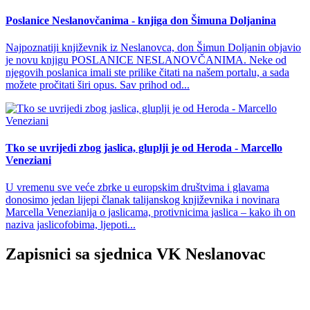
Poslanice Neslanovčanima - knjiga don Šimuna Doljanina
Najpoznatiji književnik iz Neslanovca, don Šimun Doljanin objavio
je novu knjigu POSLANICE NESLANOVČANIMA. Neke od
njegovih poslanica imali ste prilike čitati na našem portalu, a sada
možete pročitati širi opus. Sav prihod od...
Tko se uvrijedi zbog jaslica, gluplji je od Heroda - Marcello
Veneziani
U vremenu sve veće zbrke u europskim društvima i glavama
donosimo jedan lijepi članak talijanskog književnika i novinara
Marcella Venezianija o jaslicama, protivnicima jaslica – kako ih on
naziva jaslicofobima, ljepoti...
Zapisnici sa sjednica VK Neslanovac