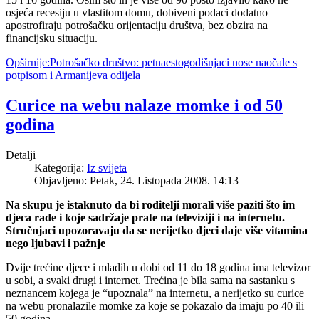
osjeća recesiju u vlastitom domu, dobiveni podaci dodatno
apostrofiraju potrošačku orijentaciju društva, bez obzira na
financijsku situaciju.
Opširnije:Potrošačko društvo: petnaestogodišnjaci nose naočale s
potpisom i Armanijeva odijela
Curice na webu nalaze momke i od 50
godina
Detalji
Kategorija:
Iz svijeta
Objavljeno: Petak, 24. Listopada 2008. 14:13
Na skupu je istaknuto da bi roditelji morali više paziti što im
djeca rade i koje sadržaje prate na televiziji i na internetu.
Stručnjaci upozoravaju da se nerijetko djeci daje više vitamina
nego ljubavi i pažnje
Dvije trećine djece i mladih u dobi od 11 do 18 godina ima televizor
u sobi, a svaki drugi i internet. Trećina je bila sama na sastanku s
neznancem kojega je “upoznala” na internetu, a nerijetko su curice
na webu pronalazile momke za koje se pokazalo da imaju po 40 ili
50 godina.