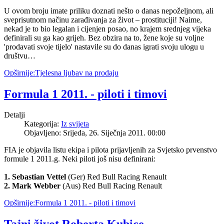
U ovom broju imate priliku doznati nešto o danas nepoželjnom, ali
sveprisutnom načinu zarađivanja za život – prostituciji! Naime,
nekad je to bio legalan i cijenjen posao, no krajem srednjeg vijeka
definirali su ga kao grijeh. Bez obzira na to, žene koje su voljne
'prodavati svoje tijelo' nastavile su do danas igrati svoju ulogu u
društvu…
Opširnije:Tjelesna ljubav na prodaju
Formula 1 2011. - piloti i timovi
Detalji
Kategorija:
Iz svijeta
Objavljeno: Srijeda, 26. Siječnja 2011. 00:00
FIA je objavila listu ekipa i pilota prijavljenih za Svjetsko prvenstvo
formule 1 2011.g. Neki piloti još nisu definirani:
1. Sebastian Vettel
(Ger) Red Bull Racing Renault
2. Mark Webber
(Aus) Red Bull Racing Renault
Opširnije:Formula 1 2011. - piloti i timovi