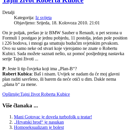
Tajni život Roberta Kubice
Detalji
Kategorija:
Iz svijeta
Objavljeno: Srijeda, 18. Kolovoza 2010. 21:01
On je poljak, prešao je iz BMW Sauber u Renault, u pet sezona u
Formuli 1 postigao je jednu pobjedu, 11 postolja, jedan pole position
i 226 bodova, i mnogi ga smatraju budućim svjetskim prvakom.
Ovo su samo neke od stvari koje vjerojatno ne znate o Robertu
Kubici. Sada možete saznati nešto, uz pomoć posljednjeg nastavka
serije Tajni životi ...
P
: Jeste li tip čovjeka koji ima „Plan-B“?
Robert Kubica
: Baš i nisam. Uvijek se nadam da će moj glavni
plan raditi savršeno, ili barem da neće otići u dim. Dakle nema
„plana b“ za mene.
Opširnije:Tajni život Roberta Kubice
Više članaka ...
Mani Gotovac je dovela turbofolk u teatar!
„Hrvatski brod“ je nasukan
Homoseksualizam je bolest