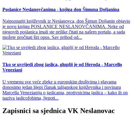
Poslanice Neslanovčanima - knjiga don Šimuna Doljanina
Najpoznatiji književnik iz Neslanovca, don Šimun Doljanin objavio
je novu knjigu POSLANICE NESLANOVČANIMA. Neke od
njegovih poslanica imali ste prilike čitati na našem portalu, a sada
možete pročitati širi opus. Sav prihod od...
Tko se uvrijedi zbog jaslica, gluplji je od Heroda - Marcello
Veneziani
U vremenu sve veće zbrke u europskim društvima i glavama
donosimo jedan lijepi članak talijanskog književnika i novinara
Marcella Venezianija o jaslicama, protivnicima jaslica – kako ih on
naziva jaslicofobima, ljepoti...
Zapisnici sa sjednica VK Neslanovac