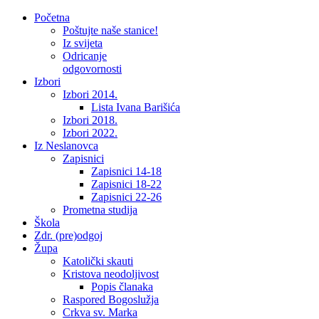
Početna
Poštujte naše stanice!
Iz svijeta
Odricanje
odgovornosti
Izbori
Izbori 2014.
Lista Ivana Barišića
Izbori 2018.
Izbori 2022.
Iz Neslanovca
Zapisnici
Zapisnici 14-18
Zapisnici 18-22
Zapisnici 22-26
Prometna studija
Škola
Zdr. (pre)odgoj
Župa
Katolički skauti
Kristova neodoljivost
Popis članaka
Raspored Bogoslužja
Crkva sv. Marka