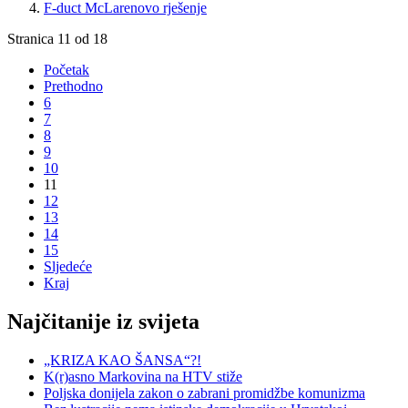
F-duct McLarenovo rješenje
Stranica 11 od 18
Početak
Prethodno
6
7
8
9
10
11
12
13
14
15
Sljedeće
Kraj
Najčitanije iz svijeta
„KRIZA KAO ŠANSA“?!
K(r)asno Markovina na HTV stiže
Poljska donijela zakon o zabrani promidžbe komunizma