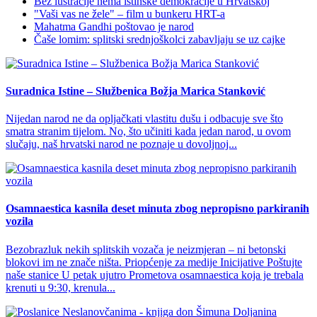
Bez lustracije nema istinske demokracije u Hrvatskoj
"Vaši vas ne žele" – film u bunkeru HRT-a
Mahatma Gandhi poštovao je narod
Čaše lomim: splitski srednjoškolci zabavljaju se uz cajke
Suradnica Istine – Službenica Božja Marica Stanković
Nijedan narod ne da opljačkati vlastitu dušu i odbacuje sve što
smatra stranim tijelom. No, što učiniti kada jedan narod, u ovom
slučaju, naš hrvatski narod ne poznaje u dovoljnoj...
Osamnaestica kasnila deset minuta zbog nepropisno parkiranih
vozila
Bezobrazluk nekih splitskih vozača je neizmjeran – ni betonski
blokovi im ne znače ništa. Priopćenje za medije Inicijative Poštujte
naše stanice U petak ujutro Prometova osamnaestica koja je trebala
krenuti u 9:30, krenula...