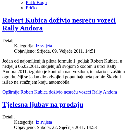
Put k Bogu
Pričice
Robert Kubica doživio nesreću vozeći
Rally Andora
Detalji
Kategorija:
Iz svijeta
Objavljeno: Srijeda, 09. Veljače 2011. 14:51
Jedan od najomiljenijih pilota formule 1, poljak Robert Kubica, u
nedjelju 06.02.2011. sudjelujući svojom Škodom u utrci Rally
Andora 2011, izgubio je kontrolu nad vozilom, te udario u zaštitnu
ogradu, čiji se jedan dio odvojio i poput bajuneta probio Škodu i
izišao na stražnjem kraju automobila.
Opširnije:Robert Kubica doživio nesreću vozeći Rally Andora
Tjelesna ljubav na prodaju
Detalji
Kategorija:
Iz svijeta
Objavljeno: Subota, 22. Siječnja 2011. 14:53