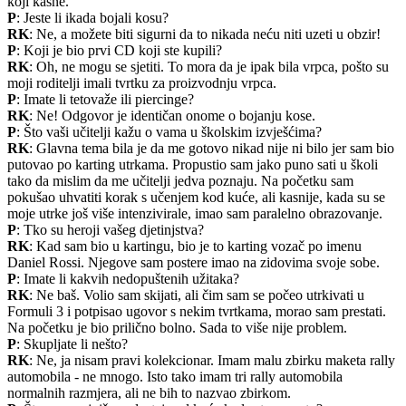
koji kasne.
P
: Jeste li ikada bojali kosu?
RK
: Ne, a možete biti sigurni da to nikada neću niti uzeti u obzir!
P
: Koji je bio prvi CD koji ste kupili?
RK
: Oh, ne mogu se sjetiti. To mora da je ipak bila vrpca, pošto su
moji roditelji imali tvrtku za proizvodnju vrpca.
P
: Imate li tetovaže ili piercinge?
RK
: Ne! Odgovor je identičan onome o bojanju kose.
P
: Što vaši učitelji kažu o vama u školskim izvješćima?
RK
: Glavna tema bila je da me gotovo nikad nije ni bilo jer sam bio
putovao po karting utrkama. Propustio sam jako puno sati u školi
tako da mislim da me učitelji jedva poznaju. Na početku sam
pokušao uhvatiti korak s učenjem kod kuće, ali kasnije, kada su se
moje utrke još više intenzivirale, imao sam paralelno obrazovanje.
P
: Tko su heroji vašeg djetinjstva?
RK
: Kad sam bio u kartingu, bio je to karting vozač po imenu
Daniel Rossi. Njegove sam postere imao na zidovima svoje sobe.
P
: Imate li kakvih nedopuštenih užitaka?
RK
: Ne baš. Volio sam skijati, ali čim sam se počeo utrkivati u
Formuli 3 i potpisao ugovor s nekim tvrtkama, morao sam prestati.
Na početku je bio prilično bolno. Sada to više nije problem.
P
: Skupljate li nešto?
RK
: Ne, ja nisam pravi kolekcionar. Imam malu zbirku maketa rally
automobila - ne mnogo. Isto tako imam tri rally automobila
normalnih razmjera, ali ne bih to nazvao zbirkom.