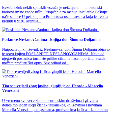
Bezobrazluk nekih splitskih vozača je neizmjeran – ni betonski
blokovi im ne znače ništa. Priopćenje za medije Inicijative Poštujte
naše stanice U petak ujutro Prometova osamnaestica koja je trebala
krenuti u 9:30, krenula...
Poslanice Neslanovčanima - knjiga don Šimuna Doljanina
Najpoznatiji književnik iz Neslanovca, don Šimun Doljanin objavio
je novu knjigu POSLANICE NESLANOVČANIMA. Neke od
njegovih poslanica imali ste prilike čitati na našem portalu, a sada
možete pročitati širi opus. Sav prihod od...
Tko se uvrijedi zbog jaslica, gluplji je od Heroda - Marcello
Veneziani
U vremenu sve veće zbrke u europskim društvima i glavama
donosimo jedan lijepi članak talijanskog književnika i novinara
Marcella Venezianija o jaslicama, protivnicima jaslica – kako ih on