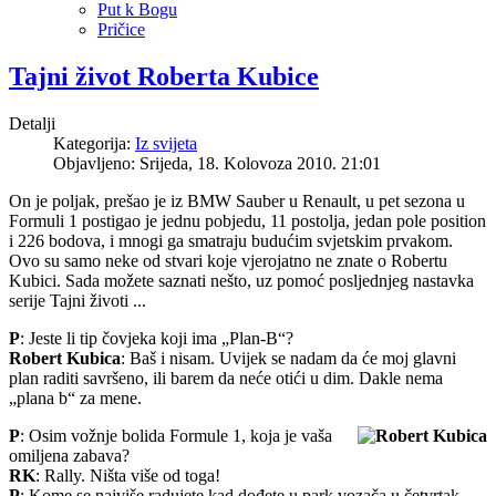
Put k Bogu
Pričice
Tajni život Roberta Kubice
Detalji
Kategorija:
Iz svijeta
Objavljeno: Srijeda, 18. Kolovoza 2010. 21:01
On je poljak, prešao je iz BMW Sauber u Renault, u pet sezona u
Formuli 1 postigao je jednu pobjedu, 11 postolja, jedan pole position
i 226 bodova, i mnogi ga smatraju budućim svjetskim prvakom.
Ovo su samo neke od stvari koje vjerojatno ne znate o Robertu
Kubici. Sada možete saznati nešto, uz pomoć posljednjeg nastavka
serije Tajni životi ...
P
: Jeste li tip čovjeka koji ima „Plan-B“?
Robert Kubica
: Baš i nisam. Uvijek se nadam da će moj glavni
plan raditi savršeno, ili barem da neće otići u dim. Dakle nema
„plana b“ za mene.
P
: Osim vožnje bolida Formule 1, koja je vaša
omiljena zabava?
RK
: Rally. Ništa više od toga!
P
: Kome se najviše radujete kad dođete u park vozača u četvrtak