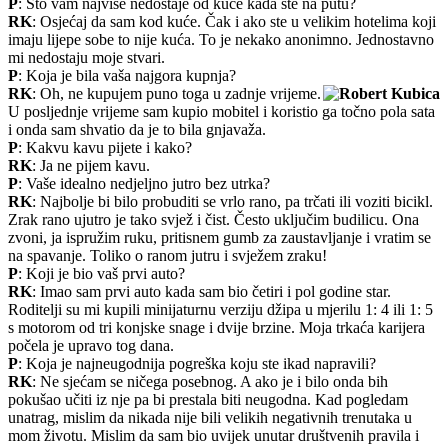
P
: Što vam najviše nedostaje od kuće kada ste na putu?
RK
: Osjećaj da sam kod kuće. Čak i ako ste u velikim hotelima koji
imaju lijepe sobe to nije kuća. To je nekako anonimno. Jednostavno
mi nedostaju moje stvari.
P
: Koja je bila vaša najgora kupnja?
RK
: Oh, ne kupujem puno toga u zadnje vrijeme.
U posljednje vrijeme sam kupio mobitel i koristio ga točno pola sata
i onda sam shvatio da je to bila gnjavaža.
P
: Kakvu kavu pijete i kako?
RK
: Ja ne pijem kavu.
P
: Vaše idealno nedjeljno jutro bez utrka?
RK
: Najbolje bi bilo probuditi se vrlo rano, pa trčati ili voziti bicikl.
Zrak rano ujutro je tako svjež i čist. Često uključim budilicu. Ona
zvoni, ja ispružim ruku, pritisnem gumb za zaustavljanje i vratim se
na spavanje. Toliko o ranom jutru i svježem zraku!
P
: Koji je bio vaš prvi auto?
RK
: Imao sam prvi auto kada sam bio četiri i pol godine star.
Roditelji su mi kupili minijaturnu verziju džipa u mjerilu 1: 4 ili 1: 5
s motorom od tri konjske snage i dvije brzine. Moja trkaća karijera
počela je upravo tog dana.
P
: Koja je najneugodnija pogreška koju ste ikad napravili?
RK
: Ne sjećam se ničega posebnog. A ako je i bilo onda bih
pokušao učiti iz nje pa bi prestala biti neugodna. Kad pogledam
unatrag, mislim da nikada nije bili velikih negativnih trenutaka u
mom životu. Mislim da sam bio uvijek unutar društvenih pravila i