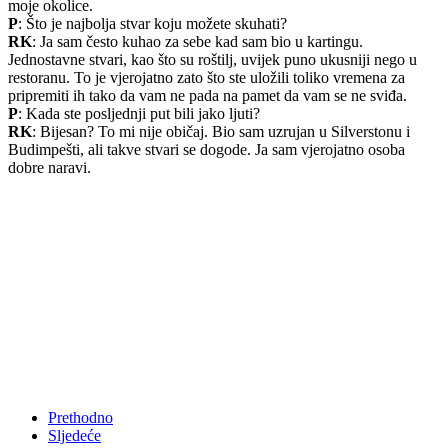
moje okolice.
P
: Što je najbolja stvar koju možete skuhati?
RK
: Ja sam često kuhao za sebe kad sam bio u kartingu.
Jednostavne stvari, kao što su roštilj, uvijek puno ukusniji nego u
restoranu. To je vjerojatno zato što ste uložili toliko vremena za
pripremiti ih tako da vam ne pada na pamet da vam se ne sviđa.
P
: Kada ste posljednji put bili jako ljuti?
RK
: Bijesan? To mi nije običaj. Bio sam uzrujan u Silverstonu i
Budimpešti, ali takve stvari se dogode. Ja sam vjerojatno osoba
dobre naravi.
Prethodno
Sljedeće