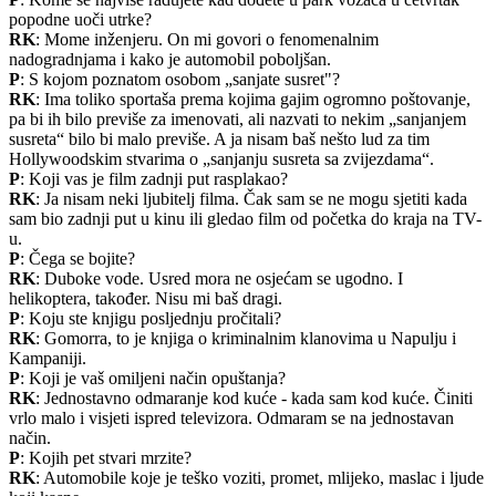
popodne uoči utrke?
RK
: Mome inženjeru. On mi govori o fenomenalnim
nadogradnjama i kako je automobil poboljšan.
P
: S kojom poznatom osobom „sanjate susret"?
RK
: Ima toliko sportaša prema kojima gajim ogromno poštovanje,
pa bi ih bilo previše za imenovati, ali nazvati to nekim „sanjanjem
susreta“ bilo bi malo previše. A ja nisam baš nešto lud za tim
Hollywoodskim stvarima o „sanjanju susreta sa zvijezdama“.
P
: Koji vas je film zadnji put rasplakao?
RK
: Ja nisam neki ljubitelj filma. Čak sam se ne mogu sjetiti kada
sam bio zadnji put u kinu ili gledao film od početka do kraja na TV-
u.
P
: Čega se bojite?
RK
: Duboke vode. Usred mora ne osjećam se ugodno. I
helikoptera, također. Nisu mi baš dragi.
P
: Koju ste knjigu posljednju pročitali?
RK
: Gomorra, to je knjiga o kriminalnim klanovima u Napulju i
Kampaniji.
P
: Koji je vaš omiljeni način opuštanja?
RK
: Jednostavno odmaranje kod kuće - kada sam kod kuće. Činiti
vrlo malo i visjeti ispred televizora. Odmaram se na jednostavan
način.
P
: Kojih pet stvari mrzite?
RK
: Automobile koje je teško voziti, promet, mlijeko, maslac i ljude