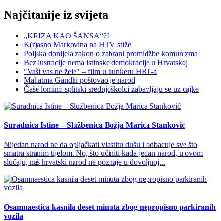
Najčitanije iz svijeta
„KRIZA KAO ŠANSA“?!
K(r)asno Markovina na HTV stiže
Poljska donijela zakon o zabrani promidžbe komunizma
Bez lustracije nema istinske demokracije u Hrvatskoj
"Vaši vas ne žele" – film u bunkeru HRT-a
Mahatma Gandhi poštovao je narod
Čaše lomim: splitski srednjoškolci zabavljaju se uz cajke
Suradnica Istine – Službenica Božja Marica Stanković
Nijedan narod ne da opljačkati vlastitu dušu i odbacuje sve što
smatra stranim tijelom. No, što učiniti kada jedan narod, u ovom
slučaju, naš hrvatski narod ne poznaje u dovoljnoj...
Osamnaestica kasnila deset minuta zbog nepropisno parkiranih
vozila