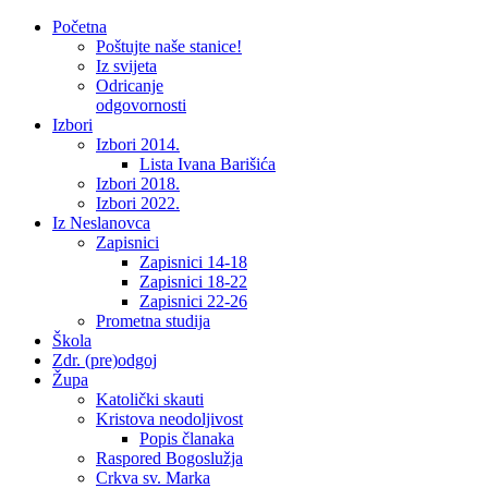
Početna
Poštujte naše stanice!
Iz svijeta
Odricanje
odgovornosti
Izbori
Izbori 2014.
Lista Ivana Barišića
Izbori 2018.
Izbori 2022.
Iz Neslanovca
Zapisnici
Zapisnici 14-18
Zapisnici 18-22
Zapisnici 22-26
Prometna studija
Škola
Zdr. (pre)odgoj
Župa
Katolički skauti
Kristova neodoljivost
Popis članaka
Raspored Bogoslužja
Crkva sv. Marka