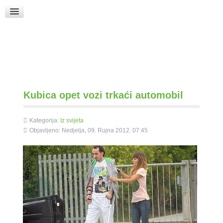
Raspored Bogoslužja
Crkva sv. Marka
Put k Bogu
Pričice
Kubica opet vozi trkaći automobil
Kategorija:
Iz svijeta
Objavljeno: Nedjelja, 09. Rujna 2012. 07:45