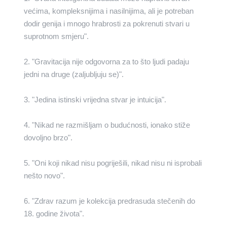
većima, kompleksnijima i nasilnijima, ali je potreban
dodir genija i mnogo hrabrosti za pokrenuti stvari u
suprotnom smjeru".
2. "Gravitacija nije odgovorna za to što ljudi padaju
jedni na druge (zaljubljuju se)".
3. "Jedina istinski vrijedna stvar je intuicija".
4. "Nikad ne razmišljam o budućnosti, ionako stiže
dovoljno brzo".
5. "Oni koji nikad nisu pogriješili, nikad nisu ni isprobali
nešto novo".
6. "Zdrav razum je kolekcija predrasuda stečenih do
18. godine života".