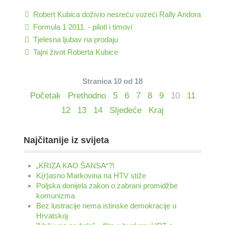
Robert Kubica doživio nesreću vozeći Rally Andora
Formula 1 2011. - piloti i timovi
Tjelesna ljubav na prodaju
Tajni život Roberta Kubice
Stranica 10 od 18
Početak
Prethodno
5
6
7
8
9
10
11
12
13
14
Sljedeće
Kraj
Najčitanije iz svijeta
„KRIZA KAO ŠANSA“?!
K(r)asno Markovina na HTV stiže
Poljska donijela zakon o zabrani promidžbe
komunizma
Bez lustracije nema istinske demokracije u
Hrvatskoj