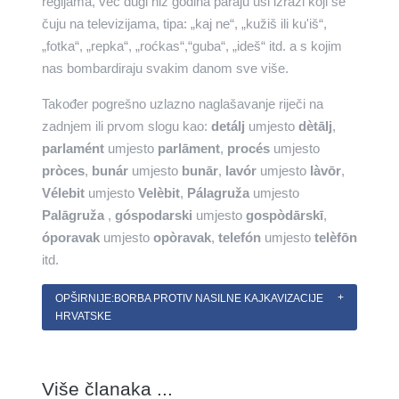
regijama, već dugi niz godina paraju uši izrazi koji se
čuju na televizijama, tipa: „kaj ne“, „kužiš ili ku'iš“,
„fotka“, „repka“, „roćkas“,“guba“, „ideš“ itd. a s kojim
nas bombardiraju svakim danom sve više.
Također pogrešno uzlazno naglašavanje riječi na
zadnjem ili prvom slogu kao:
detálj
umjesto
dètālj
,
parlamént
umjesto
parlāment
,
procés
umjesto
pròces
,
bunár
umjesto
bunār
,
lavór
umjesto
làvōr
,
Vélebit
umjesto
Velèbit
,
Pálagruža
umjesto
Palāgruža
,
góspodarski
umjesto
gospòdārskī
,
óporavak
umjesto
opòravak
,
telefón
umjesto
telèfōn
itd.
OPŠIRNIJE:BORBA PROTIV NASILNE KAJKAVIZACIJE
HRVATSKE
Više članaka ...