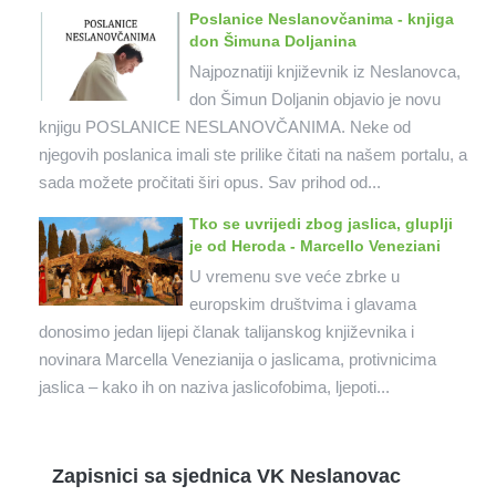
Poslanice Neslanovčanima - knjiga
don Šimuna Doljanina
Najpoznatiji književnik iz Neslanovca,
don Šimun Doljanin objavio je novu
knjigu POSLANICE NESLANOVČANIMA. Neke od
njegovih poslanica imali ste prilike čitati na našem portalu, a
sada možete pročitati širi opus. Sav prihod od...
Tko se uvrijedi zbog jaslica, gluplji
je od Heroda - Marcello Veneziani
U vremenu sve veće zbrke u
europskim društvima i glavama
donosimo jedan lijepi članak talijanskog književnika i
novinara Marcella Venezianija o jaslicama, protivnicima
jaslica – kako ih on naziva jaslicofobima, ljepoti...
Zapisnici sa sjednica VK Neslanovac