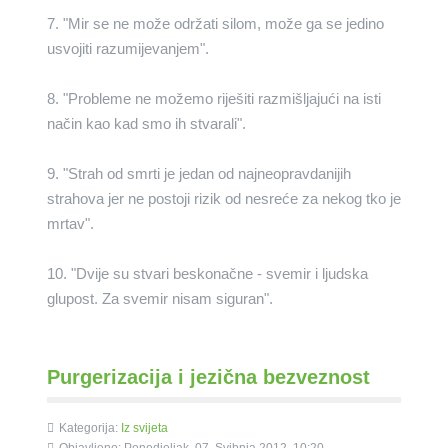
7. "Mir se ne može održati silom, može ga se jedino
usvojiti razumijevanjem".
8. "Probleme ne možemo riješiti razmišljajući na isti
način kao kad smo ih stvarali".
9. "Strah od smrti je jedan od najneopravdanijih
strahova jer ne postoji rizik od nesreće za nekog tko je
mrtav".
10. "Dvije su stvari beskonačne - svemir i ljudska
glupost. Za svemir nisam siguran".
Purgerizacija i jezična bezveznost
Kategorija:
Iz svijeta