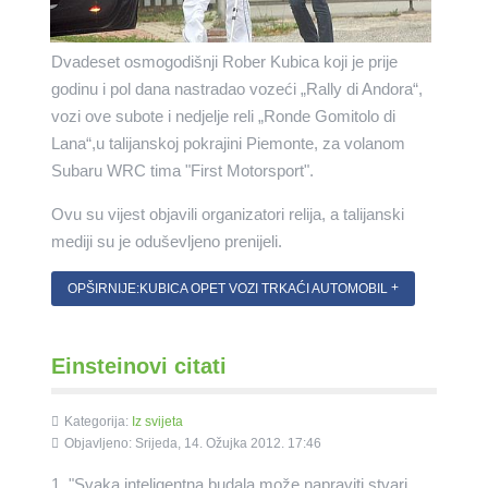
Dvadeset osmogodišnji Rober Kubica koji je prije
godinu i pol dana nastradao vozeći „Rally di Andora“,
vozi ove subote i nedjelje reli „Ronde Gomitolo di
Lana“,u talijanskoj pokrajini Piemonte, za volanom
Subaru WRC tima "First Motorsport".
Ovu su vijest objavili organizatori relija, a talijanski
mediji su je oduševljeno prenijeli.
OPŠIRNIJE:KUBICA OPET VOZI TRKAĆI AUTOMOBIL
Einsteinovi citati
Kategorija:
Iz svijeta
Objavljeno: Srijeda, 14. Ožujka 2012. 17:46
1. "Svaka inteligentna budala može napraviti stvari