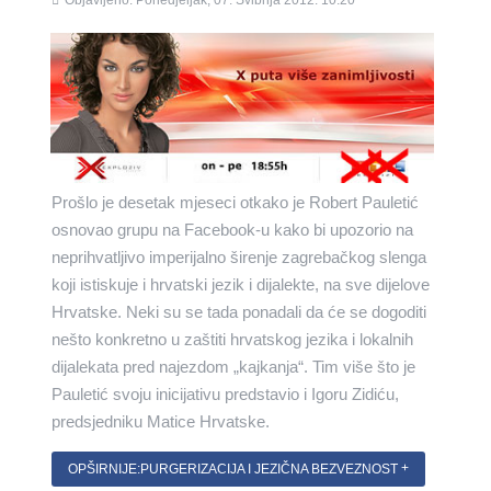
Objavljeno: Ponedjeljak, 07. Svibnja 2012. 10:20
Prošlo je desetak mjeseci otkako je Robert Pauletić
osnovao grupu na Facebook-u kako bi upozorio na
neprihvatljivo imperijalno širenje zagrebačkog slenga
koji istiskuje i hrvatski jezik i dijalekte, na sve dijelove
Hrvatske. Neki su se tada ponadali da će se dogoditi
nešto konkretno u zaštiti hrvatskog jezika i lokalnih
dijalekata pred najezdom „kajkanja“. Tim više što je
Pauletić svoju inicijativu predstavio i Igoru Zidiću,
predsjedniku Matice Hrvatske.
OPŠIRNIJE:PURGERIZACIJA I JEZIČNA BEZVEZNOST