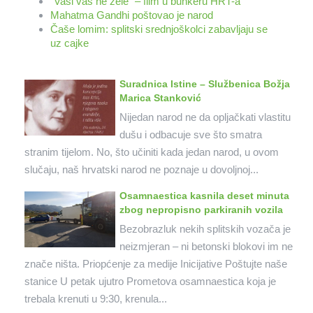
"Vaši vas ne žele" – film u bunkeru HRT-a
Mahatma Gandhi poštovao je narod
Čaše lomim: splitski srednjoškolci zabavljaju se
uz cajke
Suradnica Istine – Službenica Božja
Marica Stanković
Nijedan narod ne da opljačkati vlastitu
dušu i odbacuje sve što smatra
stranim tijelom. No, što učiniti kada jedan narod, u ovom
slučaju, naš hrvatski narod ne poznaje u dovoljnoj...
Osamnaestica kasnila deset minuta
zbog nepropisno parkiranih vozila
Bezobrazluk nekih splitskih vozača je
neizmjeran – ni betonski blokovi im ne
znače ništa. Priopćenje za medije Inicijative Poštujte naše
stanice U petak ujutro Prometova osamnaestica koja je
trebala krenuti u 9:30, krenula...