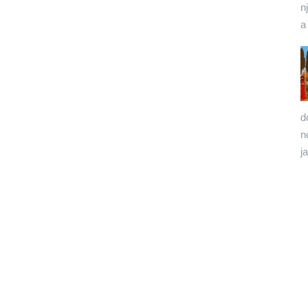
n
a
d
n
j