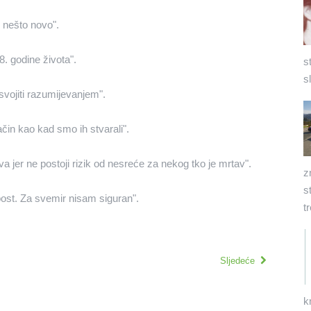
li nešto novo".
. godine života".
s
s
svojiti razumijevanjem".
ačin kao kad smo ih stvarali".
va jer ne postoji rizik od nesreće za nekog tko je mrtav".
z
s
post. Za svemir nisam siguran".
t
Sljedeće
k