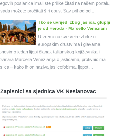
jegovih poslanica imali ste prilike čitati na našem portalu,
 sada možete pročitati širi opus. Sav prihod od...
Tko se uvrijedi zbog jaslica, gluplji
je od Heroda - Marcello Veneziani
U vremenu sve veće zbrke u
europskim društvima i glavama
onosimo jedan lijepi članak talijanskog književnika i
ovinara Marcella Venezianija o jaslicama, protivnicima
aslica – kako ih on naziva jaslicofobima, ljepoti...
Zapisnici sa sjednica VK Neslanovac