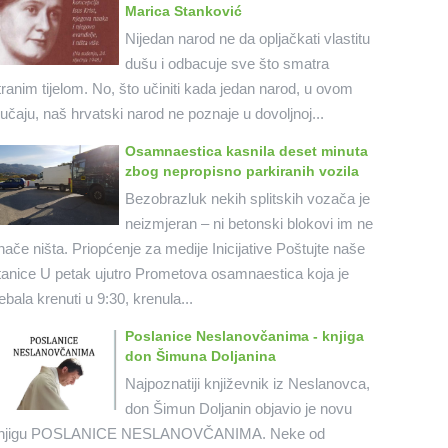
Marica Stanković
Nijedan narod ne da opljačkati vlastitu
dušu i odbacuje sve što smatra
tranim tijelom. No, što učiniti kada jedan narod, u ovom
lučaju, naš hrvatski narod ne poznaje u dovoljnoj...
Osamnaestica kasnila deset minuta
zbog nepropisno parkiranih vozila
Bezobrazluk nekih splitskih vozača je
neizmjeran – ni betonski blokovi im ne
nače ništa. Priopćenje za medije Inicijative Poštujte naše
tanice U petak ujutro Prometova osamnaestica koja je
rebala krenuti u 9:30, krenula...
Poslanice Neslanovčanima - knjiga
don Šimuna Doljanina
Najpoznatiji književnik iz Neslanovca,
don Šimun Doljanin objavio je novu
njigu POSLANICE NESLANOVČANIMA. Neke od