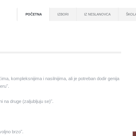
POČETNA
IZBORI
IZ NESLANOVCA
ŠKOL
ima, kompleksnijima i nasilnijima, ali je potreban dodir genija
eru".
ni na druge (zaljubljuju se)".
oljno brzo".