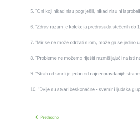
5. "Oni koji nikad nisu pogriješili, nikad nisu ni isproba
6. "Zdrav razum je kolekcija predrasuda stečenih do 18
7. "Mir se ne može održati silom, može ga se jedino u
8. "Probleme ne možemo riješiti razmišljajući na isti n
9. "Strah od smrti je jedan od najneopravdanijih straho
10. "Dvije su stvari beskonačne - svemir i ljudska glu
Prethodno