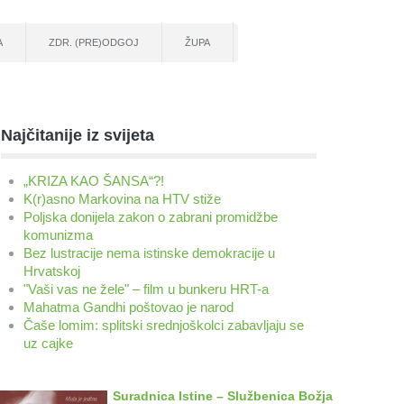
A
ZDR. (PRE)ODGOJ
ŽUPA
Najčitanije iz svijeta
„KRIZA KAO ŠANSA“?!
K(r)asno Markovina na HTV stiže
Poljska donijela zakon o zabrani promidžbe
komunizma
Bez lustracije nema istinske demokracije u
Hrvatskoj
"Vaši vas ne žele" – film u bunkeru HRT-a
Mahatma Gandhi poštovao je narod
Čaše lomim: splitski srednjoškolci zabavljaju se
uz cajke
Suradnica Istine – Službenica Božja