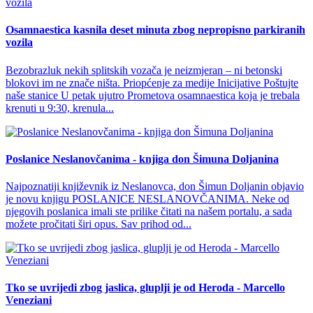
Osamnaestica kasnila deset minuta zbog nepropisno parkiranih
vozila
Bezobrazluk nekih splitskih vozača je neizmjeran – ni betonski
blokovi im ne znače ništa. Priopćenje za medije Inicijative Poštujte
naše stanice U petak ujutro Prometova osamnaestica koja je trebala
krenuti u 9:30, krenula...
Poslanice Neslanovčanima - knjiga don Šimuna Doljanina
Najpoznatiji književnik iz Neslanovca, don Šimun Doljanin objavio
je novu knjigu POSLANICE NESLANOVČANIMA. Neke od
njegovih poslanica imali ste prilike čitati na našem portalu, a sada
možete pročitati širi opus. Sav prihod od...
Tko se uvrijedi zbog jaslica, gluplji je od Heroda - Marcello
Veneziani