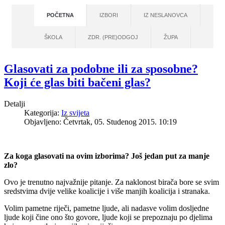
POČETNA
IZBORI
IZ NESLANOVCA
ŠKOLA
ZDR. (PRE)ODGOJ
ŽUPA
Glasovati za podobne ili za sposobne?
Koji će glas biti bačeni glas?
Detalji
Kategorija:
Iz svijeta
Objavljeno: Četvrtak, 05. Studenog 2015. 10:19
Za koga glasovati na ovim izborima? Još jedan put za manje
zlo?
Ovo je trenutno najvažnije pitanje. Za naklonost birača bore se svim
sredstvima dvije velike koalicije i više manjih koalicija i stranaka.
Volim pametne riječi, pametne ljude, ali nadasve volim dosljedne
ljude koji čine ono što govore, ljude koji se prepoznaju po djelima