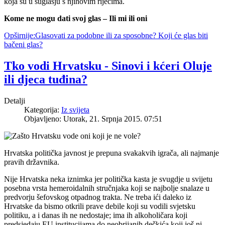
koja su u suglasju s njihovim riječima.
Kome ne mogu dati svoj glas – Ili mi ili oni
Opširnije:Glasovati za podobne ili za sposobne? Koji će glas biti
bačeni glas?
Tko vodi Hrvatsku - Sinovi i kćeri Oluje
ili djeca tuđina?
Detalji
Kategorija:
Iz svijeta
Objavljeno: Utorak, 21. Srpnja 2015. 07:51
Hrvatska politička javnost je prepuna svakakvih igrača, ali najmanje
pravih državnika.
Nije Hrvatska neka iznimka jer politička kasta je svugdje u svijetu
posebna vrsta hemeroidalnih stručnjaka koji se najbolje snalaze u
predvorju šefovskog otpadnog trakta. Ne treba ići daleko iz
Hrvatske da bismo otkrili prave debile koji su vodili svjetsku
politiku, a i danas ih ne nedostaje; ima ih alkoholičara koji
predsjedaju EU institucijama do neobrijanih dečkića koji još ni