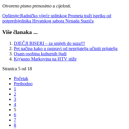
Otvoreno pismo prenosimo u cijelosti.
Opširnije:Radničko vijeće splitskog Prometa traži ispriku od
potpredsjednika Hrvatskog sabora Nenada Stazića
Više članaka ...
DJEČJI BISERI – za smijeh do suza!!!
Pet načina kako u raspravi od neprijatelja učiniti prijatelja
Osam osobina kulturnih ljudi
K(r)asno Markovina na HTV stiže
Stranica 5 od 18
Početak
Prethodno
1
2
3
4
5
6
7
8