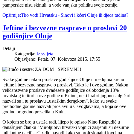
pampersice nisu skinuli, a vode vanjsku politiku svoje zemlje.
Opširnije:Tko vodi Hrvatsku - Sinovi i kćeri Oluje ili djeca tuđina?
Jeftine i bezvezne rasprave o proslavi 20
godišnjice Oluje
Detalji
Kategorija:
Iz svijeta
Objavljeno: Petak, 07. Kolovoza 2015. 17:55
Svake godine nakon proslave godišnjice Oluje u medijima krenu
jeftine i bezvezne rasprave o proslavi. Tako je i ove godine. Nakon
veličanstvene proslave dvadesete godišnjice oslobođenja 18%
hrvatskog teritorija ove godine u Kninu, neki hrabri jugonostalgičari
nazvali su i tu proslavu „ustaškim dernekom“, kako su svake
prethodne godine nazivali proslavu u Čavoglavama, a koja se ove
godine prigodno preselila u Knin.
O kojem se broju ustaša radi, lijepo je opisao Nino Raspudić u
današnjem članku "Miroljubivi hrvatski vojnici zasjenili su dežurne
militantne pacifiste", gdje navodi kako su profesionalni lovci na