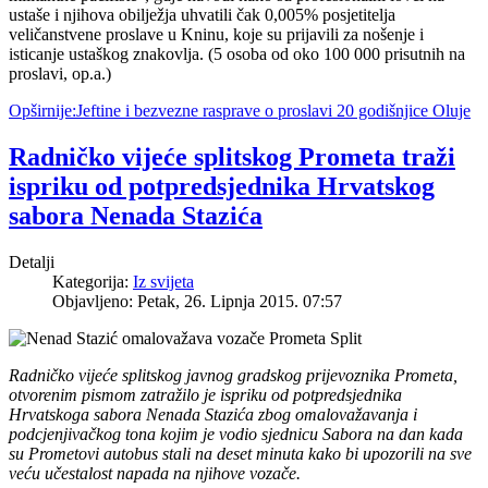
ustaše i njihova obilježja uhvatili čak 0,005% posjetitelja
veličanstvene proslave u Kninu, koje su prijavili za nošenje i
isticanje ustaškog znakovlja. (5 osoba od oko 100 000 prisutnih na
proslavi, op.a.)
Opširnije:Jeftine i bezvezne rasprave o proslavi 20 godišnjice Oluje
Radničko vijeće splitskog Prometa traži
ispriku od potpredsjednika Hrvatskog
sabora Nenada Stazića
Detalji
Kategorija:
Iz svijeta
Objavljeno: Petak, 26. Lipnja 2015. 07:57
Radničko vijeće splitskog javnog gradskog prijevoznika Prometa,
otvorenim pismom zatražilo je ispriku od potpredsjednika
Hrvatskoga sabora Nenada Stazića zbog omalovažavanja i
podcjenjivačkog tona kojim je vodio sjednicu Sabora na dan kada
su Prometovi autobus stali na deset minuta kako bi upozorili na sve
veću učestalost napada na njihove vozače.