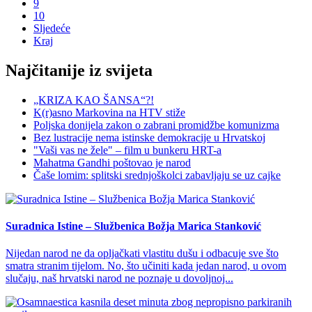
9
10
Sljedeće
Kraj
Najčitanije iz svijeta
„KRIZA KAO ŠANSA“?!
K(r)asno Markovina na HTV stiže
Poljska donijela zakon o zabrani promidžbe komunizma
Bez lustracije nema istinske demokracije u Hrvatskoj
"Vaši vas ne žele" – film u bunkeru HRT-a
Mahatma Gandhi poštovao je narod
Čaše lomim: splitski srednjoškolci zabavljaju se uz cajke
Suradnica Istine – Službenica Božja Marica Stanković
Nijedan narod ne da opljačkati vlastitu dušu i odbacuje sve što
smatra stranim tijelom. No, što učiniti kada jedan narod, u ovom
slučaju, naš hrvatski narod ne poznaje u dovoljnoj...