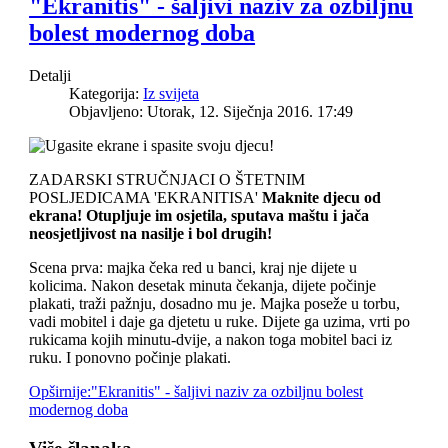
"Ekranitis" - šaljivi naziv za ozbiljnu
bolest modernog doba
Detalji
Kategorija:
Iz svijeta
Objavljeno: Utorak, 12. Siječnja 2016. 17:49
ZADARSKI STRUČNJACI O ŠTETNIM
POSLJEDICAMA 'EKRANITISA'
Maknite djecu od
ekrana! Otupljuje im osjetila, sputava maštu i jača
neosjetljivost na nasilje i bol drugih!
Scena prva: majka čeka red u banci, kraj nje dijete u
kolicima. Nakon desetak minuta čekanja, dijete počinje
plakati, traži pažnju, dosadno mu je. Majka poseže u torbu,
vadi mobitel i daje ga djetetu u ruke. Dijete ga uzima, vrti po
rukicama kojih minutu-dvije, a nakon toga mobitel baci iz
ruku. I ponovno počinje plakati.
Opširnije:"Ekranitis" - šaljivi naziv za ozbiljnu bolest
modernog doba