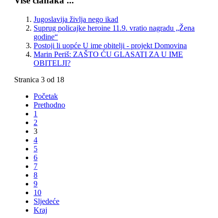
Više članaka ...
Jugoslavija življa nego ikad
Suprug policajke heroine 11.9. vratio nagradu „Žena
godine“
Postoji li uopće U ime obitelji - projekt Domovina
Marin Periš: ZAŠTO ĆU GLASATI ZA U IME
OBITELJI?
Stranica 3 od 18
Početak
Prethodno
1
2
3
4
5
6
7
8
9
10
Sljedeće
Kraj