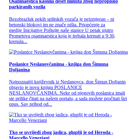
Osamnaestica kasnila deset minuta zbog nepropisno
parkiranih vozila
Bezobrazluk nekih splitskih vozača je neizmjeran – ni
betonski blokovi im ne znače ništa. Priopćenje za
medije Inicijative Poštujte naše stanice U petak ujutro
Prometova osamnaestica koja je trebala krenuti u 9:30,
krenula...
Poslanice Neslanovčanima - knjiga don Šimuna
Doljanina
Najpoznatiji književnik iz Neslanovca, don Šimun Doljanin
objavio je novu knjigu POSLANICE
NESLANOVČANIMA. Neke od njegovih poslanica imali
ste prilike čitati na našem portalu, a sada možete pročitati širi
opus. Sav prihod od...
Tko se uvrijedi zbog jaslica, gluplji je od Heroda -
Marcello Veneziani