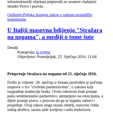
infrastrukturnih objekata pripremili su senatori vladajuće
stranke Pravo i pravda.
Opširnije:Poljska donijela zakon o zabrani promidžbe
komunizma
U Italiji masovna bdijenja "Stražara
na nogama", a mediji o tome šute
Detalji
Kategorija:
Iz svijeta
Objavljeno: Ponedjeljak, 25. Siječnja 2016. 21:04
Priopćenje Stražara na nogama od 21. siječnja 2016.
Došlo je vrijeme. 28. siječnja u Senatu predviđen je početak
rasprave o tzv "civilnim partnerstvima", o zakonu koji
razgrađuje instituciju braka. Ovim zakonom brak postaje
puko sentimentalno partnerstvo, utemeljeno na emocijama, a
dijete postaje pravo, s pravom da ga se legalno nabavi i
posjeduje. Ovaj zakon stoga razara obitelj, osnovnu ćeliju
našeg društva, razara naše korijene i našu budućnost.