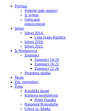
Početna
Poštujte naše stanice!
Iz svijeta
Odricanje
odgovornosti
Izbori
Izbori 2014.
Lista Ivana Barišića
Izbori 2018.
Izbori 2022.
Iz Neslanovca
Zapisnici
Zapisnici 14-18
Zapisnici 18-22
Zapisnici 22-26
Prometna studija
Škola
Zdr. (pre)odgoj
Župa
Katolički skauti
Kristova neodoljivost
Popis članaka
Raspored Bogoslužja
Crkva sv. Marka