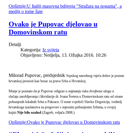
Opširnije:U Italiji masovna bdijenja "Stražara na nogama", a
mediji o tome šute
Ovako je Pupovac djelovao u
Domovinskom ratu
Detalji
Kategorija:
Iz svijeta
Objavljeno: Nedjelja, 13. Ožujka 2016. 10:26
Milorad Pupovac, predsjednik
Srpskog narodnog vijeća dobro je poznat
hrvatskoj javnosti kao borac za prava Srba u Hrvatskoj.
Manje je poznato da je Pupovac odigrao u najmanju ruku dvojbenu ulogu u
slučaju zarobljavanja i likvidacije dr. Ivana Šretera u Domovinskom ratu od strane
pobunjenih lokalnih Srba u Pakracu. O tome svjedoči Slavko Degoricija, voditelj
hrvatskoga izaslanstva za pregovore s mjesnim pobunjenim Srbima, u svojoj
knjizi
Nije bilo uzalud
(Zagreb, veljača 2008.).
Opširnije:Ovako je Pupovac djelovao u Domovinskom ratu