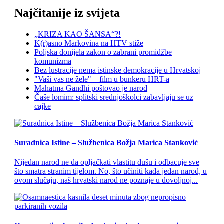
Najčitanije iz svijeta
„KRIZA KAO ŠANSA“?!
K(r)asno Markovina na HTV stiže
Poljska donijela zakon o zabrani promidžbe
komunizma
Bez lustracije nema istinske demokracije u Hrvatskoj
"Vaši vas ne žele" – film u bunkeru HRT-a
Mahatma Gandhi poštovao je narod
Čaše lomim: splitski srednjoškolci zabavljaju se uz
cajke
Suradnica Istine – Službenica Božja Marica Stanković
Nijedan narod ne da opljačkati vlastitu dušu i odbacuje sve
što smatra stranim tijelom. No, što učiniti kada jedan narod, u
ovom slučaju, naš hrvatski narod ne poznaje u dovoljnoj...