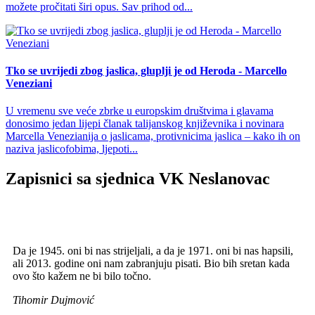
možete pročitati širi opus. Sav prihod od...
Tko se uvrijedi zbog jaslica, gluplji je od Heroda - Marcello
Veneziani
U vremenu sve veće zbrke u europskim društvima i glavama
donosimo jedan lijepi članak talijanskog književnika i novinara
Marcella Venezianija o jaslicama, protivnicima jaslica – kako ih on
naziva jaslicofobima, ljepoti...
Zapisnici sa sjednica VK Neslanovac
Da je 1945. oni bi nas strijeljali, a da je 1971. oni bi nas hapsili,
ali 2013. godine oni nam zabranjuju pisati. Bio bih sretan kada
ovo što kažem ne bi bilo točno.
Tihomir Dujmović