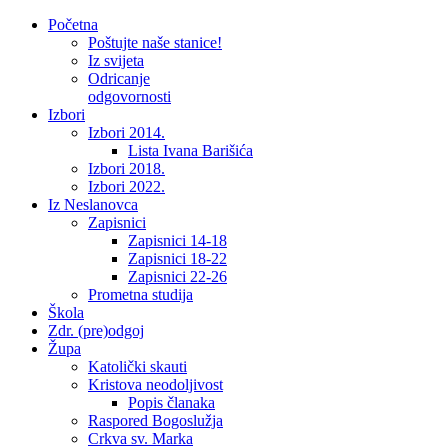
Početna
Poštujte naše stanice!
Iz svijeta
Odricanje
odgovornosti
Izbori
Izbori 2014.
Lista Ivana Barišića
Izbori 2018.
Izbori 2022.
Iz Neslanovca
Zapisnici
Zapisnici 14-18
Zapisnici 18-22
Zapisnici 22-26
Prometna studija
Škola
Zdr. (pre)odgoj
Župa
Katolički skauti
Kristova neodoljivost
Popis članaka
Raspored Bogoslužja
Crkva sv. Marka