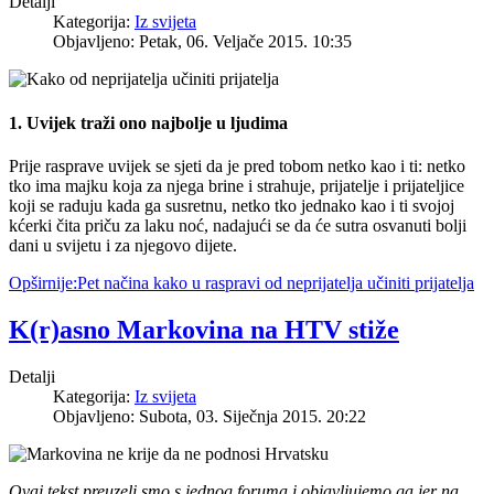
Detalji
Kategorija:
Iz svijeta
Objavljeno: Petak, 06. Veljače 2015. 10:35
1. Uvijek traži ono najbolje u ljudima
Prije rasprave uvijek se sjeti da je pred tobom netko kao i ti: netko
tko ima majku koja za njega brine i strahuje, prijatelje i prijateljice
koji se raduju kada ga susretnu, netko tko jednako kao i ti svojoj
kćerki čita priču za laku noć, nadajući se da će sutra osvanuti bolji
dani u svijetu i za njegovo dijete.
Opširnije:Pet načina kako u raspravi od neprijatelja učiniti prijatelja
K(r)asno Markovina na HTV stiže
Detalji
Kategorija:
Iz svijeta
Objavljeno: Subota, 03. Siječnja 2015. 20:22
Ovaj tekst preuzeli smo s jednog foruma i objavljujemo ga jer na