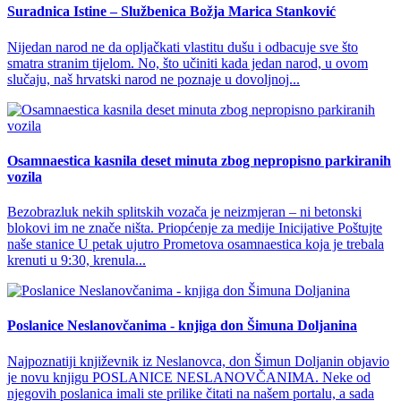
Suradnica Istine – Službenica Božja Marica Stanković
Nijedan narod ne da opljačkati vlastitu dušu i odbacuje sve što
smatra stranim tijelom. No, što učiniti kada jedan narod, u ovom
slučaju, naš hrvatski narod ne poznaje u dovoljnoj...
Osamnaestica kasnila deset minuta zbog nepropisno parkiranih
vozila
Bezobrazluk nekih splitskih vozača je neizmjeran – ni betonski
blokovi im ne znače ništa. Priopćenje za medije Inicijative Poštujte
naše stanice U petak ujutro Prometova osamnaestica koja je trebala
krenuti u 9:30, krenula...
Poslanice Neslanovčanima - knjiga don Šimuna Doljanina
Najpoznatiji književnik iz Neslanovca, don Šimun Doljanin objavio
je novu knjigu POSLANICE NESLANOVČANIMA. Neke od
njegovih poslanica imali ste prilike čitati na našem portalu, a sada