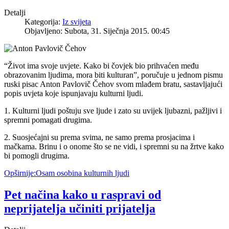
Detalji
Kategorija:
Iz svijeta
Objavljeno: Subota, 31. Siječnja 2015. 00:45
“Život ima svoje uvjete. Kako bi čovjek bio prihvaćen među
obrazovanim ljudima, mora biti kulturan”, poručuje u jednom pismu
ruski pisac Anton Pavlovič Čehov svom mlađem bratu, sastavljajući
popis uvjeta koje ispunjavaju kulturni ljudi.
1. Kulturni ljudi poštuju sve ljude i zato su uvijek ljubazni, pažljivi i
spremni pomagati drugima.
2. Suosjećajni su prema svima, ne samo prema prosjacima i
mačkama. Brinu i o onome što se ne vidi, i spremni su na žrtve kako
bi pomogli drugima.
Opširnije:Osam osobina kulturnih ljudi
Pet načina kako u raspravi od
neprijatelja učiniti prijatelja