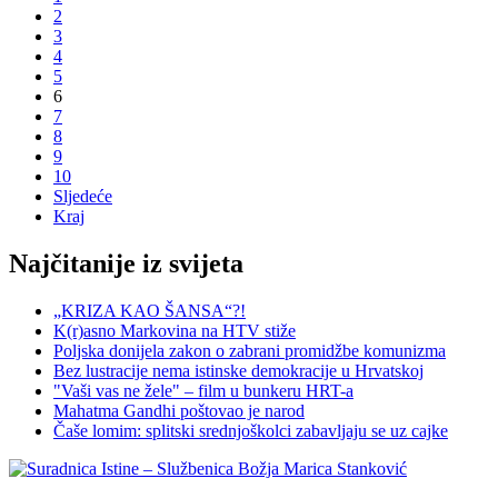
2
3
4
5
6
7
8
9
10
Sljedeće
Kraj
Najčitanije iz svijeta
„KRIZA KAO ŠANSA“?!
K(r)asno Markovina na HTV stiže
Poljska donijela zakon o zabrani promidžbe komunizma
Bez lustracije nema istinske demokracije u Hrvatskoj
"Vaši vas ne žele" – film u bunkeru HRT-a
Mahatma Gandhi poštovao je narod
Čaše lomim: splitski srednjoškolci zabavljaju se uz cajke