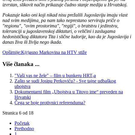
izvrstan, slikovit način prikazuje čudno stanje medija u Hrvatskoj.
Pokazuje kako oni koji nikad nisu prežalili Jugoslaviju imaju vlast
nad svim medijima, pa nam tako neprestano serviraju priče o
"regionu", "ovim prostorima", "regiji", o bratstvu i jedinstvu,
toleranciji u jugoslavenskoj diktaturi, o veličini i zaslugama
hedonističkog diktatora Tita i slične ludorije, kao da je Jugoslavija i
danas živa ili življa nego ikada.
Opširnije:K(r)asno Markovina na HTV stiže
Više članaka ...
"Vaši vas ne žele" – film u bunkeru HRT-a
Zašto se sudi Josipu Perkoviću? - Sve tajne udbaškog
ubojstva
Dokumentarni film „Ubojstva u Titovo ime“ preveden na
Hrvatski
Čega se boje protivnici referenduma?
Stranica 6 od 18
Početak
Prethodno
1