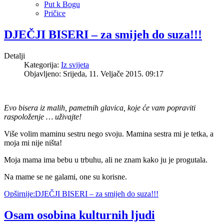
Put k Bogu
Pričice
DJEČJI BISERI – za smijeh do suza!!!
Detalji
Kategorija:
Iz svijeta
Objavljeno: Srijeda, 11. Veljače 2015. 09:17
Evo bisera iz malih, pametnih glavica, koje će vam popraviti
raspoloženje … uživajte!
Više volim maminu sestru nego svoju. Mamina sestra mi je tetka, a
moja mi nije ništa!
Moja mama ima bebu u trbuhu, ali ne znam kako ju je progutala.
Na mame se ne galami, one su korisne.
Opširnije:DJEČJI BISERI – za smijeh do suza!!!
Osam osobina kulturnih ljudi