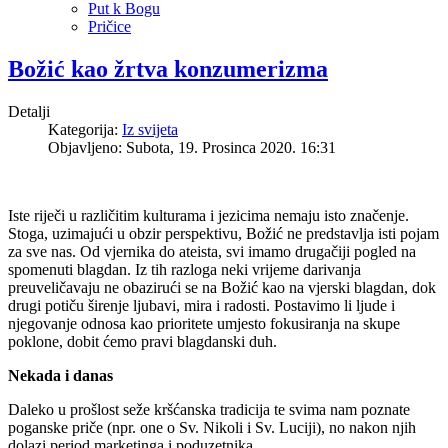
Put k Bogu
Pričice
Božić kao žrtva konzumerizma
Detalji
Kategorija:
Iz svijeta
Objavljeno: Subota, 19. Prosinca 2020. 16:31
Iste riječi u različitim kulturama i jezicima nemaju isto značenje.
Stoga, uzimajući u obzir perspektivu, Božić ne predstavlja isti pojam
za sve nas. Od vjernika do ateista, svi imamo drugačiji pogled na
spomenuti blagdan. Iz tih razloga neki vrijeme darivanja
preuveličavaju ne obazirući se na Božić kao na vjerski blagdan, dok
drugi potiču širenje ljubavi, mira i radosti. Postavimo li ljude i
njegovanje odnosa kao prioritete umjesto fokusiranja na skupe
poklone, dobit ćemo pravi blagdanski duh.
Nekada i danas
Daleko u prošlost seže kršćanska tradicija te svima nam poznate
poganske priče (npr. one o Sv. Nikoli i Sv. Luciji), no nakon njih
dolazi period marketinga i poduzetnika.