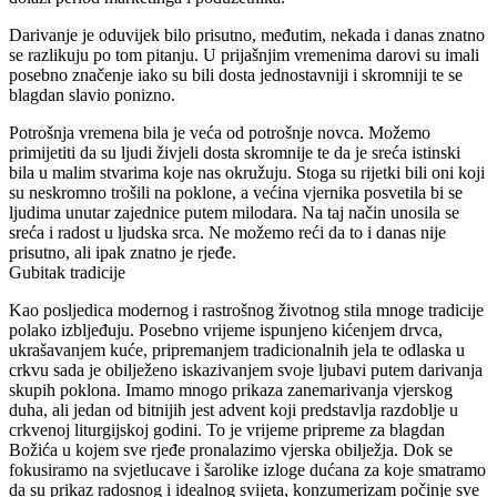
Darivanje je oduvijek bilo prisutno, međutim, nekada i danas znatno
se razlikuju po tom pitanju. U prijašnjim vremenima darovi su imali
posebno značenje iako su bili dosta jednostavniji i skromniji te se
blagdan slavio ponizno.
Potrošnja vremena bila je veća od potrošnje novca. Možemo
primijetiti da su ljudi živjeli dosta skromnije te da je sreća istinski
bila u malim stvarima koje nas okružuju. Stoga su rijetki bili oni koji
su neskromno trošili na poklone, a većina vjernika posvetila bi se
ljudima unutar zajednice putem milodara. Na taj način unosila se
sreća i radost u ljudska srca. Ne možemo reći da to i danas nije
prisutno, ali ipak znatno je rjeđe.
Gubitak tradicije
Kao posljedica modernog i rastrošnog životnog stila mnoge tradicije
polako izbljeđuju. Posebno vrijeme ispunjeno kićenjem drvca,
ukrašavanjem kuće, pripremanjem tradicionalnih jela te odlaska u
crkvu sada je obilježeno iskazivanjem svoje ljubavi putem darivanja
skupih poklona. Imamo mnogo prikaza zanemarivanja vjerskog
duha, ali jedan od bitnijih jest advent koji predstavlja razdoblje u
crkvenoj liturgijskoj godini. To je vrijeme pripreme za blagdan
Božića u kojem sve rjeđe pronalazimo vjerska obilježja. Dok se
fokusiramo na svjetlucave i šarolike izloge dućana za koje smatramo
da su prikaz radosnog i idealnog svijeta, konzumerizam počinje sve