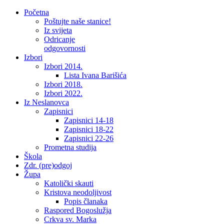
Početna
Poštujte naše stanice!
Iz svijeta
Odricanje
odgovornosti
Izbori
Izbori 2014.
Lista Ivana Barišića
Izbori 2018.
Izbori 2022.
Iz Neslanovca
Zapisnici
Zapisnici 14-18
Zapisnici 18-22
Zapisnici 22-26
Prometna studija
Škola
Zdr. (pre)odgoj
Župa
Katolički skauti
Kristova neodoljivost
Popis članaka
Raspored Bogoslužja
Crkva sv. Marka