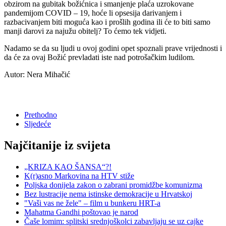
obzirom na gubitak božićnica i smanjenje plaća uzrokovane
pandemijom COVID – 19, hoće li opsesija darivanjem i
razbacivanjem biti moguća kao i prošlih godina ili će to biti samo
manji darovi za najužu obitelj? To ćemo tek vidjeti.
Nadamo se da su ljudi u ovoj godini opet spoznali prave vrijednosti i
da će za ovaj Božić prevladati iste nad potrošačkim ludilom.
Autor: Nera Mihačić
Prethodno
Sljedeće
Najčitanije iz svijeta
„KRIZA KAO ŠANSA“?!
K(r)asno Markovina na HTV stiže
Poljska donijela zakon o zabrani promidžbe komunizma
Bez lustracije nema istinske demokracije u Hrvatskoj
"Vaši vas ne žele" – film u bunkeru HRT-a
Mahatma Gandhi poštovao je narod
Čaše lomim: splitski srednjoškolci zabavljaju se uz cajke