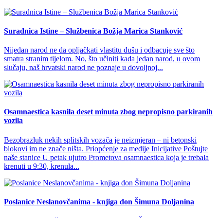
Suradnica Istine – Službenica Božja Marica Stanković
Nijedan narod ne da opljačkati vlastitu dušu i odbacuje sve što
smatra stranim tijelom. No, što učiniti kada jedan narod, u ovom
slučaju, naš hrvatski narod ne poznaje u dovoljnoj...
Osamnaestica kasnila deset minuta zbog nepropisno parkiranih
vozila
Bezobrazluk nekih splitskih vozača je neizmjeran – ni betonski
blokovi im ne znače ništa. Priopćenje za medije Inicijative Poštujte
naše stanice U petak ujutro Prometova osamnaestica koja je trebala
krenuti u 9:30, krenula...
Poslanice Neslanovčanima - knjiga don Šimuna Doljanina