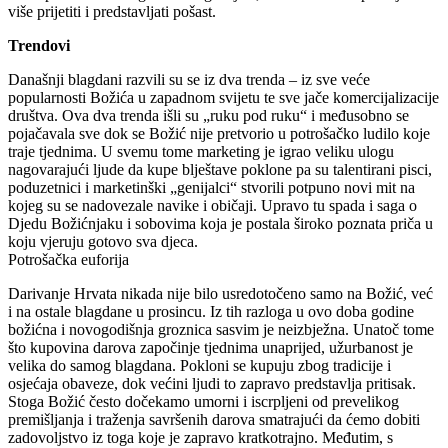
više prijetiti i predstavljati pošast.
Trendovi
Današnji blagdani razvili su se iz dva trenda – iz sve veće
popularnosti Božića u zapadnom svijetu te sve jače komercijalizacije
društva. Ova dva trenda išli su „ruku pod ruku“ i međusobno se
pojačavala sve dok se Božić nije pretvorio u potrošačko ludilo koje
traje tjednima. U svemu tome marketing je igrao veliku ulogu
nagovarajući ljude da kupe blještave poklone pa su talentirani pisci,
poduzetnici i marketinški „genijalci“ stvorili potpuno novi mit na
kojeg su se nadovezale navike i običaji. Upravo tu spada i saga o
Djedu Božićnjaku i sobovima koja je postala široko poznata priča u
koju vjeruju gotovo sva djeca.
Potrošačka euforija
Darivanje Hrvata nikada nije bilo usredotočeno samo na Božić, već
i na ostale blagdane u prosincu. Iz tih razloga u ovo doba godine
božićna i novogodišnja groznica sasvim je neizbježna. Unatoč tome
što kupovina darova započinje tjednima unaprijed, užurbanost je
velika do samog blagdana. Pokloni se kupuju zbog tradicije i
osjećaja obaveze, dok većini ljudi to zapravo predstavlja pritisak.
Stoga Božić često dočekamo umorni i iscrpljeni od prevelikog
premišljanja i traženja savršenih darova smatrajući da ćemo dobiti
zadovoljstvo iz toga koje je zapravo kratkotrajno. Međutim, s