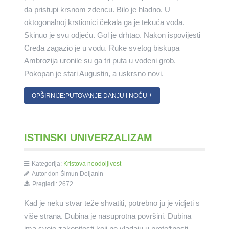
da pristupi krsnom zdencu. Bilo je hladno. U
oktogonalnoj krstionici čekala ga je tekuća voda.
Skinuo je svu odjeću. Gol je drhtao. Nakon ispovijesti
Creda zagazio je
u vodu. Ruke svetog biskupa
Ambrozija uronile su ga tri puta u vodeni grob.
Pokopan je stari Augustin, a uskrsno novi.
OPŠIRNIJE:PUTOVANJE DANJU I NOĆU
ISTINSKI UNIVERZALIZAM
Kategorija:
Kristova neodoljivost
Autor don Šimun Doljanin
Pregledi: 2672
Kad je neku stvar teže shvatiti, potrebno ju je vidjeti s
više strana. Dubina je
nasuprotna površini. Dubina
ima svoje zakonitosti koji ne vladaju u protežnosti