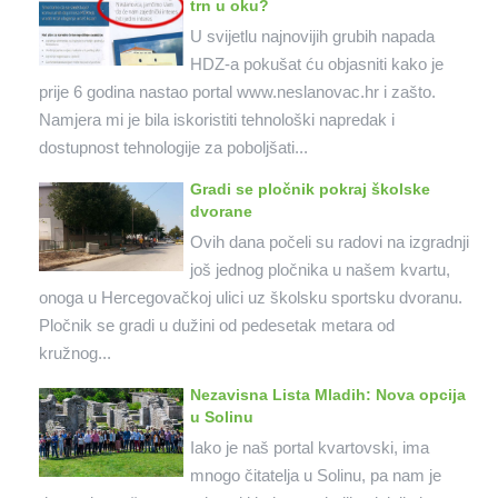
trn u oku?
U svijetlu najnovijih grubih napada
HDZ-a pokušat ću objasniti kako je
prije 6 godina nastao portal www.neslanovac.hr i zašto.
Namjera mi je bila iskoristiti tehnološki napredak i
dostupnost tehnologije za poboljšati...
Gradi se pločnik pokraj školske
dvorane
Ovih dana počeli su radovi na izgradnji
još jednog pločnika u našem kvartu,
onoga u Hercegovačkoj ulici uz školsku sportsku dvoranu.
Pločnik se gradi u dužini od pedesetak metara od
kružnog...
Nezavisna Lista Mladih: Nova opcija
u Solinu
Iako je naš portal kvartovski, ima
mnogo čitatelja u Solinu, pa nam je