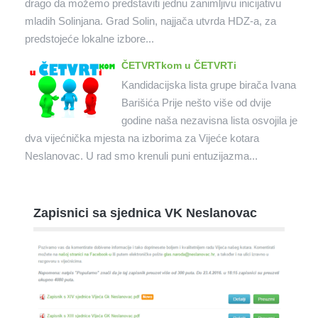
drago da možemo predstaviti jednu zanimljivu inicijativu
mladih Solinjana. Grad Solin, najjača utvrda HDZ-a, za
predstojeće lokalne izbore...
ČETVRTkom u ČETVRTi
Kandidacijska lista grupe birača Ivana
Barišića Prije nešto više od dvije
godine naša nezavisna lista osvojila je
dva vijećnička mjesta na izborima za Vijeće kotara
Neslanovac. U rad smo krenuli puni entuzijazma...
Zapisnici sa sjednica VK Neslanovac