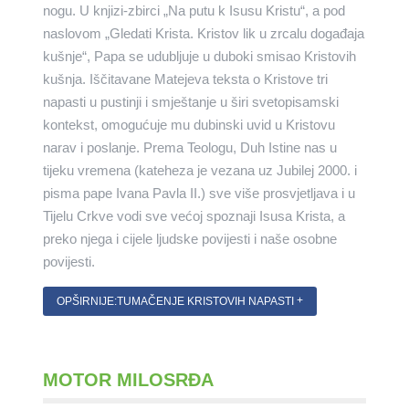
nogu. U knjizi-zbirci „Na putu k Isusu Kristu“, a pod
naslovom „Gledati Krista. Kristov lik u zrcalu događaja
kušnje“, Papa se udubljuje u duboki smisao Kristovih
kušnja. Iščitavane Matejeva teksta o Kristove tri
napasti u pustinji i smještanje u širi svetopisamski
kontekst, omogućuje mu dubinski uvid u Kristovu
narav i poslanje. Prema Teologu, Duh Istine nas u
tijeku vremena (kateheza je vezana uz Jubilej 2000. i
pisma pape Ivana Pavla II.) sve više prosvjetljava i u
Tijelu Crkve vodi sve većoj spoznaji Isusa Krista, a
preko njega i cijele ljudske povijesti i naše osobne
povijesti.
OPŠIRNIJE:TUMAČENJE KRISTOVIH NAPASTI
MOTOR MILOSRĐA