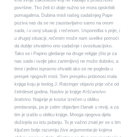
površine. Tko želi ići
dolje
nužno se mora opskrbiti
pomagalima. Dubina misli našeg sadašnjeg Pape
poziva nas da se ne zaustavljamo samo na onom
sada,
i u ovoj situaciji,
i
rečenom.
Usporedba s
prije, i
u drugoj situaciji, rečenim
može nam uvelike pomoći
da dublje shvatimo ono sadašnje i ovosituacijsko.
Tako se i Papino gledanje na druge religije (što je za
nas
sada i ovdje
jako zanimljivo) ne može duboko, a
time i jedino ispravno shvatiti ako se ne pogleda u
presjek njegovih misli. Tom presjeku pridonosi mala
knjiga koju je teolog J. Ratzinger objavio prije viče od
četrdeset godina. Naslov je knjige
Kršćanstvo
bratstvo.
Najprije je kostur izrečen u obliku
predavanja, pa je zatim objavljen članak u reviji, a za
tim je izašlo u obliku knjige. Mnoga njegova djela
doživjela su istu putanju. To je važno znati jer se s tim
ključem bolje razumiju
žive argumentacije
kojima