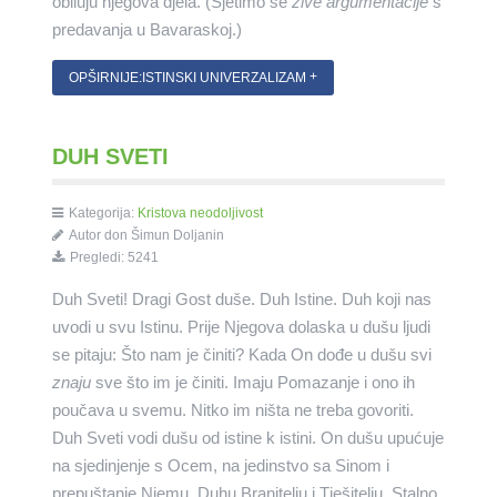
obiluju njegova djela. (Sjetimo se
žive argumentacije
s
predavanja u Bavaraskoj.)
OPŠIRNIJE:ISTINSKI UNIVERZALIZAM
DUH SVETI
Kategorija:
Kristova neodoljivost
Autor don Šimun Doljanin
Pregledi: 5241
Duh Sveti! Dragi Gost duše. Duh Istine. Duh koji nas
uvodi u svu Istinu. Prije Njegova dolaska u dušu ljudi
se pitaju: Što nam je činiti? Kada On dođe u dušu svi
znaju
sve što im je činiti. Imaju Pomazanje i ono ih
poučava u svemu. Nitko im ništa ne treba govoriti.
Duh Sveti
vodi dušu od istine k istini. On dušu upućuje
na sjedinjenje s Ocem, na jedinstvo sa Sinom i
prepuštanje Njemu, Duhu Branitelju i Tješitelju. Stalno