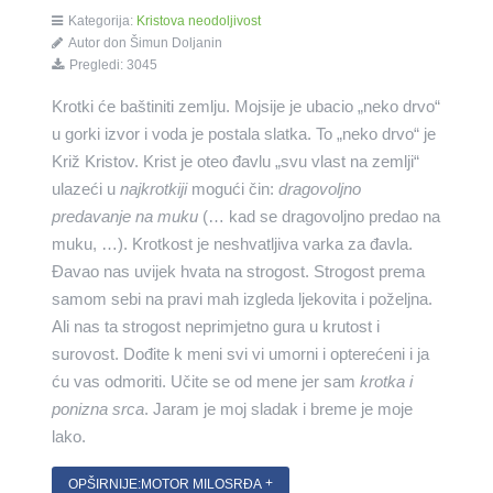
Kategorija:
Kristova neodoljivost
Autor don Šimun Doljanin
Pregledi: 3045
Krotki će baštiniti zemlju. Mojsije je ubacio „neko drvo“
u gorki izvor i voda je postala slatka. To „neko drvo“ je
Križ Kristov. Krist je oteo đavlu „svu vlast na zemlji“
ulazeći u
najkrotkiji
mogući čin:
dragovoljno
predavanje na muku
(… kad se dragovoljno predao na
muku, …). Krotkost je neshvatljiva varka za đavla.
Đavao nas uvijek hvata na strogost. Strogost prema
samom sebi na pravi mah izgleda ljekovita i poželjna.
Ali nas ta strogost neprimjetno gura u krutost i
surovost. Dođite k meni svi vi umorni i opterećeni i ja
ću vas odmoriti. Učite se od mene jer sam
krotka i
ponizna srca
. Jaram je moj sladak i breme je moje
lako.
OPŠIRNIJE:MOTOR MILOSRĐA