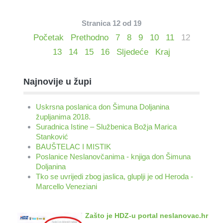
Stranica 12 od 19
Početak
Prethodno
7
8
9
10
11
12
13
14
15
16
Sljedeće
Kraj
Najnovije u župi
Uskrsna poslanica don Šimuna Doljanina
župljanima 2018.
Suradnica Istine – Službenica Božja Marica
Stanković
BAUŠTELAC I MISTIK
Poslanice Neslanovčanima - knjiga don Šimuna
Doljanina
Tko se uvrijedi zbog jaslica, gluplji je od Heroda -
Marcello Veneziani
Zašto je HDZ-u portal neslanovac.hr