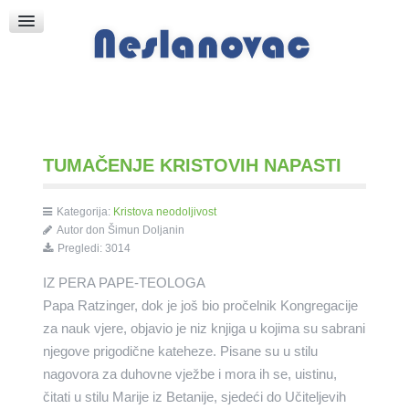
Raspored Bogoslužja
Crkva sv. Marka
Put k Bogu
Pričice
TUMAČENJE KRISTOVIH NAPASTI
Kategorija:
Kristova neodoljivost
Autor don Šimun Doljanin
Pregledi: 3014
IZ PERA PAPE-TEOLOGA
Papa Ratzinger, dok je još bio pročelnik Kongregacije
za nauk vjere, objavio je niz knjiga u kojima su sabrani
njegove prigodične kateheze. Pisane su u stilu
nagovora za duhovne vježbe i mora ih se, uistinu,
čitati u stilu Marije iz Betanije, sjedeći do Učiteljevih