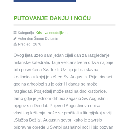
PUTOVANJE DANJU I NOĆU
Kategorija:
Kristova neodoljivost
Autor don Šimun Doljanin
Pregledi: 2676
Ovog ljeta uzeo sam jedan cijeli dan za razgledanje
milanske katedrale. Ta je veličanstvena crkva najprije
bila posvećena Sv. Tekli. Uz nju je bila slavna
krstionica u kojoj je kršten Sv. Augustin. Prije trideset
godina
arheolozi su je otkrili i danas se može
razgledati. Posjetitelj može stati na dno krstionice,
tamo gdje je jednom drhteći zagazio Sv. Augustin i
njegov sin Deodat. Prijevod Augustinova opisa
vlastitog krštenja može se pročitati u liturgijskoj reviji
„Služba Božja“. Augustin govori kako je završio
pripravne obrede u Svetoj pashalnoj noći i bio pozvan