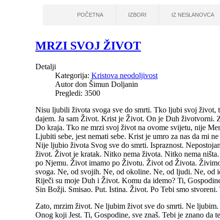
POČETNA
IZBORI
IZ NESLANOVCA
MRZI SVOJ ŽIVOT
Detalji
Kategorija:
Kristova neodoljivost
Autor
don Šimun Doljanin
Pregledi: 3500
Nisu ljubili života svoga sve do smrti. Tko ljubi svoj život,
dajem. Ja sam Život. Krist je Život. On je Duh životvorni. 
Do kraja. Tko ne mrzi svoj život na ovome svijetu, nije Men
Ljubiti sebe, jest nemati sebe. Krist je umro za nas da mi n
Nije ljubio života Svog sve do smrti. Ispraznost. Nepostoja
život. Život je kratak. Nitko nema života. Nitko nema ništa.
po Njemu. Život imamo po Životu. Život od Života. Živim
svoga. Ne, od svojih. Ne, od okoline. Ne, od ljudi. Ne, od 
Riječi su moje Duh i Život. Komu da idemo? Ti, Gospodine, 
Sin Božji. Smisao. Put. Istina. Život. Po Tebi smo stvoreni.
Zato, mrzim život. Ne ljubim život sve do smrti. Ne ljubim.
Onog koji Jest. Ti, Gospodine, sve znaš. Tebi je znano da 