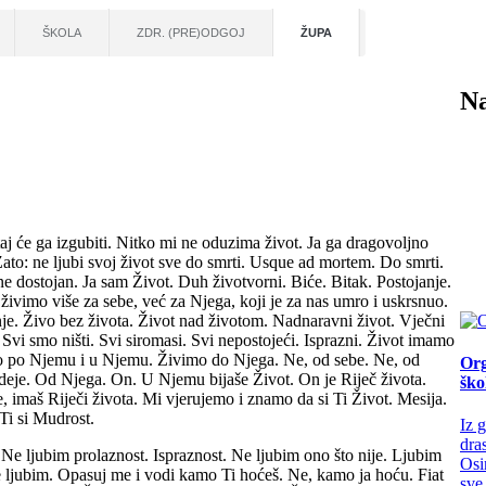
ŠKOLA
ZDR. (PRE)ODGOJ
ŽUPA
Na
 taj će ga izgubiti. Nitko mi ne oduzima život. Ja ga dragovoljno
Zato: ne ljubi svoj život sve do smrti. Usque ad mortem. Do smrti.
e dostojan. Ja sam Život. Duh životvorni. Biće. Bitak. Postojanje.
e živimo više za sebe, već za Njega, koji je za nas umro i uskrsnuo.
nje. Živo bez života. Život nad životom. Nadnaravni život. Vječni
 Svi smo ništi. Svi siromasi. Svi nepostojeći. Isprazni. Život imamo
o po Njemu i u Njemu. Živimo do Njega. Ne, od sebe. Ne, od
Org
ideje. Od Njega. On. U Njemu bijaše Život. On je Riječ života.
ško
imaš Riječi života. Mi vjerujemo i znamo da si Ti Život. Mesija.
 Ti si Mudrost.
Iz 
dra
 Ne ljubim prolaznost. Ispraznost. Ne ljubim ono što nije. Ljubim
Osi
te ljubim. Opasuj me i vodi kamo Ti hoćeš. Ne, kamo ja hoću. Fiat
sve