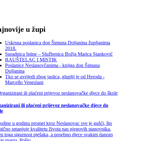
jnovije u župi
Uskrsna poslanica don Šimuna Doljanina župljanima
2018.
Suradnica Istine – Službenica Božja Marica Stanković
BAUŠTELAC I MISTIK
Poslanice Neslanovčanima - knjiga don Šimuna
Doljanina
Tko se uvrijedi zbog jaslica, gluplji je od Heroda -
Marcello Veneziani
anizirani ili plaćeni prijevoz neslanovačke djece do
le
godine u godinu promet kroz Neslanovac sve je gušći, što
stično smanjuje kvalitetu života nas njegovih stanovnika.
m toga sigurnost pješaka, a posebno djece svakim danom
 je manja. Pošto...