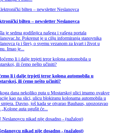
ktronički bilten – newsletter Neslanovca
šla je sedma godišnjica našega i vašega portala
lanovac.hr. Pokrenut je u cilju informiranja stanovnika
lanovca (a i šire), o svemu vezanom za kvart i život u
mu. Imao je...
emo li i dalje trpjeti teror kolona automobila u
tarskoj, ili ćemo nešto učiniti?
koga dana nekoliko puta u Mostarskoj ulici imamo ovakve
uacije kao na slici, ulicu blokiranu kolonama automobila u
 smjera. Davno, još kada se otvarao Bauhaus, upozoravao
 „Kolone auta ugušit će...
eslanovcu nikad nije dosadno - (nažalost)