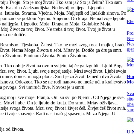
 volju Tvoju. Što je moj život? Tko sam ja? Što ja želim? Tko sam
ijeh. Katarina Aleksandijska. Nedovoljno lijepa. Ljepotica.
ta. Istinska. Stvarna. Vječna. Moja. Najljepši od ljudskih sinova. Po
u, ponizno se pokloni Njemu. Smjerno. Do kraja. Nema tvoje ljepote.
Ele
ćeš najljepša. Ljepotice Moja. Dragano Moja. Golubice Moja.
oj Život za tvoj život. Ne treba ti tvoj život. Tvoj je život u
Pro
uka ne dotiče.
Nes
Nes
 Besmisao. Tjeskoba. Žalost. Tko ne mrzi svoga oca i majku, braću
nje
 u Život. Nema Moga Života u sebi. Mrtav je. Dotiče ga druga smrt.
punim Životom. Puninom Života. Punim Životom.
Tko dobije život na ovom svijetu, taj će ga izgubiti. Ljubi Boga.
rzi svoj život. Ljubi svoje neprijatelje. Mrzi svoj život. Ljubi svoju
li umre, donosi mnogo ploda. Smrt je za život. Između dva života
Hoć
i iznova. Odozgor. Tko se ne rodi nanovo ne može ući u kraljevstvo
Mos
 prvoga. Svi umirući žive. Novost je u smrti.
Sva
Bog moj i sve moje. Franjo. Oni su svi po Njemu. Od Njega je sve.
sit
 Mrtvi ljube. On je ljubio do kraja. Do smrti. Mrtav oživljava.
oba
lje svoga života. Mrzi svoj život i živjet ćeš. Živjet ćeš život svih.
sam
be i tvoje spasenje. Radi nas i našeg spasenja. Mi za Njega. U
ja od života.
U N