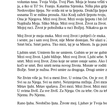
voluntas tuua. Tvoja Volja. Tvoj Plan. Moja je hrana vršiti
ja, a tko si Ti? Sv. Franjo. Katarina Sijenska. Ništa plus gr
Nedovoljno lijepa. Ne sviđa mi se ta ljepota. Drukčija ljepo
usnama Ti se milina prosula. Ako Kralj zaželi ljepotu tvoj
Ona je Njegova. Mrzi svoj život. Mrzi svoju ljepotu i bit 
Najdraža Moja. Sliko Moja. Mrzi svoj život. Život za život. M
Mojoj ruci. Život je pobožnika u ruci Božjoj. Nikakva ga m
Moj život je moja muka. Mrzi svoj život i pobjeći će muka.
i sestre, pa i sam svoj život, nije Mene dostojan. Ne ulazi
Smrt bića. Smrt jastva. Tko mrzi, taj je sa Mnom. Ja ga 
Ljubim smrt. Umirem što ne umirem. Gubim se jer ne gubim. 
Mrzi svoj život. Ljubi bližnje. Mrzi svoj život. Ljubi sebe. M
smrt. Mrzi svoj život. Zrno koje ne umre ostaje samo. Ako 
koči se smrt. Bez smrti nema
novog
života. Morate se rodit
Božje. Smrt je nužna. Prvi umire za drugoga. Drugi umire za
Ne živim više ja. Svi u meni žive. U svima On. On je
sve
. 
Svi su za Njega. Svi su mrtvi. Neizmjerna mržnja. Živi mrze.
Mrtav ljubi. Mrtav spašava. Živi mrzi. Mrzi život. Mrzi mrzite
U svima živiš. Za sve živiš. Za Njega. On za tebe. On za te
Njemu. Po Njemu.
Rano ljuba. Neobično ljuta. Živote moj. Ljubav je Tvoja bol