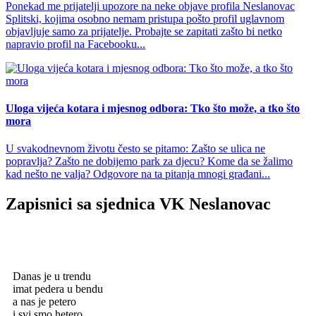
Ponekad me prijatelji upozore na neke objave profila Neslanovac
Splitski, kojima osobno nemam pristupa pošto profil uglavnom
objavljuje samo za prijatelje. Probajte se zapitati zašto bi netko
napravio profil na Facebooku...
Uloga vijeća kotara i mjesnog odbora: Tko što može, a tko što
mora
U svakodnevnom životu često se pitamo: Zašto se ulica ne
popravlja? Zašto ne dobijemo park za djecu? Kome da se žalimo
kad nešto ne valja? Odgovore na ta pitanja mnogi građani...
Zapisnici sa sjednica VK Neslanovac
Danas je u trendu
imat pedera u bendu
a nas je petero
i svi smo hetero