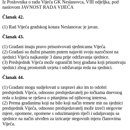
Iz Poslovnika o radu Vijeća GK Neslanovca, VIII odjeljka, pod
naslovom JAVNOST RADA VIJEĆA
Članak 42.
(1) Rad Vijeća gradskog kotara Neslanovac je javan.
Članak 43.
(1) Građani imaju pravo prisustvovati sjednicama Vijeća.
(2) Građani su dužni pisanim putem najaviti svoju nazočnost na
sjednici Vijeća najkasnije 3 dana prije održavanja sjednice.
(3) Predsjednik Vijeća može ograničiti broj građana koji prisustvuju
sjednici zbog prostornih uvjeta i održavanja reda na sjednici.
Članak 44.
(1) Građani mogu sudjelovati u raspravi ako im to odobri
predsjednik Vijeća, odnosno predsjedavatelj po točkama dnevnog
reda u kojima se rješava o pitanjima od njihovog interesa.
(2) Prema građanima koji na bilo koji način remete mir na sjednici
predsjednik Vijeća, odnosno predsjedavatelj može izreći stegovne
mjere, opomene, opomene s oduzimanjem riječi i udaljavanju sa
sjednice na način utvrđen za izricanje stegovnih mjera članovima
Vijeća.