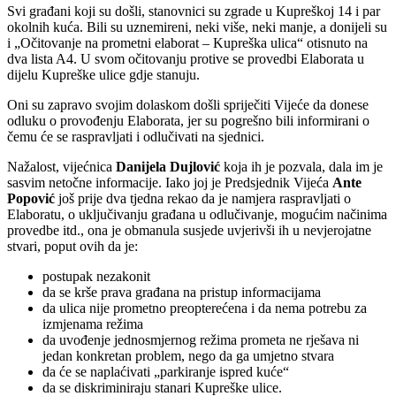
Svi građani koji su došli, stanovnici su zgrade u Kupreškoj 14 i par
okolnih kuća. Bili su uznemireni, neki više, neki manje, a donijeli su
i „Očitovanje na prometni elaborat – Kupreška ulica“ otisnuto na
dva lista A4. U svom očitovanju protive se provedbi Elaborata u
dijelu Kupreške ulice gdje stanuju.
Oni su zapravo svojim dolaskom došli spriječiti Vijeće da donese
odluku o provođenju Elaborata, jer su pogrešno bili informirani o
čemu će se raspravljati i odlučivati na sjednici.
Nažalost, vijećnica
Danijela Dujlović
koja ih je pozvala, dala im je
sasvim netočne informacije. Iako joj je Predsjednik Vijeća
Ante
Popović
još prije dva tjedna rekao da je namjera raspravljati o
Elaboratu, o uključivanju građana u odlučivanje, mogućim načinima
provedbe itd., ona je obmanula susjede uvjerivši ih u nevjerojatne
stvari, poput ovih da je:
postupak nezakonit
da se krše prava građana na pristup informacijama
da ulica nije prometno preopterećena i da nema potrebu za
izmjenama režima
da uvođenje jednosmjernog režima prometa ne rješava ni
jedan konkretan problem, nego da ga umjetno stvara
da će se naplaćivati „parkiranje ispred kuće“
da se diskriminiraju stanari Kupreške ulice.