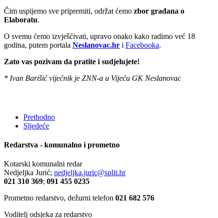
Čim uspijemo sve pripremiti, održat ćemo
zbor građana o
Elaboratu
.
O svemu ćemo izvješćivati, upravo onako kako radimo već 18
godina, putem portala
Neslanovac.hr
i
Facebooka
.
Zato vas pozivam da pratite i sudjelujete!
* Ivan Barišić vijećnik je ZNN-a u Vijeću GK Neslanovac
Prethodno
Sljedeće
Redarstva - komunalno i prometno
Kotarski komunalni redar
Nedjeljka Jurić;
nedjeljka.juric@split.hr
021 310 369
;
091 455 0235
Prometno redarstvo, dežurni telefon
021 682 576
Voditelj odsjeka za redarstvo