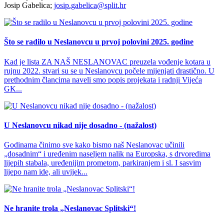
Josip Gabelica;
josip.gabelica@split.hr
Što se radilo u Neslanovcu u prvoj polovini 2025. godine
Kad je lista ZA NAŠ NESLANOVAC preuzela vođenje kotara u
rujnu 2022. stvari su se u Neslanovcu počele mijenjati drastično. U
prethodnim člancima naveli smo popis projekata i radnji Vijeća
GK...
U Neslanovcu nikad nije dosadno - (nažalost)
Godinama činimo sve kako bismo naš Neslanovac učinili
„dosadnim“ i uređenim naseljem nalik na Europska, s drvoredima
lijepih stabala, uređenijim prometom, parkiranjem i sl. I sasvim
lijepo nam ide, ali uvijek...
Ne hranite trola „Neslanovac Splitski“!