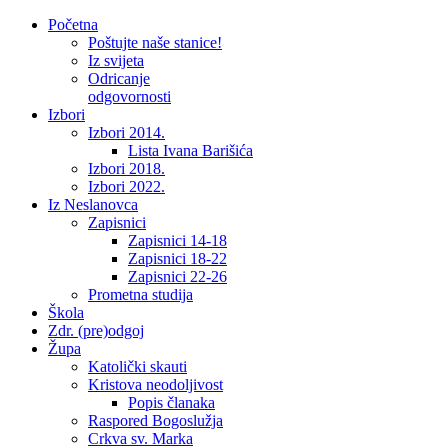
Početna
Poštujte naše stanice!
Iz svijeta
Odricanje
odgovornosti
Izbori
Izbori 2014.
Lista Ivana Barišića
Izbori 2018.
Izbori 2022.
Iz Neslanovca
Zapisnici
Zapisnici 14-18
Zapisnici 18-22
Zapisnici 22-26
Prometna studija
Škola
Zdr. (pre)odgoj
Župa
Katolički skauti
Kristova neodoljivost
Popis članaka
Raspored Bogoslužja
Crkva sv. Marka