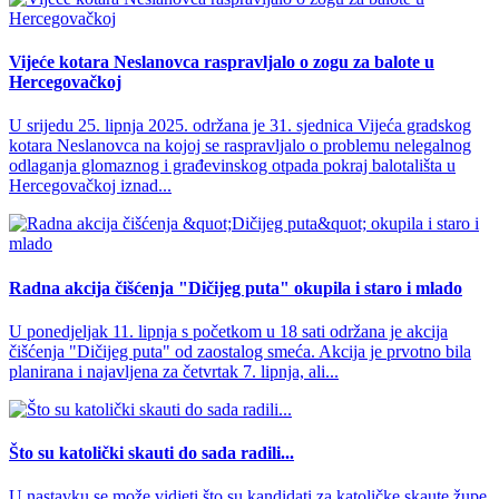
Vijeće kotara Neslanovca raspravljalo o zogu za balote u
Hercegovačkoj
U srijedu 25. lipnja 2025. održana je 31. sjednica Vijeća gradskog
kotara Neslanovca na kojoj se raspravljalo o problemu nelegalnog
odlaganja glomaznog i građevinskog otpada pokraj balotališta u
Hercegovačkoj iznad...
Radna akcija čišćenja "Dičijeg puta" okupila i staro i mlado
U ponedjeljak 11. lipnja s početkom u 18 sati održana je akcija
čišćenja "Dičijeg puta" od zaostalog smeća. Akcija je prvotno bila
planirana i najavljena za četvrtak 7. lipnja, ali...
Što su katolički skauti do sada radili...
U nastavku se može vidjeti što su kandidati za katoličke skaute župe