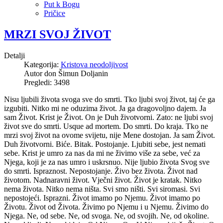
Put k Bogu
Pričice
MRZI SVOJ ŽIVOT
Detalji
Kategorija:
Kristova neodoljivost
Autor don Šimun Doljanin
Pregledi: 3498
Nisu ljubili života svoga sve do smrti. Tko ljubi svoj život, taj će ga
izgubiti. Nitko mi ne oduzima život. Ja ga dragovoljno dajem. Ja
sam Život. Krist je Život. On je Duh životvorni. Zato: ne ljubi svoj
život sve do smrti. Usque ad mortem. Do smrti. Do kraja. Tko ne
mrzi svoj život na ovome svijetu, nije Mene dostojan. Ja sam Život.
Duh životvorni. Biće. Bitak. Postojanje. Ljubiti sebe, jest nemati
sebe. Krist je umro za nas da mi ne živimo više za sebe, već za
Njega, koji je za nas umro i uskrsnuo. Nije ljubio života Svog sve
do smrti. Ispraznost. Nepostojanje. Živo bez života. Život nad
životom. Nadnaravni život. Vječni život. Život je kratak. Nitko
nema života. Nitko nema ništa. Svi smo ništi. Svi siromasi. Svi
nepostojeći. Isprazni. Život imamo po Njemu. Život imamo po
Životu. Život od Života. Živimo po Njemu i u Njemu. Živimo do
Njega. Ne, od sebe. Ne, od svoga. Ne, od svojih. Ne, od okoline.