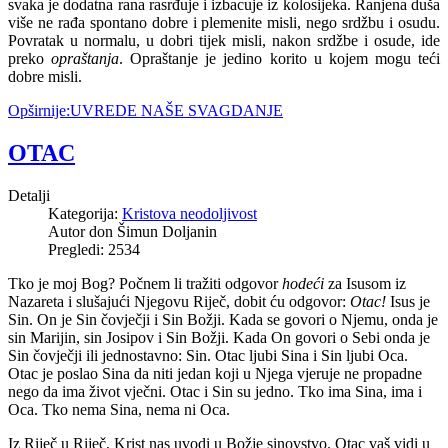
svaka je dodatna rana rasrđuje i izbacuje iz kolosijeka. Ranjena duša
više ne rađa spontano dobre i plemenite misli, nego srdžbu i osudu.
Povratak u normalu, u dobri tijek misli, nakon srdžbe i osude, ide
preko
opraštanja
. Opraštanje je jedino korito u kojem mogu teći
dobre misli.
Opširnije:UVREDE NAŠE SVAGDANJE
OTAC
Detalji
Kategorija:
Kristova neodoljivost
Autor don Šimun Doljanin
Pregledi: 2534
Tko je moj Bog? Počnem li tražiti odgovor
hodeći
za Isusom iz
Nazareta i slušajući Njegovu Riječ, dobit ću odgovor:
Otac!
Isus je
Sin. On je Sin čovječji i Sin Božji. Kada se govori o Njemu, onda je
sin Marijin, sin Josipov i Sin Božji. Kada On govori o Sebi onda je
Sin čovječji ili jednostavno: Sin. Otac ljubi Sina i Sin ljubi Oca.
Otac je poslao Sina da niti jedan koji u Njega vjeruje ne propadne
nego da ima život vječni. Otac i Sin su jedno. Tko ima Sina, ima i
Oca. Tko nema Sina, nema ni Oca.
Iz Riječ u Riječ, Krist nas uvodi u Božje sinovstvo. Otac vaš vidi u