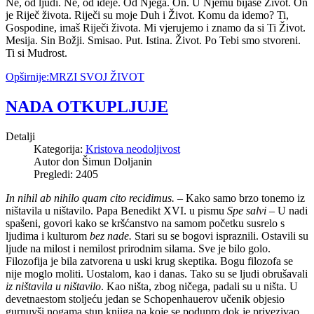
Ne, od ljudi. Ne, od ideje. Od Njega. On. U Njemu bijaše Život. On
je Riječ života. Riječi su moje Duh i Život. Komu da idemo? Ti,
Gospodine, imaš Riječi života. Mi vjerujemo i znamo da si Ti Život.
Mesija. Sin Božji. Smisao. Put. Istina. Život. Po Tebi smo stvoreni.
Ti si Mudrost.
Opširnije:MRZI SVOJ ŽIVOT
NADA OTKUPLJUJE
Detalji
Kategorija:
Kristova neodoljivost
Autor don Šimun Doljanin
Pregledi: 2405
In nihil ab nihilo quam cito recidimus.
– Kako samo brzo tonemo iz
ništavila u ništavilo. Papa Benedikt XVI. u pismu
Spe salvi –
U nadi
spašeni, govori kako se kršćanstvo na samom početku susrelo s
ljudima i kulturom
bez nade.
Stari su se bogovi ispraznili. Ostavili su
ljude na milost i nemilost prirodnim silama. Sve je bilo golo.
Filozofija je bila zatvorena u uski krug skeptika. Bogu filozofa se
nije moglo moliti. Uostalom, kao i danas. Tako su se ljudi obrušavali
iz ništavila u ništavilo
. Kao ništa, zbog ničega, padali su u ništa. U
devetnaestom stoljeću jedan se Schopenhauerov učenik objesio
gurnuvši nogama stup knjiga na koje se podupro dok je privezivao