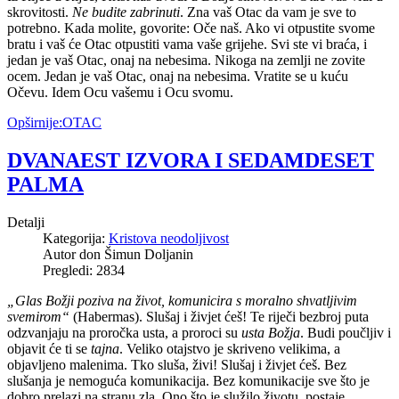
skrovitosti.
Ne budite zabrinuti
. Zna vaš Otac da vam je sve to
potrebno. Kada molite, govorite: Oče naš. Ako vi otpustite svome
bratu i vaš će Otac otpustiti vama vaše grijehe. Svi ste vi braća, i
jedan je vaš Otac, onaj na nebesima. Nikoga na zemlji ne zovite
ocem. Jedan je vaš Otac, onaj na nebesima. Vratite se u kuću
Očevu. Idem Ocu vašemu i Ocu svomu.
Opširnije:OTAC
DVANAEST IZVORA I SEDAMDESET
PALMA
Detalji
Kategorija:
Kristova neodoljivost
Autor don Šimun Doljanin
Pregledi: 2834
„Glas Božji poziva na život, komunicira s moralno shvatljivim
svemirom“
(Habermas). Slušaj i živjet ćeš! Te riječi bezbroj puta
odzvanjaju na proročka usta, a proroci su
usta Božja
. Budi poučljiv i
objavit će ti se
tajna
. Veliko otajstvo je skriveno velikima, a
objavljeno malenima. Tko sluša, živi! Slušaj i živjet ćeš. Bez
slušanja je nemoguća komunikacija. Bez komunikacije sve što je
dobro prelazi na stranu zla. Ono što je služilo životu, postaje