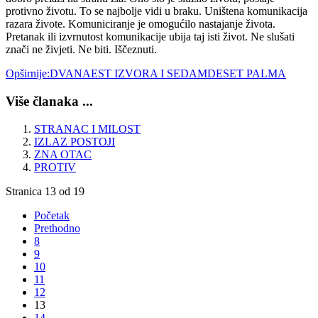
protivno životu. To se najbolje vidi u braku. Uništena komunikacija
razara živote. Komuniciranje je omogućilo nastajanje života.
Pretanak ili izvrnutost komunikacije ubija taj isti život. Ne slušati
znači ne živjeti. Ne biti. Iščeznuti.
Opširnije:DVANAEST IZVORA I SEDAMDESET PALMA
Više članaka ...
STRANAC I MILOST
IZLAZ POSTOJI
ZNA OTAC
PROTIV
Stranica 13 od 19
Početak
Prethodno
8
9
10
11
12
13
14