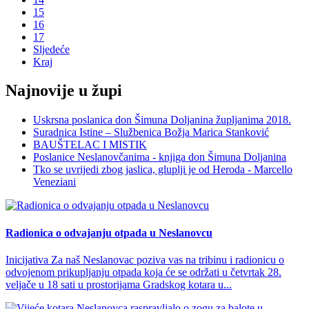
15
16
17
Sljedeće
Kraj
Najnovije u župi
Uskrsna poslanica don Šimuna Doljanina župljanima 2018.
Suradnica Istine – Službenica Božja Marica Stanković
BAUŠTELAC I MISTIK
Poslanice Neslanovčanima - knjiga don Šimuna Doljanina
Tko se uvrijedi zbog jaslica, gluplji je od Heroda - Marcello
Veneziani
Radionica o odvajanju otpada u Neslanovcu
Inicijativa Za naš Neslanovac poziva vas na tribinu i radionicu o
odvojenom prikupljanju otpada koja će se održati u četvrtak 28.
veljače u 18 sati u prostorijama Gradskog kotara u...