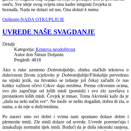
omču. Sve ideje ovog svijeta nisu kadre istrgnuti čovjeka iz
beznađa. Nada ne dolazi od nas. Ona
dolazi k nama
.
Opširnije:NADA OTKUPLJUJE
UVREDE NAŠE SVAGDANJE
Detalji
Kategorija:
Kristova neodoljivost
Autor don Šimun Doljanin
Pregledi: 4818
Ako u ruke uzmemo
Dobrotoljublje
, zbirku otačkih tekstova o
duhovnom životu (cjelovito je
Dobrotoljublje/Filokalija
prevedeno
na srpski jezik, na hrvatsko se izdanje još čeka) začudit će nas
koliko važnost očevi Crkve daju
mislima
. Prema crkvenim ocima,
svo zlo započinje od loših misli (pomisli) i svo zlo završava s
prestankom loših misli. Čovjek je misao. Toma Akvinski kaže da je
„duša na neki način sve“. Ne može se nešto događati, dobra ili zla, u
nama, a da nije u duši/mislima.
Po naravi smo svi dobri i svima nam spontano dolaze dobre i
plemenite misli. Zle misli dolaze od
uvreda
. Uvrede poremećuju i
iznakažuju normalni tijek misli. Budući da je duša iskonski ranjena,