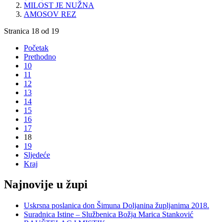
MILOST JE NUŽNA
AMOSOV REZ
Stranica 18 od 19
Početak
Prethodno
10
11
12
13
14
15
16
17
18
19
Sljedeće
Kraj
Najnovije u župi
Uskrsna poslanica don Šimuna Doljanina župljanima 2018.
Suradnica Istine – Službenica Božja Marica Stanković