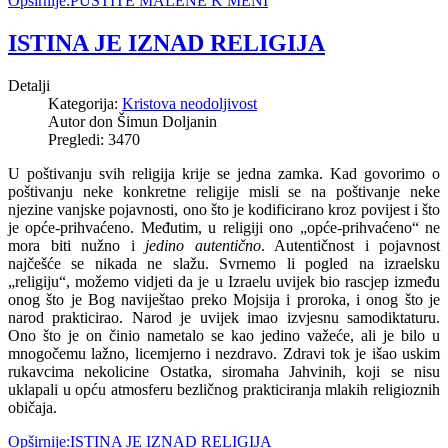
Opširnije:PUSTITE MALENE K MENI
ISTINA JE IZNAD RELIGIJA
Detalji
Kategorija:
Kristova neodoljivost
Autor don Šimun Doljanin
Pregledi: 3470
U poštivanju svih religija krije se jedna zamka. Kad govorimo o
poštivanju neke konkretne religije misli se na poštivanje neke
njezine vanjske pojavnosti, ono što je kodificirano kroz povijest i što
je opće-prihvaćeno. Međutim, u religiji ono „opće-prihvaćeno“ ne
mora biti nužno i
jedino autentično
. Autentičnost i pojavnost
najčešće se nikada ne slažu. Svrnemo li pogled na izraelsku
„religiju“, možemo vidjeti da je u Izraelu uvijek bio rascjep između
onog što je Bog naviještao preko Mojsija i proroka, i onog što je
narod prakticirao. Narod je uvijek imao izvjesnu samodiktaturu.
Ono što je on činio nametalo se kao jedino važeće, ali je bilo u
mnogočemu lažno, licemjerno i nezdravo. Zdravi tok je išao uskim
rukavcima nekolicine Ostatka, siromaha Jahvinih, koji se nisu
uklapali u opću atmosferu bezličnog prakticiranja mlakih religioznih
običaja.
Opširnije:ISTINA JE IZNAD RELIGIJA