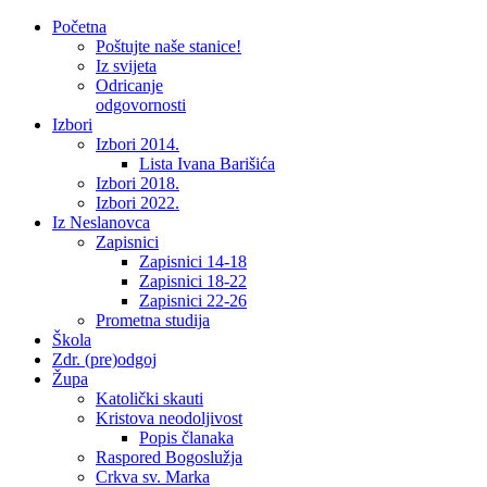
Početna
Poštujte naše stanice!
Iz svijeta
Odricanje
odgovornosti
Izbori
Izbori 2014.
Lista Ivana Barišića
Izbori 2018.
Izbori 2022.
Iz Neslanovca
Zapisnici
Zapisnici 14-18
Zapisnici 18-22
Zapisnici 22-26
Prometna studija
Škola
Zdr. (pre)odgoj
Župa
Katolički skauti
Kristova neodoljivost
Popis članaka
Raspored Bogoslužja
Crkva sv. Marka