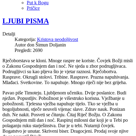
Put k Bogu
Pričice
LJUBI PISMA
Detalji
Kategorija:
Kristova neodoljivost
Autor don Šimun Doljanin
Pregledi: 2690
Rječoborstava se kloni. Mnoge raspre ne koriste. Čovjek Božji misli
o Zakonu Gospodnjem dan i noć. Ne sjeda u zbor podrugljivaca.
Podrugljivci su kao pljeva što je vjetar raznosi. Rječobortva.
Rasprave. Okrugli stolovi. Tribine. Rasprave. Prazna napuhivanja.
Mlađaci. Svetkovine. To napuhuje. Mnogo riječi nije bez grijeha.
Pavao piše Timoteju. Ljubljenom učeniku. Dvije poslanice. Budi
nježan
. Popustljiv. Pobožnost je višestruko korisna. Vježbanje u
pobožnosti. Tjelesna vježba napuhuje tijelo. Tko se vježba u
bogoljubnosti, stječe neuveli vijenac slave. Zdrav nauk. Ponizan
duh. Ne nakit. Posveti se
čitanju
. Čitaj Riječ Božju. O Zakonu
Gospodnjem mili dan i noć. Raspiruj milosni dar koji je u Tebi po
polaganju ruku starješinstva. Dar je u tebi. Nutarnji čovjek.
Bogatstvo je unutar. Skriveni biser. Dragocjeni. Prodaj svoje njive