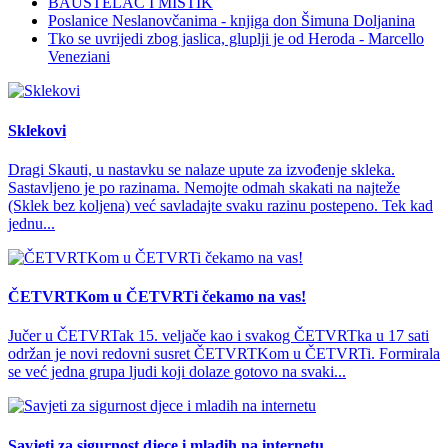
BAUŠTELAC I MISTIK
Poslanice Neslanovčanima - knjiga don Šimuna Doljanina
Tko se uvrijedi zbog jaslica, gluplji je od Heroda - Marcello
Veneziani
Sklekovi
Dragi Skauti, u nastavku se nalaze upute za izvođenje skleka.
Sastavljeno je po razinama. Nemojte odmah skakati na najteže
(Sklek bez koljena) već savladajte svaku razinu postepeno. Tek kad
jednu...
ČETVRTKom u ČETVRTi čekamo na vas!
Jučer u ČETVRTak 15. veljače kao i svakog ČETVRTka u 17 sati
održan je novi redovni susret ČETVRTKom u ČETVRTi. Formirala
se već jedna grupa ljudi koji dolaze gotovo na svaki...
Savjeti za sigurnost djece i mladih na internetu