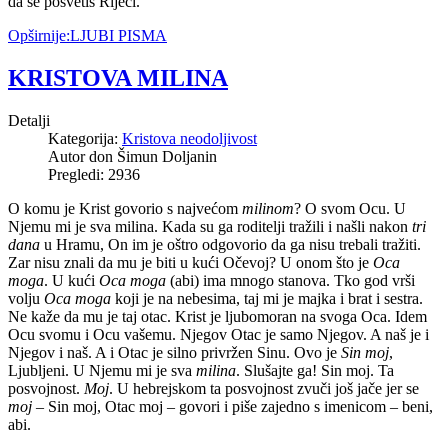
da se posvetiš Riječi.
Opširnije:LJUBI PISMA
KRISTOVA MILINA
Detalji
Kategorija:
Kristova neodoljivost
Autor don Šimun Doljanin
Pregledi: 2936
O komu je Krist govorio s najvećom
milinom
? O svom Ocu. U
Njemu mi je sva milina. Kada su ga roditelji tražili i našli nakon
tri
dana
u Hramu, On im je oštro odgovorio da ga nisu trebali tražiti.
Zar nisu znali da mu je biti u kući Očevoj? U onom što je
Oca
moga
. U kući
Oca moga
(abi) ima mnogo stanova. Tko god vrši
volju
Oca moga
koji je na nebesima, taj mi je majka i brat i sestra.
Ne kaže da mu je taj otac. Krist je ljubomoran na svoga Oca. Idem
Ocu svomu i Ocu vašemu. Njegov Otac je samo Njegov. A naš je i
Njegov i naš. A i Otac je silno privržen Sinu. Ovo je
Sin moj
,
Ljubljeni. U Njemu mi je sva
milina
. Slušajte ga! Sin moj. Ta
posvojnost.
Moj
. U hebrejskom ta posvojnost zvuči još jače jer se
moj
–
Sin moj, Otac moj – govori i piše zajedno s imenicom – beni,
abi.