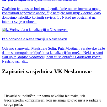
Značajno je porastao broj maloljetnika koje putem interneta mogu
kontaktirati nepoznate osobe, čije namjere nisu uvijek dobre. Zato
donosimo nekoliko korisnih savjeta: 1 . Nikad ne postavljaj na
internet svoje osobne...
Iz Vodovoda o kanalizaciji u Neslanovcu
Odavno stanovnici Magistrale Solin, Puta Mostina i Sarajevske traže
da im se omogući priključak na kanalizacijsku mrežu. Neki su sami
slali upite, dopise Vodovodu, neki su se obraćali Gradskom kotaru
Neslanovac, ali...
Zapisnici sa sjednica VK Neslanovac
Hrvatski su političari, uz samo nekoliko iznimaka, tek
trećerazredni komprimiseri, koji ne znaju gotovo ništa o sadržaju
svoga posla.