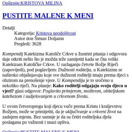
Opširnije:KRISTOVA MILINA
PUSTITE MALENE K MENI
Detalji
Kategorija:
Kristova neodoljivost
Autor don Šimun Doljanin
Pregledi: 3628
Kompendij
Katekizma Katoliče Crkve u žustrini pitanja i odgovora
daje otkriti nešto što je možda teže zamijetiti kada se čita veliki
Katekizam Katoličke Crkve. U razlaganju četvrte Božje Riječi
(zapovijedi), pod poglavljem:
Dužnosti roditelja
, u Katekizmu se
naširoko objašnjavaju koje sve dužnosti roditelji imaju prema djeci s
obzirom na prenošenje vjere. U
Kompendiju
je to sročeno u
nekoliko riječi. Na pitanje:
Kako roditelji odgajaju svoju djecu u
vjeri?
glasi odgovor:
Poglavito primjerom, molitvom, obiteljskom
katehezom i sudjelovanjem u crkvenom životu.
U ovom četveropregu koji djecu vuče prema Kristu i kraljevstvu
Božjem, može se primijetiti, da je
uključivanje u crkveni život
na
zadnjem mjestu. Bez sumnje je da su četiri roditeljska djela
poslagana po važnosti i snazi upliva.