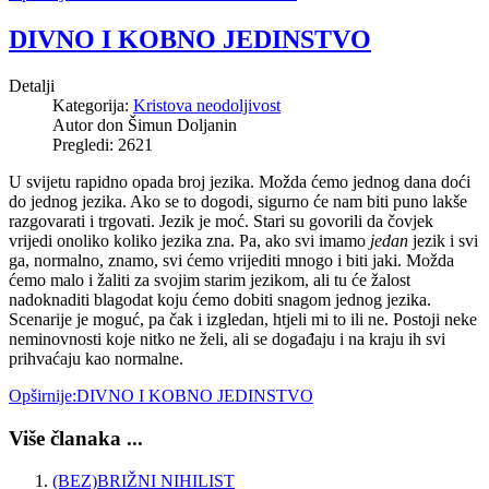
DIVNO I KOBNO JEDINSTVO
Detalji
Kategorija:
Kristova neodoljivost
Autor don Šimun Doljanin
Pregledi: 2621
U svijetu rapidno opada broj jezika. Možda ćemo jednog dana doći
do jednog jezika. Ako se to dogodi, sigurno će nam biti puno lakše
razgovarati i trgovati. Jezik je moć. Stari su govorili da čovjek
vrijedi onoliko koliko jezika zna. Pa, ako svi imamo
jedan
jezik i svi
ga, normalno, znamo, svi ćemo vrijediti mnogo i biti jaki. Možda
ćemo malo i žaliti za svojim starim jezikom, ali tu će žalost
nadoknaditi blagodat koju ćemo dobiti snagom jednog jezika.
Scenarije je moguć, pa čak i izgledan, htjeli mi to ili ne. Postoji neke
neminovnosti koje nitko ne želi, ali se događaju i na kraju ih svi
prihvaćaju kao normalne.
Opširnije:DIVNO I KOBNO JEDINSTVO
Više članaka ...
(BEZ)BRIŽNI NIHILIST