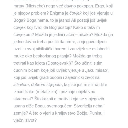
mrtav (Nietsche) nego već davno pokopan. Ergo, koji
je njegov problem? Enigma je
čovjek
koji još vjeruje u
Boga? Boga nema, to je jasno! Ali postoji još uvijek
čovjek koji tvrdi da Bog postoji? Kako s takvim
čovjekom? Možda je jedini način – nikako? Možda ga
jednostavno treba pustiti da umre, a njegovu djecu
uzeti u svoj nihilistički harem i zauvijek se osloboditi
muke oko beskorisnog pitanja? Možda ga treba
tretirati kao idiota (Dostojevski)? Što učiniti s tim
čudnim bićem koje još uvijek vjeruje u „jaku misao“,
koji još uvijek gradi osobni i zajednički život na
istinitom, dobrom i lijepom
, koji se još mislima diže
iznad fizike (metafizika) i priznaje objektivnu
stvarnost? Što kazati o molitvi koja se s njegovih
usana diže Bogu, svemogućem Stvoritelju neba i
zemlje? A što o vjeri u kraljevstvo Božje, Puninu i
vječni život?