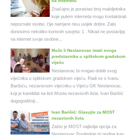
na internetu
Značajno je porastao broj maloljetnika
koje putem interneta mogu kontaktirati
nepoznate osobe, čije namjere nisu uvijek dobre. Zato
donosimo nekoliko korisnih savjeta: 1 . Nikad ne postavljaj
na internet svoje osobne...
Može li Neslanovac imati svoga
predstavnika u splitskom gradskom
vijeću
Neslanovac bi mogao dobiti svog
vijećnika u splitskom gradskom vijeću. Radi se o Ivanu
Barišiću, nezavisnom vijećniku u Vijeću GK Neslanovac,
koji je kandidat na listi Mosta nezavisnih lista. Ivan Barišić
dugogodišnji...
Ivan Barišić: Glasujte za MOST
nezavisnih lista
Zašto je MOST najbolja opcija za
Neslanovac Posljednje tri godine kao