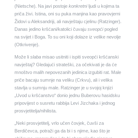
(Nietsche). Na javi postoje
konkretni
ljudi u kojima ta
priča živi. Istina, oni su puka manjina kao pravovjerni
Židovi u Aleksandriji, ali navještaju cjelinu (Ratzinger).
Danas jedino kršćani/katolici čuvaju
sveopći
pogled
na svijet i Boga. To su oni koji dolaze iz velike nevolje
(Otkrivenje).
Može li
slaba
misao usitniti i ispiti sveopći kršćanski
navještaj? Gledajući strateški, za očekivati je da će
mnoštvo malih nepovezanih jedinica izgubiti rat. Male
priče bacaju sumnje na veliku (Crkvu), ali i velika
stavlja u sumnju male. Ratzinger je u svojoj knjizi
„Uvod u kršćanstvo“ donio jednu Buberovu hasidsku
pripovijest o susretu rabbija Levi Jizchaka i jednog
prosvjetitelja/nihilista.
„Neki prosvjetitelj, vrlo učen čovjek, čuvši za
Berdičevca, potraži ga da bi i s njime, kao što je