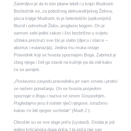
Zanimljivo je da to isto pitane lebdi i u knjizi Mudrosti.
Bezbožnik se, za pobožnog aleksandrijskog Židova,
pisca knjige Mudrosti, to je helenistički (epikurejski)
filozof i odmetnuti Židov, proglasio bogom. On je
samom sebi jedini zakon i živi bezbrižno u svijetu
užitaka prezirući sve što je slabo (djecu i starce –
abortus i eutanazija). Jedina mu muka ostaje
Pravednik koji se hvasta spoznajom Boga. Zabrinut je
zbog njega i želi ga staviti na kušnje pa da vidi kako
će se ponijeti.
„Postavimo zasjedu pravedniku jer nam smeta i protivi
se našem ponašanju. On se hvasta posjedom
spoznaje o Bogu i naziva se sinom Gospodnjim.
Pogledajmo jesu li istinite riječi njegove, istražimo
kakav će biti njegov svršetak“ (Mudr 2 ).
Obrušile su se sve
duge priče
(Lyotard). Ostala je još
jedino kršćanska duga priča. I ta priča nije san