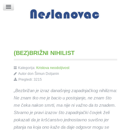
Raspored Bogoslužja
Crkva sv. Marka
Put k Bogu
Pričice
(BEZ)BRIŽNI NIHILIST
Kategorija:
Kristova neodoljivost
Autor
don Šimun Doljanin
Pregledi: 3215
„Bezbrižan je izraz današnjeg zapadnjačkog nihilizma:
Ne znam tko me je bacio u postojanje, ne znam što
me čeka nakon smrti, ma nije ni važno da to znadem.
Stvarno je pravi izazov što zapadnjački čovjek želi
pokazati da je kršćanstvo jednostavno suvišno jer
pitanja na koja ono kaže da daje odgovor mogu se