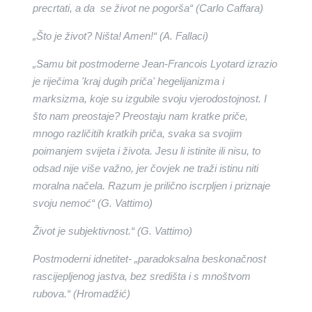
precrtati, a da se život ne pogorša“ (Carlo Caffara)
„Što je život? Ništa! Amen!“ (A. Fallaci)
„Samu bit postmoderne Jean-Francois Lyotard izrazio
je riječima 'kraj dugih priča' hegelijanizma i
marksizma, koje su izgubile svoju vjerodostojnost. I
što nam preostaje? Preostaju nam kratke priče,
mnogo različitih kratkih priča, svaka sa svojim
poimanjem svijeta i života. Jesu li istinite ili nisu, to
odsad nije više važno, jer čovjek ne traži istinu niti
moralna načela. Razum je prilično iscrpljen i priznaje
svoju nemoć“ (G. Vattimo)
Život je subjektivnost.“ (G. Vattimo)
Postmoderni idnetitet- „paradoksalna beskonačnost
rascijepljenog jastva, bez središta i s mnoštvom
rubova.“ (Hromadžić)