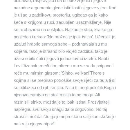
običavao, raspravljao i da bi obezvrijedio njegove
nazadne argumente glede istinitosti njegove vjere. Kad
je ušao u zaddikovu prostoriju, ugledao ga je kako
šeće s knjigom u ruci, zadubljen u razmišljanje. Nije
se ni obazirao na došljaka. Najzad je stao, kratko ga
pogledao i rekao: 'No možda je ipak istina'. Učenjak je
uzalud hrabrio samoga sebe – podrhtavala su mu
koljena, tako je strašno bilo vidjeti zaddika, tako je
užasno bilo čuti njegovu jednostavnu izreku. Rabbi
Levi Jizchak, međutim, okrenu mu se sada potpuno i
reče mu mirnim glasom: 'Sinko, velikani Thore s
kojima si se prepirao potrošiše svoje riječi za te, a ti si
se odilazeći od njih smijao. Nisu ti mogli položiti Boga i
njegovo carstvo na stol, a ni ja to ne mogu. Ali
razmisli, sinko, možda je to ipak istina! Prosvjetitelj
napregnu svu svoju snagu da bi odgovorio. No taj
strašni 'možda' što ga je neprestano salijetao skršio je
na kraju njegov otpor“