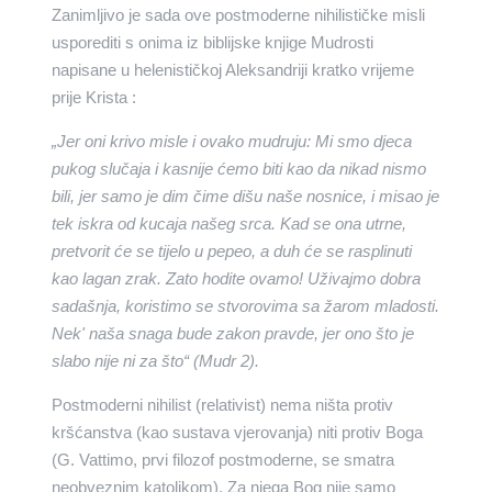
Zanimljivo je sada ove postmoderne nihilističke misli
usporediti s onima iz biblijske knjige Mudrosti
napisane u helenističkoj Aleksandriji kratko vrijeme
prije Krista :
„Jer oni krivo misle i ovako mudruju: Mi smo djeca
pukog slučaja i kasnije ćemo biti kao da nikad nismo
bili, jer samo je dim čime dišu naše nosnice, i misao je
tek iskra od kucaja našeg srca. Kad se ona utrne,
pretvorit će se tijelo u pepeo, a duh će se rasplinuti
kao lagan zrak. Zato hodite ovamo! Uživajmo dobra
sadašnja, koristimo se stvorovima sa žarom mladosti.
Nek' naša snaga bude zakon pravde, jer ono što je
slabo nije ni za što“ (Mudr 2).
Postmoderni nihilist (relativist) nema ništa protiv
kršćanstva (kao sustava vjerovanja) niti protiv Boga
(G. Vattimo, prvi filozof postmoderne, se smatra
neobveznim katolikom). Za njega Bog nije samo