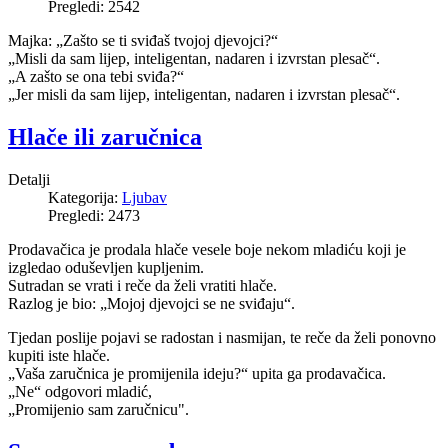
Pregledi: 2542
Majka: „Zašto se ti sviđaš tvojoj djevojci?“
„Misli da sam lijep, inteligentan, nadaren i izvrstan plesač“.
„A zašto se ona tebi sviđa?“
„Jer misli da sam lijep, inteligentan, nadaren i izvrstan plesač“.
Hlače ili zaručnica
Detalji
Kategorija:
Ljubav
Pregledi: 2473
Prodavačica je prodala hlače vesele boje nekom mladiću koji je
izgledao oduševljen kupljenim.
Sutradan se vrati i reče da želi vratiti hlače.
Razlog je bio: „Mojoj djevojci se ne sviđaju“.
Tjedan poslije pojavi se radostan i nasmijan, te reče da želi ponovno
kupiti iste hlače.
„Vaša zaručnica je promijenila ideju?“ upita ga prodavačica.
„Ne“ odgovori mladić,
„Promijenio sam zaručnicu".