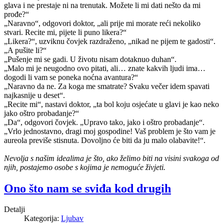
glava i ne prestaje ni na trenutak. Možete li mi dati nešto da mi
prođe?“
„Naravno“, odgovori doktor, „ali prije mi morate reći nekoliko
stvari. Recite mi, pijete li puno likera?“
„Likera?“, uzviknu čovjek razdraženo, „nikad ne pijem te gadosti“.
„A pušite li?“
„Pušenje mi se gadi. U životu nisam dotaknuo duhan“.
„Malo mi je neugodno ovo pitati, ali… znate kakvih ljudi ima…
dogodi li vam se poneka noćna avantura?“
„Naravno da ne. Za koga me smatrate? Svaku večer idem spavati
najkasnije u deset“.
„Recite mi“, nastavi doktor, „ta bol koju osjećate u glavi je kao neko
jako oštro probadanje?“
„Da“, odgovori čovjek. „Upravo tako, jako i oštro probadanje“.
„Vrlo jednostavno, dragi moj gospodine! Vaš problem je što vam je
aureola previše stisnuta. Dovoljno će biti da ju malo olabavite!“.
Nevolja s našim idealima je što, ako želimo biti na visini svakoga od
njih, postajemo osobe s kojima je nemoguće živjeti.
Ono što nam se sviđa kod drugih
Detalji
Kategorija:
Ljubav