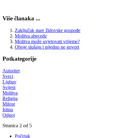
Više članaka ...
Zaključak stare židovske gospođe
Molitva abecede
Molitva može uvjetovati vrijeme?
Oboje slušaju i nijedno ne govori
Potkategorije
Autoritet
Sveci
Ljubav
Svijest
Molitva
Religija
Milost
Istina
Odgoj
Stranica 2 od 5
Početak