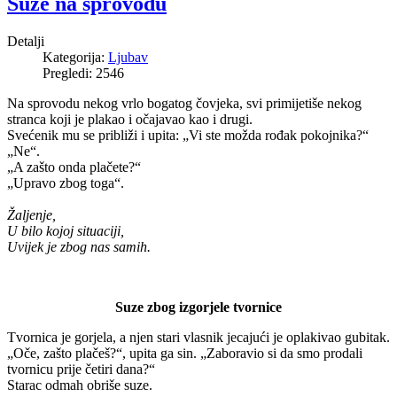
Suze na sprovodu
Detalji
Kategorija:
Ljubav
Pregledi: 2546
Na sprovodu nekog vrlo bogatog čovjeka, svi primijetiše nekog
stranca koji je plakao i očajavao kao i drugi.
Svećenik mu se približi i upita: „Vi ste možda rođak pokojnika?“
„Ne“.
„A zašto onda plačete?“
„Upravo zbog toga“.
Žaljenje,
U bilo kojoj situaciji,
Uvijek je zbog nas samih.
Suze zbog izgorjele tvornice
Tvornica je gorjela, a njen stari vlasnik jecajući je oplakivao gubitak.
„Oče, zašto plačeš?“, upita ga sin. „Zaboravio si da smo prodali
tvornicu prije četiri dana?“
Starac odmah obriše suze.