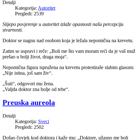
Detalji
Kategorija:
Autoritet
Pregledi: 2539
Slijepo povjerenje u autoritet izlaže opasnosti našu percepciju
stvarnosti.
Doktor se nagnu nad osobom koja je ležala nepomična na krevetu.
Zatim se uspravi i reče: „Boli me što vam moram reći da je vaš muž
prešao u bolji život, draga moja“.
Nepomična figura ispružena na krevetu protestiraše slabim glasom:
„Nije istina, još sam živ“.
„Šuti“, odgovori mu žena.
„Valjda doktor zna bolje od tebe“.
Preuska aureola
Detalji
Kategorija:
Sveci
Pregledi: 2502
Došao čovjek kod doktora i kaže mu: „Doktore, užasno me boli