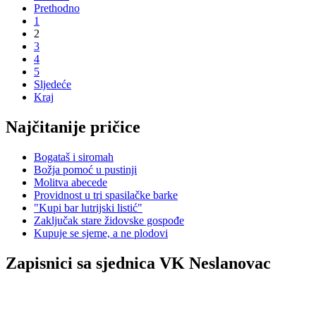
Prethodno
1
2
3
4
5
Sljedeće
Kraj
Najčitanije pričice
Bogataš i siromah
Božja pomoć u pustinji
Molitva abecede
Providnost u tri spasilačke barke
"Kupi bar lutrijski listić"
Zaključak stare židovske gospođe
Kupuje se sjeme, a ne plodovi
Zapisnici sa sjednica VK Neslanovac