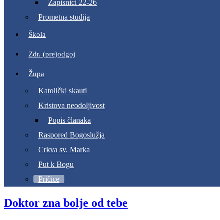
Zapisnici 22-26
Prometna studija
Škola
Zdr. (pre)odgoj
Župa
Katolički skauti
Kristova neodoljivost
Popis članaka
Raspored Bogoslužja
Crkva sv. Marka
Put k Bogu
Pričice
Doktor zna bolje od tebe