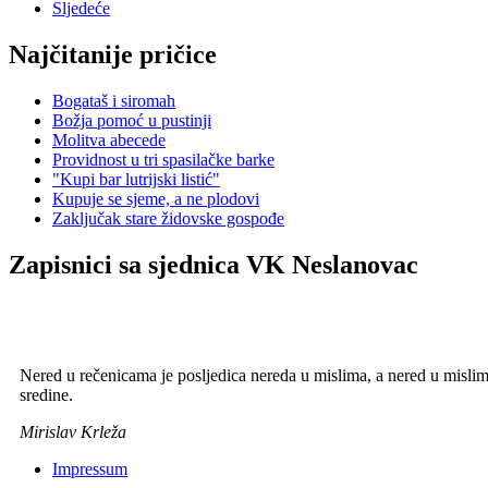
Sljedeće
Najčitanije pričice
Bogataš i siromah
Božja pomoć u pustinji
Molitva abecede
Providnost u tri spasilačke barke
"Kupi bar lutrijski listić"
Kupuje se sjeme, a ne plodovi
Zaključak stare židovske gospođe
Zapisnici sa sjednica VK Neslanovac
Nered u rečenicama je posljedica nereda u mislima, a nered u mislima 
sredine.
Mirislav Krleža
Impressum