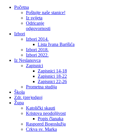
Početna
Poštujte naše stanice!
Iz svijeta
Odricanje
odgovornosti
Izbori
Izbori 2014.
Lista Ivana Barišića
Izbori 2018.
Izbori 2022.
Iz Neslanovca
Zapisnici
Zapisnici 14-18
Zapisnici 18-22
Zapisnici 22-26
Prometna studija
Škola
Zdr. (pre)odgoj
Župa
Katolički skauti
Kristova neodoljivost
Popis članaka
Raspored Bogoslužja
Crkva sv. Marka