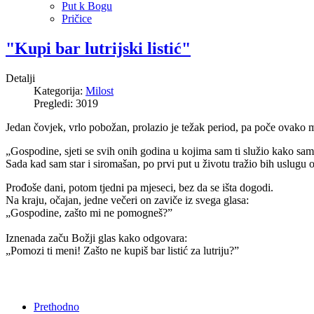
Put k Bogu
Pričice
"Kupi bar lutrijski listić"
Detalji
Kategorija:
Milost
Pregledi: 3019
Jedan čovjek, vrlo pobožan, prolazio je težak period, pa poče ovako m
„Gospodine, sjeti se svih onih godina u kojima sam ti služio kako sa
Sada kad sam star i siromašan, po prvi put u životu tražio bih uslugu o
Prođoše dani, potom tjedni pa mjeseci, bez da se išta dogodi.
Na kraju, očajan, jedne večeri on zaviče iz svega glasa:
„Gospodine, zašto mi ne pomogneš?”
Iznenada začu Božji glas kako odgovara:
„Pomozi ti meni! Zašto ne kupiš bar listić za lutriju?”
Prethodno