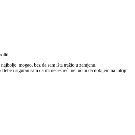
oliti:
m najbolje mogao, bez da sam išta tražio u zamjenu.
d tebe i siguran sam da mi nećeš reći ne: učini da dobijem na lutriji”.