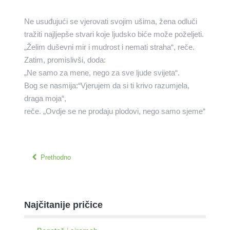
Ne usuđujući se vjerovati svojim ušima, žena odluči
tražiti najljepše stvari koje ljudsko biće može poželjeti.
„Želim duševni mir i mudrost i nemati straha“, reče.
Zatim, promislivši, doda:
„Ne samo za mene, nego za sve ljude svijeta“.
Bog se nasmija:“Vjerujem da si ti krivo razumjela,
draga moja“,
reče. „Ovdje se ne prodaju plodovi, nego samo sjeme“
Prethodno
Najčitanije pričice