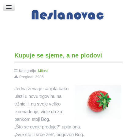
Raspored Bogoslužja
Crkva sv. Marka
Put k Bogu
Pričice
Kupuje se sjeme, a ne plodovi
Kategorija:
Milost
Pregledi: 2985
Jedna žena je sanjala kako
ulazi u novu trgovinu na
tržnici i, na svoje veliko
iznenađenje, vidje da za
bankom stoji Bog.
„Što se ovdje prodaje?“ upita ona.
„Sve što ti srce želi“, odgovori Bog.