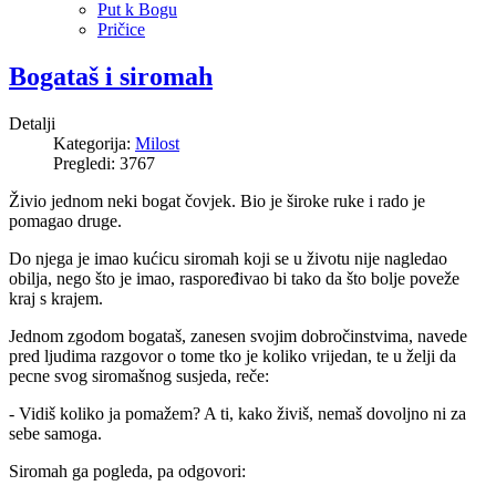
Put k Bogu
Pričice
Bogataš i siromah
Detalji
Kategorija:
Milost
Pregledi: 3767
Živio jednom neki bogat čovjek. Bio je široke ruke i rado je
pomagao druge.
Do njega je imao kućicu siromah koji se u životu nije nagledao
obilja, nego što je imao, raspoređivao bi tako da što bolje poveže
kraj s krajem.
Jednom zgodom bogataš, zanesen svojim dobročinstvima, navede
pred ljudima razgovor o tome tko je koliko vrijedan, te u želji da
pecne svog siromašnog susjeda, reče:
- Vidiš koliko ja pomažem? A ti, kako živiš, nemaš dovoljno ni za
sebe samoga.
Siromah ga pogleda, pa odgovori: