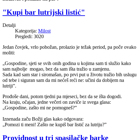
"Kupi bar lutrijski listić"
Detalji
Kategorija:
Milost
Pregledi: 3020
Jedan čovjek, vrlo pobožan, prolazio je težak period, pa poče ovako
moliti:
„Gospodine, sjeti se svih onih godina u kojima sam ti služio kako
sam najbolje mogao, bez da sam išta tražio u zamjenu.
Sada kad sam star i siromašan, po prvi put u životu tražio bih uslugu
od tebe i siguran sam da mi nećeš reći ne: učini da dobijem na
lutriji”.
Prođoše dani, potom tjedni pa mjeseci, bez da se išta dogodi.
Na kraju, očajan, jedne večeri on zaviče iz svega glasa:
„Gospodine, zašto mi ne pomogneš?”
Iznenada začu Božji glas kako odgovara:
„Pomozi ti meni! Zašto ne kupiš bar listić za lutriju?”
Providnost u tri spasilačke barke