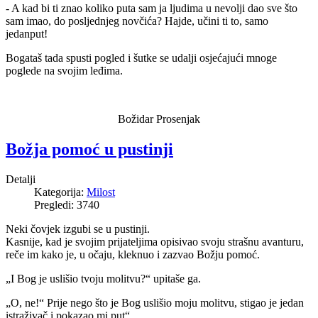
- A kad bi ti znao koliko puta sam ja ljudima u nevolji dao sve što
sam imao, do posljednjeg novčića? Hajde, učini ti to, samo
jedanput!
Bogataš tada spusti pogled i šutke se udalji osjećajući mnoge
poglede na svojim leđima.
Božidar Prosenjak
Božja pomoć u pustinji
Detalji
Kategorija:
Milost
Pregledi: 3740
Neki čovjek izgubi se u pustinji.
Kasnije, kad je svojim prijateljima opisivao svoju strašnu avanturu,
reče im kako je, u očaju, kleknuo i zazvao Božju pomoć.
„I Bog je uslišio tvoju molitvu?“ upitaše ga.
„O, ne!“ Prije nego što je Bog uslišio moju molitvu, stigao je jedan
istraživač i pokazao mi put“.