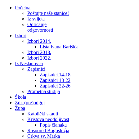
Početna
Poštujte naše stanice!
Iz svijeta
Odricanje
odgovornosti
Izbori
Izbori 2014.
Lista Ivana Barišića
Izbori 2018.
Izbori 2022.
Iz Neslanovca
Zapisnici
Zapisnici 14-18
Zapisnici 18-22
Zapisnici 22-26
Prometna studija
Škola
Zdr. (pre)odgoj
Župa
Katolički skauti
Kristova neodoljivost
Popis članaka
Raspored Bogoslužja
Crkva sv. Marka