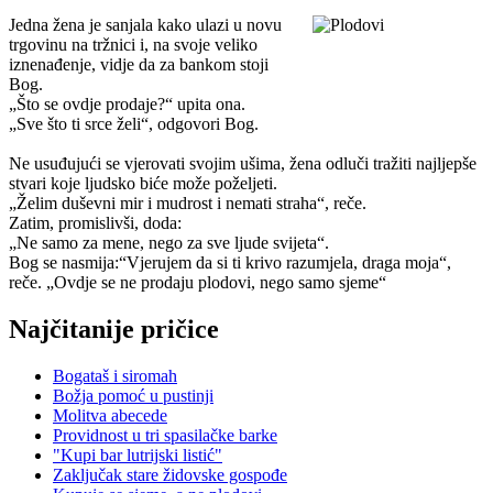
Jedna žena je sanjala kako ulazi u novu
trgovinu na tržnici i, na svoje veliko
iznenađenje, vidje da za bankom stoji
Bog.
„Što se ovdje prodaje?“ upita ona.
„Sve što ti srce želi“, odgovori Bog.
Ne usuđujući se vjerovati svojim ušima, žena odluči tražiti najljepše
stvari koje ljudsko biće može poželjeti.
„Želim duševni mir i mudrost i nemati straha“, reče.
Zatim, promislivši, doda:
„Ne samo za mene, nego za sve ljude svijeta“.
Bog se nasmija:“Vjerujem da si ti krivo razumjela, draga moja“,
reče. „Ovdje se ne prodaju plodovi, nego samo sjeme“
Najčitanije pričice
Bogataš i siromah
Božja pomoć u pustinji
Molitva abecede
Providnost u tri spasilačke barke
"Kupi bar lutrijski listić"
Zaključak stare židovske gospođe