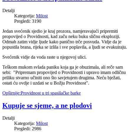
Detalji
Kategorija:
Milost
Pregledi: 3190
Jedan svećenik sjedio je kraj prozora, namjeravajući pripremiti
propovijed o Providnosti, kad začu neku buku sličnu eksploziji.
Odmah zatim vidje ljude kako panično trče posvuda. Vidje da je
popustila brana, rijeka se izlila i sve poplavila, a ljudi se evakuiraju.
Svećenik vidje da voda raste u njegovoj ulici.
Teškom mukom svlada paniku koja ga je obuzimala, ali reče sam
sebi: "Pripremam propovijed o Providnosti i upravo imam odličnu
priliku stvarno učiniti ono što savjetujem drugima. Neću bježati,
ostati ću ovdje i uzdati se u Božju Providnost".
Opširnije:Providnost u tri spasilačke barke
Kupuje se sjeme, a ne plodovi
Detalji
Kategorija:
Milost
Pregledi: 2986