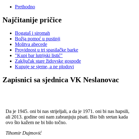
Prethodno
Najčitanije pričice
Bogataš i siromah
Božja pomoć u pustinji
Molitva abecede
Providnost u tri spasilačke barke
"Kupi bar lutrijski listić"
Zaključak stare židovske gospođe
Kupuje se sjeme, a ne plodovi
Zapisnici sa sjednica VK Neslanovac
Da je 1945. oni bi nas strijeljali, a da je 1971. oni bi nas hapsili,
ali 2013. godine oni nam zabranjuju pisati. Bio bih sretan kada
ovo što kažem ne bi bilo točno.
Tihomir Dujmović