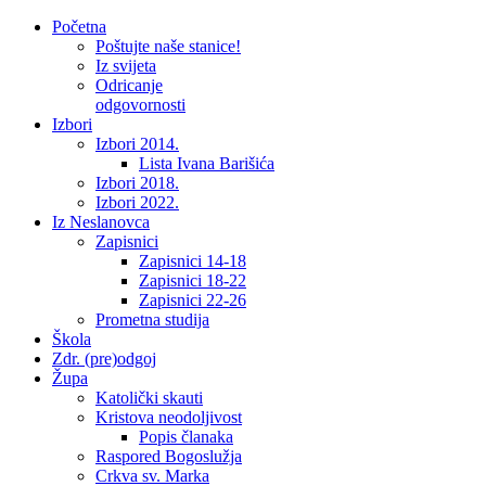
Početna
Poštujte naše stanice!
Iz svijeta
Odricanje
odgovornosti
Izbori
Izbori 2014.
Lista Ivana Barišića
Izbori 2018.
Izbori 2022.
Iz Neslanovca
Zapisnici
Zapisnici 14-18
Zapisnici 18-22
Zapisnici 22-26
Prometna studija
Škola
Zdr. (pre)odgoj
Župa
Katolički skauti
Kristova neodoljivost
Popis članaka
Raspored Bogoslužja
Crkva sv. Marka