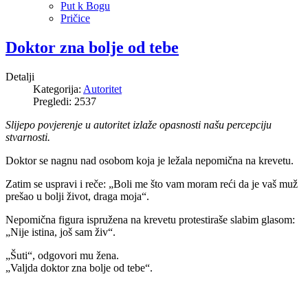
Put k Bogu
Pričice
Doktor zna bolje od tebe
Detalji
Kategorija:
Autoritet
Pregledi: 2537
Slijepo povjerenje u autoritet izlaže opasnosti našu percepciju
stvarnosti.
Doktor se nagnu nad osobom koja je ležala nepomična na krevetu.
Zatim se uspravi i reče: „Boli me što vam moram reći da je vaš muž
prešao u bolji život, draga moja“.
Nepomična figura ispružena na krevetu protestiraše slabim glasom:
„Nije istina, još sam živ“.
„Šuti“, odgovori mu žena.
„Valjda doktor zna bolje od tebe“.