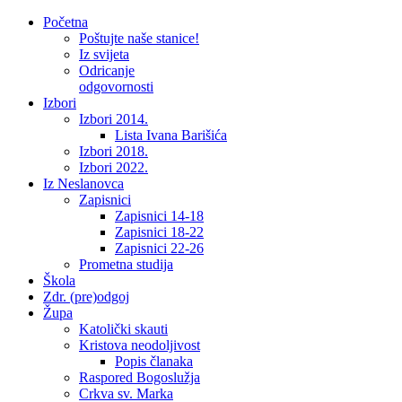
Početna
Poštujte naše stanice!
Iz svijeta
Odricanje
odgovornosti
Izbori
Izbori 2014.
Lista Ivana Barišića
Izbori 2018.
Izbori 2022.
Iz Neslanovca
Zapisnici
Zapisnici 14-18
Zapisnici 18-22
Zapisnici 22-26
Prometna studija
Škola
Zdr. (pre)odgoj
Župa
Katolički skauti
Kristova neodoljivost
Popis članaka
Raspored Bogoslužja
Crkva sv. Marka