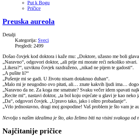
Put k Bogu
Pričice
Preuska aureola
Detalji
Kategorija:
Sveci
Pregledi: 2499
Došao čovjek kod doktora i kaže mu: „Doktore, užasno me boli glava i 
„Naravno“, odgovori doktor, „ali prije mi morate reći nekoliko stvari. 
„Likera?“, uzviknu čovjek razdraženo, „nikad ne pijem te gadosti“.
„A pušite li?“
„Pušenje mi se gadi. U životu nisam dotaknuo duhan“.
„Malo mi je neugodno ovo pitati, ali… znate kakvih ljudi ima… dogo
„Naravno da ne. Za koga me smatrate? Svaku večer idem spavati najka
„Recite mi“, nastavi doktor, „ta bol koju osjećate u glavi je kao neko
„Da“, odgovori čovjek. „Upravo tako, jako i oštro probadanje“.
„Vrlo jednostavno, dragi moj gospodine! Vaš problem je što vam je aur
Nevolja s našim idealima je što, ako želimo biti na visini svakoga od 
Najčitanije pričice