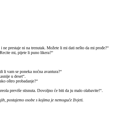
ne prestaje ni na trenutak. Možete li mi dati nešto da mi prođe?“
Recite mi, pijete li puno likera?“
di li vam se poneka noćna avantura?“
snije u deset“.
 jako oštro probadanje?“
eola previše stisnuta. Dovoljno će biti da ju malo olabavite!“.
njih, postajemo osobe s kojima je nemoguće živjeti.