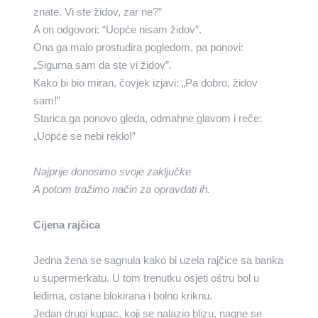
znate. Vi ste židov, zar ne?”
A on odgovori: “Uopće nisam židov”.
Ona ga malo prostudira pogledom, pa ponovi:
„Sigurna sam da ste vi židov”.
Kako bi bio miran, čovjek izjavi: „Pa dobro, židov
sam!”
Starica ga ponovo gleda, odmahne glavom i reče:
„Uopće se nebi reklo!”
Najprije donosimo svoje zaključke
A potom tražimo način za opravdati ih.
Cijena rajčica
Jedna žena se sagnula kako bi uzela rajčice sa banka
u supermerkatu. U tom trenutku osjeti oštru bol u
leđima, ostane blokirana i bolno kriknu.
Jedan drugi kupac, koji se nalazio blizu, nagne se