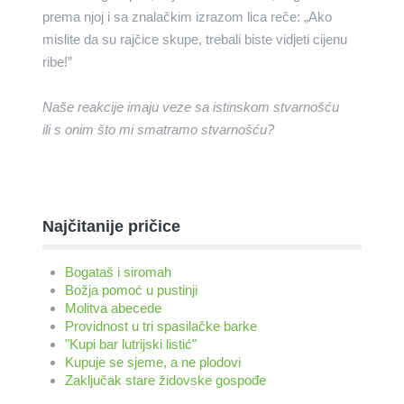
prema njoj i sa znalačkim izrazom lica reče: „Ako
mislite da su rajčice skupe, trebali biste vidjeti cijenu
ribe!”
Naše reakcije imaju veze sa istinskom stvarnošću
ili s onim što mi smatramo stvarnošću?
Najčitanije pričice
Bogataš i siromah
Božja pomoć u pustinji
Molitva abecede
Providnost u tri spasilačke barke
"Kupi bar lutrijski listić"
Kupuje se sjeme, a ne plodovi
Zaključak stare židovske gospođe