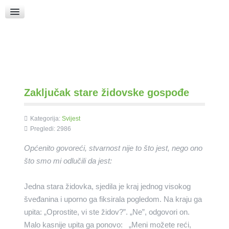
Raspored Bogoslužja
Crkva sv. Marka
Put k Bogu
Pričice
Zaključak stare židovske gospođe
Kategorija:
Svijest
Pregledi: 2986
Općenito govoreći, stvarnost nije to što jest, nego ono
što smo mi odlučili da jest:
Jedna stara židovka, sjedila je kraj jednog visokog
šveđanina i uporno ga fiksirala pogledom. Na kraju ga
upita: „Oprostite, vi ste židov?”. „Ne”, odgovori on.
Malo kasnije upita ga ponovo: „Meni možete reći,