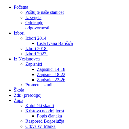
Početna
Poštujte naše stanice!
Iz svijeta
Odricanje
odgovornosti
Izbori
Izbori 2014.
Lista Ivana Barišića
Izbori 2018.
Izbori 2022.
Iz Neslanovca
Zapisnici
Zapisnici 14-18
Zapisnici 18-22
Zapisnici 22-26
Prometna studija
Škola
Zdr. (pre)odgoj
Župa
Katolički skauti
Kristova neodoljivost
Popis članaka
Raspored Bogoslužja
Crkva sv. Marka