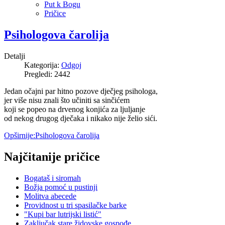
Put k Bogu
Pričice
Psihologova čarolija
Detalji
Kategorija:
Odgoj
Pregledi: 2442
Jedan očajni par hitno pozove dječjeg psihologa,
jer više nisu znali što učiniti sa sinčićem
koji se popeo na drvenog konjića za ljuljanje
od nekog drugog dječaka i nikako nije želio sići.
Opširnije:Psihologova čarolija
Najčitanije pričice
Bogataš i siromah
Božja pomoć u pustinji
Molitva abecede
Providnost u tri spasilačke barke
"Kupi bar lutrijski listić"
Zaključak stare židovske gospođe