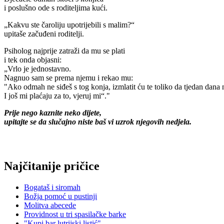
i poslušno ode s roditeljima kući.
„Kakvu ste čaroliju upotrijebili s malim?“
upitaše začuđeni roditelji.
Psiholog najprije zatraži da mu se plati
i tek onda objasni:
„Vrlo je jednostavno.
Nagnuo sam se prema njemu i rekao mu:
"Ako odmah ne siđeš s tog konja, izmlatit ću te toliko da tjedan dana n
I još mi plaćaju za to, vjeruj mi“."
Prije nego kaznite neko dijete,
upitajte se da slučajno niste baš vi uzrok njegovih nedjela.
Najčitanije pričice
Bogataš i siromah
Božja pomoć u pustinji
Molitva abecede
Providnost u tri spasilačke barke
"Kupi bar lutrijski listić"