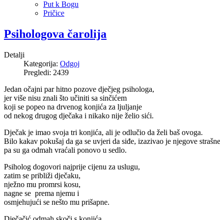
Put k Bogu
Pričice
Psihologova čarolija
Detalji
Kategorija:
Odgoj
Pregledi: 2439
Jedan očajni par hitno pozove dječjeg psihologa,
jer više nisu znali što učiniti sa sinčićem
koji se popeo na drvenog konjića za ljuljanje
od nekog drugog dječaka i nikako nije želio sići.
Dječak je imao svoja tri konjića, ali je odlučio da želi baš ovoga.
Bilo kakav pokušaj da ga se uvjeri da siđe, izazivao je njegove strašne
pa su ga odmah vraćali ponovo u sedlo.
Psiholog dogovori najprije cijenu za uslugu,
zatim se približi dječaku,
nježno mu promrsi kosu,
nagne se prema njemu i
osmjehujući se nešto mu prišapne.
Dječačić odmah skoči s konjića