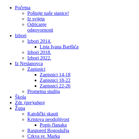
Početna
Poštujte naše stanice!
Iz svijeta
Odricanje
odgovornosti
Izbori
Izbori 2014.
Lista Ivana Barišića
Izbori 2018.
Izbori 2022.
Iz Neslanovca
Zapisnici
Zapisnici 14-18
Zapisnici 18-22
Zapisnici 22-26
Prometna studija
Škola
Zdr. (pre)odgoj
Župa
Katolički skauti
Kristova neodoljivost
Popis članaka
Raspored Bogoslužja
Crkva sv. Marka