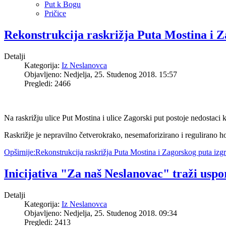
Put k Bogu
Pričice
Rekonstrukcija raskrižja Puta Mostina i 
Detalji
Kategorija:
Iz Neslanovca
Objavljeno: Nedjelja, 25. Studenog 2018. 15:57
Pregledi: 2466
Na raskrižju ulice Put Mostina i ulice Zagorski put postoje nedostaci 
Raskrižje je nepravilno četverokrako, nesemaforizirano i regulirano 
Opširnije:Rekonstrukcija raskrižja Puta Mostina i Zagorskog puta iz
Inicijativa "Za naš Neslanovac" traži us
Detalji
Kategorija:
Iz Neslanovca
Objavljeno: Nedjelja, 25. Studenog 2018. 09:34
Pregledi: 2413