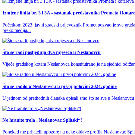
Izmjene linija br. 3 i 3A - sastanak predstavnika Prometa i kotar
Početkom 2023. javni gradski prijevoznik Promet pozvao je sve građane
preko medija...
Što se radi posljednja dva mjeseca u Neslanovcu
Vijeće gradskog kotara Neslanovca konstituirano je na sjednici održa
Što se radilo u Neslanovcu u prvoj polovini 2024. godine
U jednom od prethodnih članaka opisali smo što se sve u Neslanovcu 
Ne hranite trola „Neslanovac Splitski“!
Ponekad me prijatelji upozore na neke objave profila Neslanovac Split