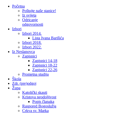
Početna
Poštujte naše stanice!
Iz svijeta
Odricanje
odgovornosti
Izbori
Izbori 2014.
Lista Ivana Barišića
Izbori 2018.
Izbori 2022.
Iz Neslanovca
Zapisnici
Zapisnici 14-18
Zapisnici 18-22
Zapisnici 22-26
Prometna studija
Škola
Zdr. (pre)odgoj
Župa
Katolički skauti
Kristova neodoljivost
Popis članaka
Raspored Bogoslužja
Crkva sv. Marka