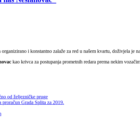
na organizirano i konstantno zalaže za red u našem kvartu, doživjela je 
novac
kao krivca za postupanja prometnih redara prema nekim vozačima
žno od željezničke pruge
za proračun Grada Splita za 2019.
m