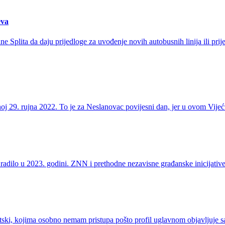
eva
 Splita da daju prijedloge za uvođenje novih autobusnih linija ili prij
noj 29. rujna 2022. To je za Neslanovac povijesni dan, jer u ovom Vij
radilo u 2023. godini. ZNN i prethodne nezavisne građanske inicijative
ski, kojima osobno nemam pristupa pošto profil uglavnom objavljuje samo 