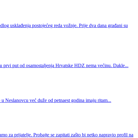
edlog usklađenja postojećeg reda vožnje. Prije dva dana građani su
eću prvi put od osamostaljenja Hrvatske HDZ nema većinu. Dakle...
 u Neslanovcu već duže od petnaest godina imaju ritam...
za prijatelje. Probajte se zapitati zašto bi netko napravio profil na