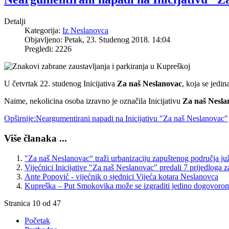
Detalji
Kategorija:
Iz Neslanovca
Objavljeno: Petak, 23. Studenog 2018. 14:04
Pregledi: 2226
U četvrtak 22. studenog Inicijativa
Za naš Neslanovac
, koja se jedi
Naime, nekolicina osoba izravno je označila Inicijativu
Za naš Nesla
Opširnije:Neargumentirani napadi na Inicijativu "Za naš Neslanovac"
Više članaka ...
"Za naš Neslanovac“ traži urbanizaciju zapuštenog područja ju
Vijećnici Inicijative "Za naš Neslanovac" predali 7 prijedloga 
Ante Popović - vijećnik o sjednici Vijeća kotara Neslanovca
Kupreška – Put Smokovika može se izgraditi jedino dogovoro
Stranica 10 od 47
Početak