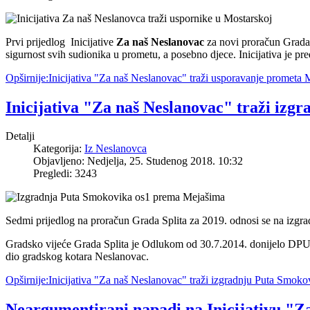
Prvi prijedlog Inicijative
Za naš Neslanovac
za novi proračun Grada S
sigurnost svih sudionika u prometu, a posebno djece. Inicijativa je pre
Opširnije:Inicijativa "Za naš Neslanovac" traži usporavanje prometa
Inicijativa "Za naš Neslanovac" traži izg
Detalji
Kategorija:
Iz Neslanovca
Objavljeno: Nedjelja, 25. Studenog 2018. 10:32
Pregledi: 3243
Sedmi prijedlog na proračun Grada Splita za 2019. odnosi se na iz
Gradsko vijeće Grada Splita je Odlukom od 30.7.2014. donijelo DPU 
dio gradskog kotara Neslanovac.
Opširnije:Inicijativa "Za naš Neslanovac" traži izgradnju Puta Smoko
Neargumentirani napadi na Inicijativu "Z