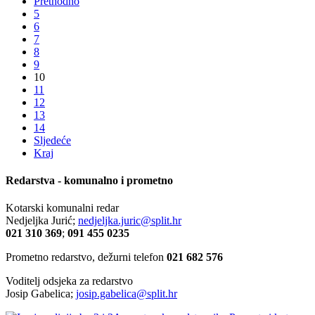
Prethodno
5
6
7
8
9
10
11
12
13
14
Sljedeće
Kraj
Redarstva - komunalno i prometno
Kotarski komunalni redar
Nedjeljka Jurić;
nedjeljka.juric@split.hr
021 310 369
;
091 455 0235
Prometno redarstvo, dežurni telefon
021 682 576
Voditelj odsjeka za redarstvo
Josip Gabelica;
josip.gabelica@split.hr