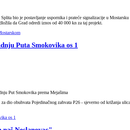
plita bio je postavljanje uspornika i prateće signalizacije u Mostarsku
dložila da Grad odredi iznos od 40 000 kn za taj projekt.
 Mostarskom
radnju Puta Smokovika os 1
gradnju Put Smokovika prema Mejašima
za dio obuhvata Pojedinačnog zahvata P26 - sjeverno od križanja uli
vika os 1
a naš Neslanovac"