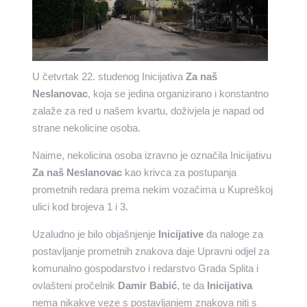
U četvrtak 22. studenog Inicijativa
Za naš
Neslanovac
, koja se jedina organizirano i konstantno
zalaže za red u našem kvartu, doživjela je napad od
strane nekolicine osoba.
Naime, nekolicina osoba izravno je označila Inicijativu
Za naš Neslanovac
kao krivca za postupanja
prometnih redara prema nekim vozačima u Kupreškoj
ulici kod brojeva 1 i 3.
Uzaludno je bilo objašnjenje
Inicijative
da naloge za
postavljanje prometnih znakova daje Upravni odjel za
komunalno gospodarstvo i redarstvo Grada Splita i
ovlašteni pročelnik
Damir Babić
, te da
Inicijativa
nema nikakve veze s postavljanjem znakova niti s