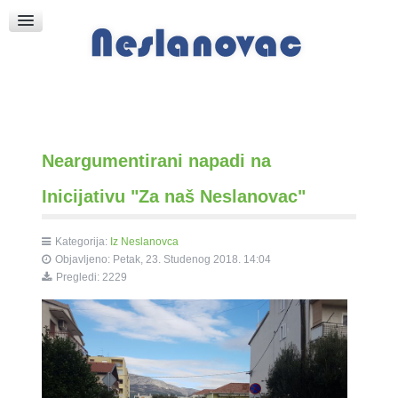
Raspored Bogoslužja
Crkva sv. Marka
Put k Bogu
Pričice
Neargumentirani napadi na
Inicijativu "Za naš Neslanovac"
Kategorija:
Iz Neslanovca
Objavljeno: Petak, 23. Studenog 2018. 14:04
Pregledi: 2229