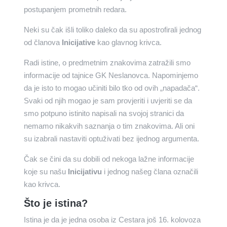
postupanjem prometnih redara.
Neki su čak išli toliko daleko da su apostrofirali jednog
od članova
Inicijative
kao glavnog krivca.
Radi istine, o predmetnim znakovima zatražili smo
informacije od tajnice GK Neslanovca. Napominjemo
da je isto to mogao učiniti bilo tko od ovih „napadača“.
Svaki od njih mogao je sam provjeriti i uvjeriti se da
smo potpuno istinito napisali na svojoj stranici da
nemamo nikakvih saznanja o tim znakovima. Ali oni
su izabrali nastaviti optuživati bez ijednog argumenta.
Čak se čini da su dobili od nekoga lažne informacije
koje su našu
Inicijativu
i jednog našeg člana označili
kao krivca.
Što je istina?
Istina je da je jedna osoba iz Cestara još 16. kolovoza