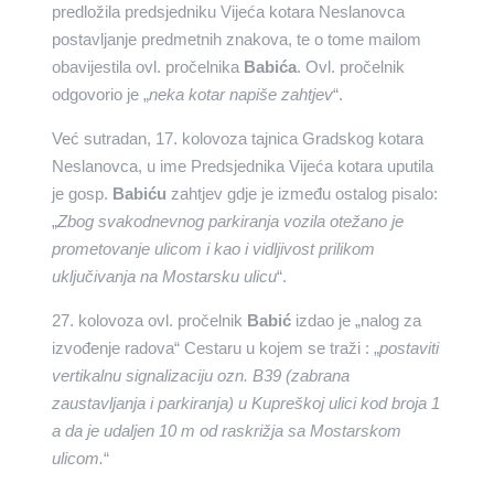
predložila predsjedniku Vijeća kotara Neslanovca
postavljanje predmetnih znakova, te o tome mailom
obavijestila ovl. pročelnika
Babića
. Ovl. pročelnik
odgovorio je „
neka kotar napiše zahtjev
“.
Već sutradan, 17. kolovoza tajnica Gradskog kotara
Neslanovca, u ime Predsjednika Vijeća kotara uputila
je gosp.
Babiću
zahtjev gdje je između ostalog pisalo:
„
Zbog svakodnevnog parkiranja vozila otežano je
prometovanje ulicom i kao i vidljivost prilikom
uključivanja na Mostarsku ulicu
“.
27. kolovoza ovl. pročelnik
Babić
izdao je „nalog za
izvođenje radova“ Cestaru u kojem se traži : „
postaviti
vertikalnu signalizaciju ozn. B39 (zabrana
zaustavljanja i parkiranja) u Kupreškoj ulici kod broja 1
a da je udaljen 10 m od raskrižja sa Mostarskom
ulicom.
“