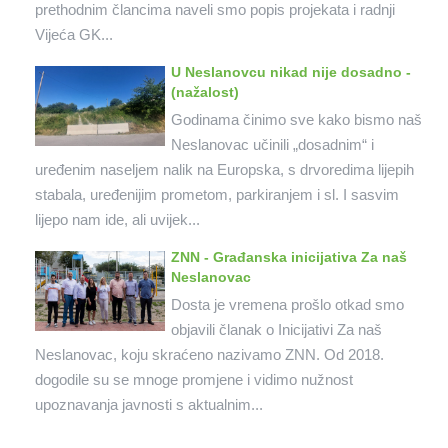
prethodnim člancima naveli smo popis projekata i radnji
Vijeća GK...
U Neslanovcu nikad nije dosadno -
(nažalost)
Godinama činimo sve kako bismo naš
Neslanovac učinili „dosadnim“ i
uređenim naseljem nalik na Europska, s drvoredima lijepih
stabala, uređenijim prometom, parkiranjem i sl. I sasvim
lijepo nam ide, ali uvijek...
ZNN - Građanska inicijativa Za naš
Neslanovac
Dosta je vremena prošlo otkad smo
objavili članak o Inicijativi Za naš
Neslanovac, koju skraćeno nazivamo ZNN. Od 2018.
dogodile su se mnoge promjene i vidimo nužnost
upoznavanja javnosti s aktualnim...