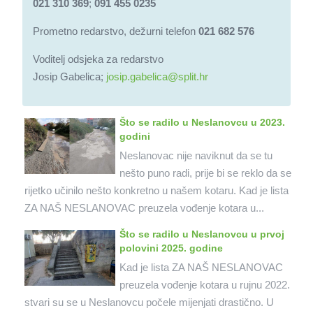
021 310 369
;
091 455 0235
Prometno redarstvo, dežurni telefon
021 682 576
Voditelj odsjeka za redarstvo
Josip Gabelica;
josip.gabelica@split.hr
Što se radilo u Neslanovcu u 2023.
godini
Neslanovac nije naviknut da se tu
nešto puno radi, prije bi se reklo da se
rijetko učinilo nešto konkretno u našem kotaru. Kad je lista
ZA NAŠ NESLANOVAC preuzela vođenje kotara u...
Što se radilo u Neslanovcu u prvoj
polovini 2025. godine
Kad je lista ZA NAŠ NESLANOVAC
preuzela vođenje kotara u rujnu 2022.
stvari su se u Neslanovcu počele mijenjati drastično. U