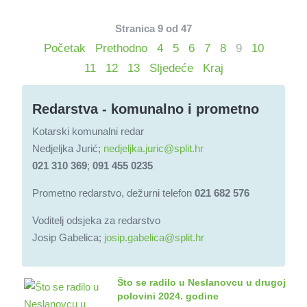
Stranica 9 od 47
Početak
Prethodno
4
5
6
7
8
9
10
11
12
13
Sljedeće
Kraj
Redarstva - komunalno i prometno
Kotarski komunalni redar
Nedjeljka Jurić;
nedjeljka.juric@split.hr
021 310 369
;
091 455 0235
Prometno redarstvo, dežurni telefon
021 682 576
Voditelj odsjeka za redarstvo
Josip Gabelica;
josip.gabelica@split.hr
Što se radilo u Neslanovcu u drugoj
polovini 2024. godine