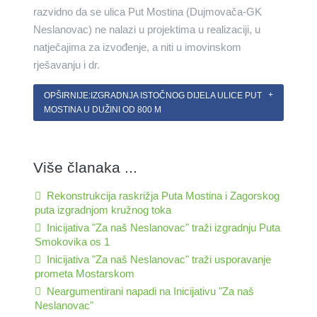
razvidno da se ulica Put Mostina (Dujmovača-GK
Neslanovac) ne nalazi u projektima u realizaciji, u
natječajima za izvođenje, a niti u imovinskom
rješavanju i dr.
OPŠIRNIJE:IZGRADNJA ISTOČNOG DIJELA ULICE PUT
MOSTINA U DUŽINI OD 800 M
Više članaka ...
Rekonstrukcija raskrižja Puta Mostina i Zagorskog
puta izgradnjom kružnog toka
Inicijativa "Za naš Neslanovac" traži izgradnju Puta
Smokovika os 1
Inicijativa "Za naš Neslanovac" traži usporavanje
prometa Mostarskom
Neargumentirani napadi na Inicijativu "Za naš
Neslanovac"