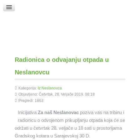
Raspored Bogoslužja
Crkva sv. Marka
Put k Bogu
Pričice
Radionica o odvajanju otpada u
Neslanovcu
Kategorija:
Iz Neslanovca
Objavljeno: Četvrtak, 28. Veljače 2019. 08:18
Pregledi: 1863
Inicijativa
Za naš Neslanovac
poziva vas na tribinu i
radionicu o odvojenom prikupljanju otpada koja će se
održati u četvrtak 28. veljače u 18 sati u prostorijama
Gradskog kotara u Sarajevskoj 30 D.