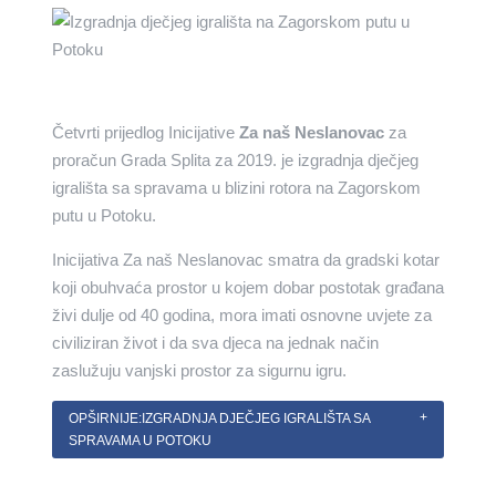
Četvrti prijedlog Inicijative
Za naš Neslanovac
za
proračun Grada Splita za 2019. je izgradnja dječjeg
igrališta sa spravama u blizini rotora na Zagorskom
putu u Potoku.
Inicijativa Za naš Neslanovac smatra da gradski kotar
koji obuhvaća prostor u kojem dobar postotak građana
živi dulje od 40 godina, mora imati osnovne uvjete za
civiliziran život i da sva djeca na jednak način
zaslužuju vanjski prostor za sigurnu igru.
OPŠIRNIJE:IZGRADNJA DJEČJEG IGRALIŠTA SA
SPRAVAMA U POTOKU