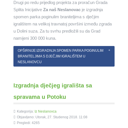
Drugi po redu prijedlog projekta za proračun Grada
Splita Inicijative
Za naš Neslanovac
je izgradnja
spomen parka poginulim braniteljima s dječjim
igralištem na velikoj travnatoj površini između zgrada
u Dolini suza. Za tu svrhu predložili su da Grad
namijeni 300 000 kuna.
OPŠIRNIJE:IZGRADNJA SPOMEN PARKA POGINULIM
BRANITELJIMA S DJEČJIM IGRALIŠTEM U
NESLANOVCU
Izgradnja dječjeg igrališta sa
spravama u Potoku
Kategorija:
Iz Neslanovca
Objavljeno: Utorak, 27. Studenog 2018. 11:08
Pregledi: 4265