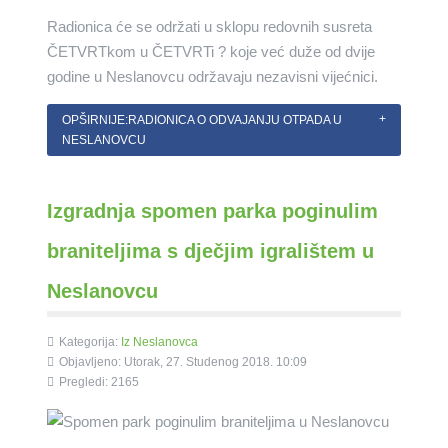
Radionica će se održati u sklopu redovnih susreta
ČETVRTkom u ČETVRTi ? koje već duže od dvije
godine u Neslanovcu održavaju nezavisni vijećnici.
OPŠIRNIJE:RADIONICA O ODVAJANJU OTPADA U
NESLANOVCU
Izgradnja spomen parka poginulim
braniteljima s dječjim igralištem u
Neslanovcu
Kategorija:
Iz Neslanovca
Objavljeno: Utorak, 27. Studenog 2018. 10:09
Pregledi: 2165