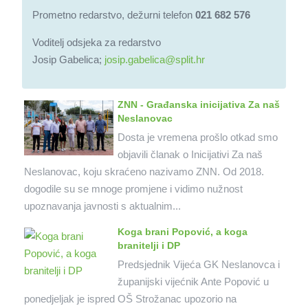
Prometno redarstvo, dežurni telefon
021 682 576
Voditelj odsjeka za redarstvo
Josip Gabelica;
josip.gabelica@split.hr
ZNN - Građanska inicijativa Za naš
Neslanovac
Dosta je vremena prošlo otkad smo
objavili članak o Inicijativi Za naš
Neslanovac, koju skraćeno nazivamo ZNN. Od 2018.
dogodile su se mnoge promjene i vidimo nužnost
upoznavanja javnosti s aktualnim...
Koga brani Popović, a koga
branitelji i DP
Predsjednik Vijeća GK Neslanovca i
županijski vijećnik Ante Popović u
ponedjeljak je ispred OŠ Strožanac upozorio na