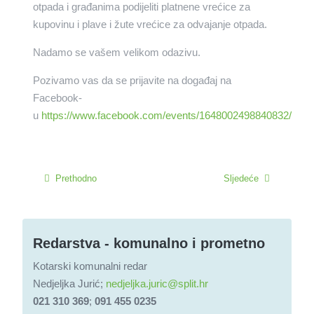
otpada i građanima podijeliti platnene vrećice za
kupovinu i plave i žute vrećice za odvajanje otpada.
Nadamo se vašem velikom odazivu.
Pozivamo vas da se prijavite na događaj na
Facebook-
u
https://www.facebook.com/events/1648002498840832/
Prethodno
Sljedeće
Redarstva - komunalno i prometno
Kotarski komunalni redar
Nedjeljka Jurić;
nedjeljka.juric@split.hr
021 310 369
;
091 455 0235