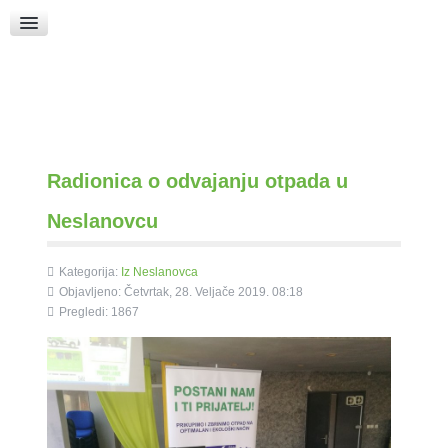
Raspored Bogoslužja
Crkva sv. Marka
Put k Bogu
Pričice
Radionica o odvajanju otpada u
Neslanovcu
Kategorija:
Iz Neslanovca
Objavljeno: Četvrtak, 28. Veljače 2019. 08:18
Pregledi: 1867