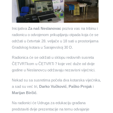
Inicijativa
Za naš Neslanovac
poziva vas na tribinu i
radionicu o odvojenom prikupljanju otpada koja će se
održati u četvrtak 28. veljače u 18 sati u prostorijama
Gradskog kotara u Sarajevskoj 30 D.
Radionica će se održati u sklopu redovnih susreta
ČETVRTkom u ČETVRTi ? koje već duže od dvije
godine u Neslanovcu održavaju nezavisni vijećnici.
Nekad su sa susretima počela dva kotarska vijećnika,
a sad su već tri,
Darko Vučković
,
Paško Prnjak
i
Marijan Birčić
.
Na radionici će Udruga za edukaciju građana
predstaviti dvije prezentacije na temu odvajanje