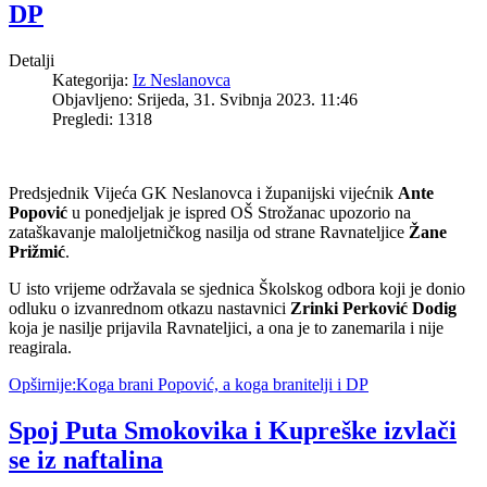
DP
Detalji
Kategorija:
Iz Neslanovca
Objavljeno: Srijeda, 31. Svibnja 2023. 11:46
Pregledi: 1318
Predsjednik Vijeća GK Neslanovca i županijski vijećnik
Ante
Popović
u ponedjeljak je ispred OŠ Strožanac upozorio na
zataškavanje maloljetničkog nasilja od strane Ravnateljice
Žane
Prižmić
.
U isto vrijeme održavala se sjednica Školskog odbora koji je donio
odluku o izvanrednom otkazu nastavnici
Zrinki Perković Dodig
koja je nasilje prijavila Ravnateljici, a ona je to zanemarila i nije
reagirala.
Opširnije:Koga brani Popović, a koga branitelji i DP
Spoj Puta Smokovika i Kupreške izvlači
se iz naftalina