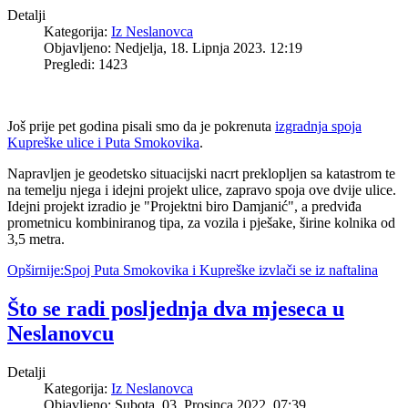
Detalji
Kategorija:
Iz Neslanovca
Objavljeno: Nedjelja, 18. Lipnja 2023. 12:19
Pregledi: 1423
Još prije pet godina pisali smo da je pokrenuta
izgradnja spoja
Kupreške ulice i Puta Smokovika
.
Napravljen je geodetsko situacijski nacrt preklopljen sa katastrom te
na temelju njega i idejni projekt ulice, zapravo spoja ove dvije ulice.
Idejni projekt izradio je "Projektni biro Damjanić", a predviđa
prometnicu kombiniranog tipa, za vozila i pješake, širine kolnika od
3,5 metra.
Opširnije:Spoj Puta Smokovika i Kupreške izvlači se iz naftalina
Što se radi posljednja dva mjeseca u
Neslanovcu
Detalji
Kategorija:
Iz Neslanovca
Objavljeno: Subota, 03. Prosinca 2022. 07:39