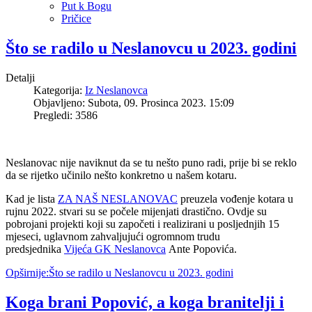
Put k Bogu
Pričice
Što se radilo u Neslanovcu u 2023. godini
Detalji
Kategorija:
Iz Neslanovca
Objavljeno: Subota, 09. Prosinca 2023. 15:09
Pregledi: 3586
Neslanovac nije naviknut da se tu nešto puno radi, prije bi se reklo
da se rijetko učinilo nešto konkretno u našem kotaru.
Kad je lista
ZA NAŠ NESLANOVAC
preuzela vođenje kotara u
rujnu 2022. stvari su se počele mijenjati drastično. Ovdje su
pobrojani projekti koji su započeti i realizirani u posljednjih 15
mjeseci, uglavnom zahvaljujući ogromnom trudu
predsjednika
Vijeća GK Neslanovca
Ante Popovića.
Opširnije:Što se radilo u Neslanovcu u 2023. godini
Koga brani Popović, a koga branitelji i