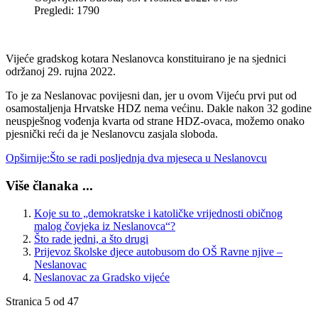
Pregledi: 1790
Vijeće gradskog kotara Neslanovca konstituirano je na sjednici
održanoj 29. rujna 2022.
To je za Neslanovac povijesni dan, jer u ovom Vijeću prvi put od
osamostaljenja Hrvatske HDZ nema većinu. Dakle nakon 32 godine
neuspješnog vođenja kvarta od strane HDZ-ovaca, možemo onako
pjesnički reći da je Neslanovcu zasjala sloboda.
Opširnije:Što se radi posljednja dva mjeseca u Neslanovcu
Više članaka ...
Koje su to „demokratske i katoličke vrijednosti običnog
malog čovjeka iz Neslanovca“?
Što rade jedni, a što drugi
Prijevoz školske djece autobusom do OŠ Ravne njive –
Neslanovac
Neslanovac za Gradsko vijeće
Stranica 5 od 47