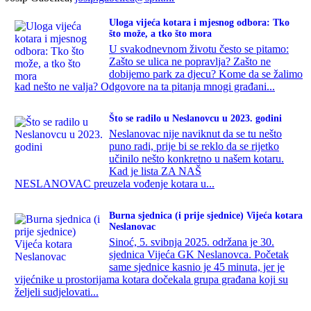
Uloga vijeća kotara i mjesnog odbora: Tko
što može, a tko što mora
U svakodnevnom životu često se pitamo:
Zašto se ulica ne popravlja? Zašto ne
dobijemo park za djecu? Kome da se žalimo
kad nešto ne valja? Odgovore na ta pitanja mnogi građani...
Što se radilo u Neslanovcu u 2023. godini
Neslanovac nije naviknut da se tu nešto
puno radi, prije bi se reklo da se rijetko
učinilo nešto konkretno u našem kotaru.
Kad je lista ZA NAŠ
NESLANOVAC preuzela vođenje kotara u...
Burna sjednica (i prije sjednice) Vijeća kotara
Neslanovac
Sinoć, 5. svibnja 2025. održana je 30.
sjednica Vijeća GK Neslanovca. Početak
same sjednice kasnio je 45 minuta, jer je
vijećnike u prostorijama kotara dočekala grupa građana koji su
željeli sudjelovati...