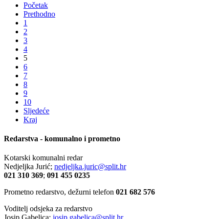
Početak
Prethodno
1
2
3
4
5
6
7
8
9
10
Sljedeće
Kraj
Redarstva - komunalno i prometno
Kotarski komunalni redar
Nedjeljka Jurić;
nedjeljka.juric@split.hr
021 310 369
;
091 455 0235
Prometno redarstvo, dežurni telefon
021 682 576
Voditelj odsjeka za redarstvo
Josip Gabelica;
josip.gabelica@split.hr