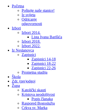
Početna
Poštujte naše stanice!
Iz svijeta
Odricanje
odgovornosti
Izbori
Izbori 2014.
Lista Ivana Barišića
Izbori 2018.
Izbori 2022.
Iz Neslanovca
Zapisnici
Zapisnici 14-18
Zapisnici 18-22
Zapisnici 22-26
Prometna studija
Škola
Zdr. (pre)odgoj
Župa
Katolički skauti
Kristova neodoljivost
Popis članaka
Raspored Bogoslužja
Crkva sv. Marka