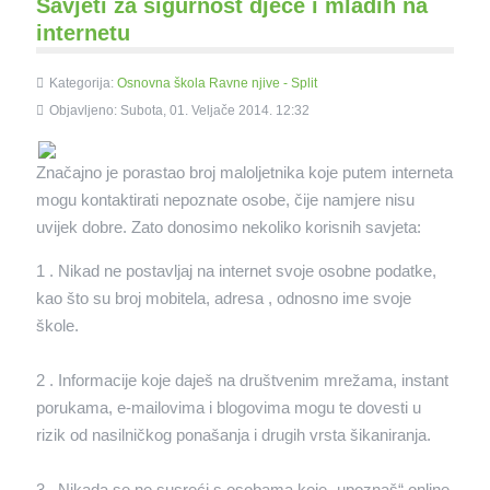
Savjeti za sigurnost djece i mladih na
internetu
Kategorija:
Osnovna škola Ravne njive - Split
Objavljeno: Subota, 01. Veljače 2014. 12:32
Značajno je porastao broj maloljetnika koje putem interneta
mogu kontaktirati nepoznate osobe, čije namjere nisu
uvijek dobre. Zato donosimo nekoliko korisnih savjeta:
1 . Nikad ne postavljaj na internet svoje osobne podatke,
kao što su broj mobitela, adresa , odnosno ime svoje
škole.
2 . Informacije koje daješ na društvenim mrežama, instant
porukama, e-mailovima i blogovima mogu te dovesti u
rizik od nasilničkog ponašanja i drugih vrsta šikaniranja.
3 . Nikada se ne susreći s osobama koje „upoznaš“ online.