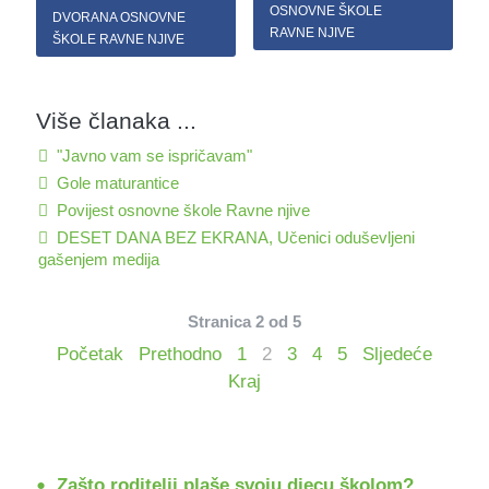
OSNOVNE ŠKOLE
DVORANA OSNOVNE
RAVNE NJIVE
ŠKOLE RAVNE NJIVE
Više članaka ...
"Javno vam se ispričavam"
Gole maturantice
Povijest osnovne škole Ravne njive
DESET DANA BEZ EKRANA, Učenici oduševljeni
gašenjem medija
Stranica 2 od 5
Početak
Prethodno
1
2
3
4
5
Sljedeće
Kraj
Zašto roditelji plaše svoju djecu školom?