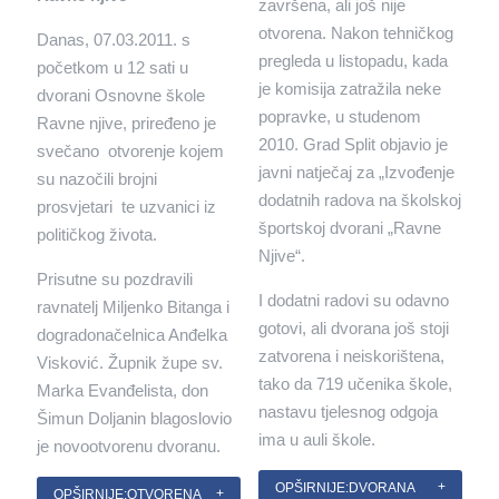
završena, ali još nije
otvorena. Nakon tehničkog
Danas, 07.03.2011. s
pregleda u listopadu, kada
početkom u 12 sati u
je komisija zatražila neke
dvorani Osnovne škole
popravke, u studenom
Ravne njive, priređeno je
2010. Grad Split objavio je
svečano otvorenje kojem
javni natječaj za „Izvođenje
su nazočili brojni
dodatnih radova na školskoj
prosvjetari te uzvanici iz
športskoj dvorani „Ravne
političkog života.
Njive“.
Prisutne su pozdravili
I dodatni radovi su odavno
ravnatelj Miljenko Bitanga i
gotovi, ali dvorana još stoji
dogradonačelnica Anđelka
zatvorena i neiskorištena,
Visković. Župnik župe sv.
tako da 719 učenika škole,
Marka Evanđelista, don
nastavu tjelesnog odgoja
Šimun Doljanin blagoslovio
ima u auli škole.
je novootvorenu dvoranu.
OPŠIRNIJE:DVORANA
OPŠIRNIJE:OTVORENA