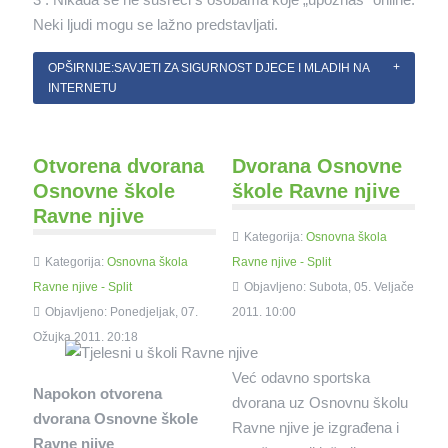
Neki ljudi mogu se lažno predstavljati.
OPŠIRNIJE:SAVJETI ZA SIGURNOST DJECE I MLADIH NA
INTERNETU
Otvorena dvorana
Dvorana Osnovne
Osnovne škole
škole Ravne njive
Ravne njive
Kategorija:
Osnovna škola
Kategorija:
Osnovna škola
Ravne njive - Split
Ravne njive - Split
Objavljeno: Subota, 05. Veljače
Objavljeno: Ponedjeljak, 07.
2011. 10:00
Ožujka 2011. 20:18
Već odavno sportska
Napokon otvorena
dvorana uz Osnovnu školu
dvorana Osnovne škole
Ravne njive je izgrađena i
Ravne njive