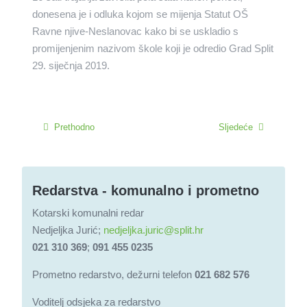
donesena je i odluka kojom se mijenja Statut OŠ
Ravne njive-Neslanovac kako bi se uskladio s
promijenjenim nazivom škole koji je odredio Grad Split
29. siječnja 2019.
Prethodno
Sljedeće
Redarstva - komunalno i prometno
Kotarski komunalni redar
Nedjeljka Jurić;
nedjeljka.juric@split.hr
021 310 369
;
091 455 0235
Prometno redarstvo, dežurni telefon
021 682 576
Voditelj odsjeka za redarstvo