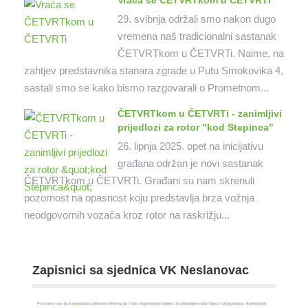
Vraća se ČETVRTkom u ČETVRTi
29. svibnja održali smo nakon dugo
vremena naš tradicionalni sastanak
ČETVRTkom u ČETVRTi. Naime, na
zahtjev predstavnika stanara zgrade u Putu Smokovika 4,
sastali smo se kako bismo razgovarali o Prometnom...
ČETVRTkom u ČETVRTi - zanimljivi
prijedlozi za rotor "kod Stepinca"
26. lipnja 2025. opet na inicijativu
građana održan je novi sastanak
ČETVRTkom u ČETVRTi. Građani su nam skrenuli
pozornost na opasnost koju predstavlja brza vožnja
neodgovornih vozača kroz rotor na raskrižju...
Zapisnici sa sjednica VK Neslanovac