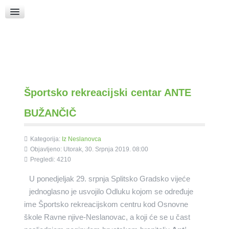
Raspored Bogoslužja
Crkva sv. Marka
Put k Bogu
Pričice
Športsko rekreacijski centar ANTE
BUŽANČIČ
Kategorija:
Iz Neslanovca
Objavljeno: Utorak, 30. Srpnja 2019. 08:00
Pregledi: 4210
U ponedjeljak 29. srpnja Splitsko Gradsko vijeće
jednoglasno je usvojilo Odluku kojom se određuje
ime Športsko rekreacijskom centru kod Osnovne
škole Ravne njive-Neslanovac, a koji će se u čast