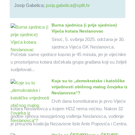
Josip Gabelica;
josip.gabelica@split.hr
Burna sjednica (i prije sjednice)
Vijeća kotara Neslanovac
Sinoć, 5. svibnja 2025. održana je 30.
sjednica Vijeća GK Neslanovca.
Početak same sjednice kasnio je 45 minuta, jer je vijećnike
u prostorijama kotara dočekala grupa građana koji su željeli
sudjelovati...
Koje su to „demokratske i katoličke
vrijednosti običnog malog čovjeka iz
Neslanovca“?
Ovih dana konstituirano je prvo Vijeće
kotara Neslanovca u kojem HDZ nema većinu. Nakon 32
godine njihova neuspješnog vođenja Neslanovca, vođenje
je preuzela koalicija Nezavisne liste Ante Popovića i Centra.