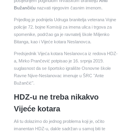
posljednjem poginulom hrvatskom branitelju
Anti
Bužančiću
nazvati njegovim časnim imenom.
Prijedlog je podnijela Udruga branitelja veterana Vojne
policije 72. bojne Komisiji za imena ulica i trgova za
spomenike, podržao ga je ravnatelj škole Miljenko
Bitanga, kao i Vijeće kotara Neslanovca.
Predsjednik Vijeća kotara Neslanovca iz redova HDZ-
a, Mirko Prančević potpisao je 16. srpnja 2019.
suglasnost da se športsko igralište Osnovne škole
Ravne Njive-Neslanovac imenuje u ŠRC "Ante
Bužančić".
HDZ-u ne treba nikakvo
Vijeće kotara
Ali tu dolazimo do jednog problema koji je, očito
imanentan HDZ-u, dakle sadržan u samoj biti te