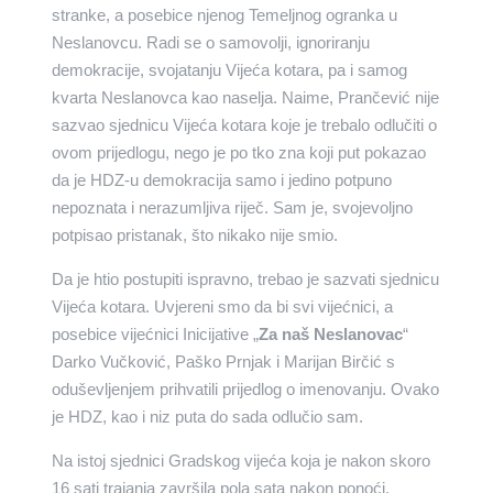
stranke, a posebice njenog Temeljnog ogranka u
Neslanovcu. Radi se o samovolji, ignoriranju
demokracije, svojatanju Vijeća kotara, pa i samog
kvarta Neslanovca kao naselja. Naime, Prančević nije
sazvao sjednicu Vijeća kotara koje je trebalo odlučiti o
ovom prijedlogu, nego je po tko zna koji put pokazao
da je HDZ-u demokracija samo i jedino potpuno
nepoznata i nerazumljiva riječ. Sam je, svojevoljno
potpisao pristanak, što nikako nije smio.
Da je htio postupiti ispravno, trebao je sazvati sjednicu
Vijeća kotara. Uvjereni smo da bi svi vijećnici, a
posebice vijećnici Inicijative „
Za naš Neslanovac
“
Darko Vučković, Paško Prnjak i Marijan Birčić s
oduševljenjem prihvatili prijedlog o imenovanju. Ovako
je HDZ, kao i niz puta do sada odlučio sam.
Na istoj sjednici Gradskog vijeća koja je nakon skoro
16 sati trajanja završila pola sata nakon ponoći,