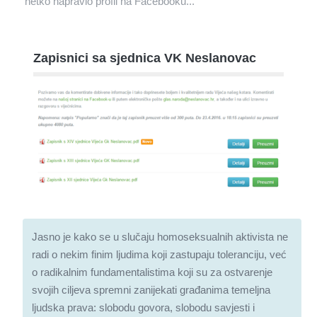
netko napravio profil na Facebooku...
Zapisnici sa sjednica VK Neslanovac
Jasno je kako se u slučaju homoseksualnih aktivista ne
radi o nekim finim ljudima koji zastupaju toleranciju, već
o radikalnim fundamentalistima koji su za ostvarenje
svojih ciljeva spremni zanijekati građanima temeljna
ljudska prava: slobodu govora, slobodu savjesti i