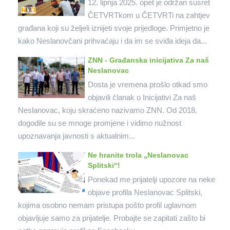
12. lipnja 2025. opet je održan susret
ČETVRTkom u ČETVRTi na zahtjev
građana koji su željeli iznijeti svoje prijedloge. Primjetno je
kako Neslanovčani prihvaćaju i da im se sviđa ideja da...
ZNN - Građanska inicijativa Za naš
Neslanovac
Dosta je vremena prošlo otkad smo
objavili članak o Inicijativi Za naš
Neslanovac, koju skraćeno nazivamo ZNN. Od 2018.
dogodile su se mnoge promjene i vidimo nužnost
upoznavanja javnosti s aktualnim...
Ne hranite trola „Neslanovac
Splitski“!
Ponekad me prijatelji upozore na neke
objave profila Neslanovac Splitski,
kojima osobno nemam pristupa pošto profil uglavnom
objavljuje samo za prijatelje. Probajte se zapitati zašto bi