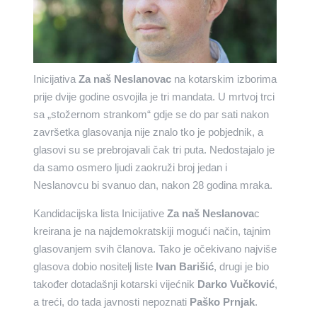
Inicijativa
Za naš Neslanovac
na kotarskim izborima
prije dvije godine osvojila je tri mandata. U mrtvoj trci
sa „stožernom strankom“ gdje se do par sati nakon
završetka glasovanja nije znalo tko je pobjednik, a
glasovi su se prebrojavali čak tri puta. Nedostajalo je
da samo osmero ljudi zaokruži broj jedan i
Neslanovcu bi svanuo dan, nakon 28 godina mraka.
Kandidacijska lista Inicijative
Za naš Neslanova
c
kreirana je na najdemokratskiji mogući način, tajnim
glasovanjem svih članova. Tako je očekivano najviše
glasova dobio nositelj liste
Ivan Barišić
, drugi je bio
također dotadašnji kotarski vijećnik
Darko Vučković
,
a treći, do tada javnosti nepoznati
Paško Prnjak
.