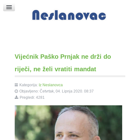
Raspored Bogoslužja
Crkva sv. Marka
Put k Bogu
Pričice
Vijećnik Paško Prnjak ne drži do
riječi, ne želi vratiti mandat
Kategorija:
Iz Neslanovca
Objavljeno: Četvrtak, 04. Lipnja 2020. 08:37
Pregledi: 4281