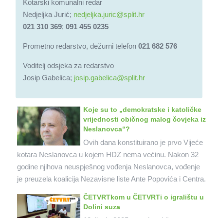
Kotarski komunalni redar
Nedjeljka Jurić;
nedjeljka.juric@split.hr
021 310 369
;
091 455 0235
Prometno redarstvo, dežurni telefon
021 682 576
Voditelj odsjeka za redarstvo
Josip Gabelica;
josip.gabelica@split.hr
Koje su to „demokratske i katoličke
vrijednosti običnog malog čovjeka iz
Neslanovca“?
Ovih dana konstituirano je prvo Vijeće
kotara Neslanovca u kojem HDZ nema većinu. Nakon 32
godine njihova neuspješnog vođenja Neslanovca, vođenje
je preuzela koalicija Nezavisne liste Ante Popovića i Centra.
ČETVRTkom u ČETVRTi o igralištu u
Dolini suza