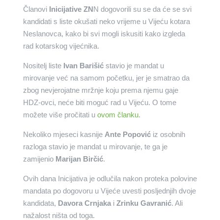
Članovi
Inicijative ZN
N dogovorili su se da će se svi
kandidati s liste okušati neko vrijeme u Vijeću kotara
Neslanovca, kako bi svi mogli iskusiti kako izgleda
rad kotarskog vijećnika.
Nositelj liste
Ivan Barišić
stavio je mandat u
mirovanje već na samom početku, jer je smatrao da
zbog nevjerojatne mržnje koju prema njemu gaje
HDZ-ovci, neće biti moguć rad u Vijeću. O tome
možete više pročitati u
ovom članku
.
Nekoliko mjeseci kasnije
Ante Popović
iz osobnih
razloga stavio je mandat u mirovanje, te ga je
zamijenio
Marijan Birčić
.
Ovih dana Inicijativa je odlučila nakon proteka polovine
mandata po dogovoru u Vijeće uvesti posljednjih dvoje
kandidata,
Davora Crnjaka
i
Zrinku Gavranić
. Ali
nažalost ništa od toga.