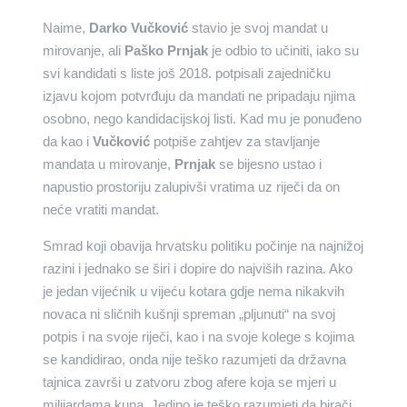
Naime,
Darko Vučković
stavio je svoj mandat u
mirovanje, ali
Paško Prnjak
je odbio to učiniti, iako su
svi kandidati s liste još 2018. potpisali zajedničku
izjavu kojom potvrđuju da mandati ne pripadaju njima
osobno, nego kandidacijskoj listi. Kad mu je ponuđeno
da kao i
Vučković
potpiše zahtjev za stavljanje
mandata u mirovanje,
Prnjak
se bijesno ustao i
napustio prostoriju zalupivši vratima uz riječi da on
neće vratiti mandat.
Smrad koji obavija hrvatsku politiku počinje na najnižoj
razini i jednako se širi i dopire do najviših razina. Ako
je jedan vijećnik u vijeću kotara gdje nema nikakvih
novaca ni sličnih kušnji spreman „pljunuti“ na svoj
potpis i na svoje riječi, kao i na svoje kolege s kojima
se kandidirao, onda nije teško razumjeti da državna
tajnica završi u zatvoru zbog afere koja se mjeri u
milijardama kuna. Jedino je teško razumjeti da birači