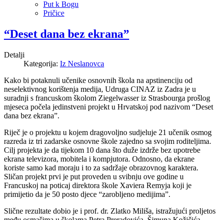
Put k Bogu
Pričice
“Deset dana bez ekrana”
Detalji
Kategorija:
Iz Neslanovca
Kako bi potaknuli učenike osnovnih škola na apstinenciju od
neselektivnog korištenja medija, Udruga CINAZ iz Zadra je u
suradnji s francuskom školom Ziegelwasser iz Strasbourga prošlog
mjeseca počela jedinstveni projekt u Hrvatskoj pod nazivom “Deset
dana bez ekrana”.
Riječ je o projektu u kojem dragovoljno sudjeluje 21 učenik osmog
razreda iz tri zadarske osnovne škole zajedno sa svojim roditeljima.
Cilj projekta je da tijekom 10 dana što duže izdrže bez upotrebe
ekrana televizora, mobitela i kompjutora. Odnosno, da ekrane
koriste samo kad moraju i to za sadržaje obrazovnog karaktera.
Sličan projekt prvi je put proveden u svibnju ove godine u
Francuskoj na poticaj direktora škole Xaviera Remyja koji je
primijetio da je 50 posto djece “zarobljeno medijima”.
Slične rezultate dobio je i prof. dr. Zlatko Miliša, istražujući proljetos
među osmašima u školama Petra Preradovića, Šimuna Kožičića