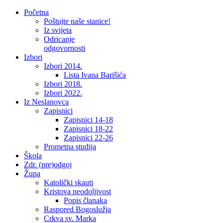
Početna
Poštujte naše stanice!
Iz svijeta
Odricanje
odgovornosti
Izbori
Izbori 2014.
Lista Ivana Barišića
Izbori 2018.
Izbori 2022.
Iz Neslanovca
Zapisnici
Zapisnici 14-18
Zapisnici 18-22
Zapisnici 22-26
Prometna studija
Škola
Zdr. (pre)odgoj
Župa
Katolički skauti
Kristova neodoljivost
Popis članaka
Raspored Bogoslužja
Crkva sv. Marka