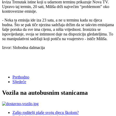
kviza Trenutak istine koji u udarnom terminu prikazuje Nova TV.
Upravo taj termin, 20 sati, Miliša drži najvećim “problemom” oko
kontroverzne emisije.
- Neka ta emisija ide iza 23 sata, a ne u terminu kada su djeca
budna. Što se pak tiče njezina sadržaja držim da se takvim emisijama
šalje poruka da sve ima cijenu, a ništa vrijednost. Ironizira se
ispovijedanje, svoja se intimnost daje na dispoziciju gledateljima. To
su manipulativni sadržaji koji potiču na voajerstvo - ističe Miliša.
Izvor: Slobodna dalmacija
Prethodno
Sljedeće
Vozila na autobusnim stanicama
Zašto roditelji plaše svoju djecu školom?