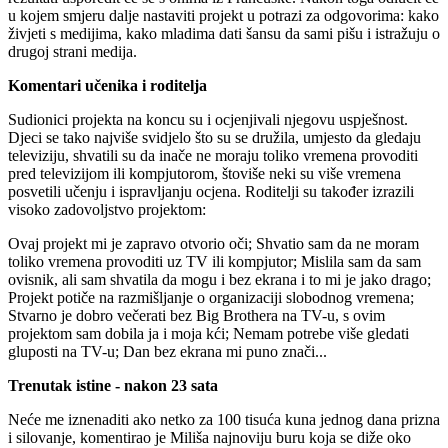
u kojem smjeru dalje nastaviti projekt u potrazi za odgovorima: kako
živjeti s medijima, kako mladima dati šansu da sami pišu i istražuju o
drugoj strani medija.
Komentari učenika i roditelja
Sudionici projekta na koncu su i ocjenjivali njegovu uspješnost.
Djeci se tako najviše svidjelo što su se družila, umjesto da gledaju
televiziju, shvatili su da inače ne moraju toliko vremena provoditi
pred televizijom ili kompjutorom, štoviše neki su više vremena
posvetili učenju i ispravljanju ocjena. Roditelji su također izrazili
visoko zadovoljstvo projektom:
Ovaj projekt mi je zapravo otvorio oči; Shvatio sam da ne moram
toliko vremena provoditi uz TV ili kompjutor; Mislila sam da sam
ovisnik, ali sam shvatila da mogu i bez ekrana i to mi je jako drago;
Projekt potiče na razmišljanje o organizaciji slobodnog vremena;
Stvarno je dobro večerati bez Big Brothera na TV-u, s ovim
projektom sam dobila ja i moja kći; Nemam potrebe više gledati
gluposti na TV-u; Dan bez ekrana mi puno znači...
Trenutak istine - nakon 23 sata
Neće me iznenaditi ako netko za 100 tisuća kuna jednog dana prizna
i silovanje, komentirao je Miliša najnoviju buru koja se diže oko