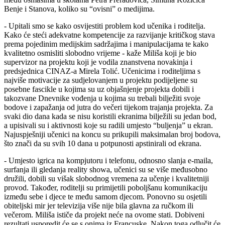
Benje i Stanova, koliko su “ovisni” o medijima.
- Upitali smo se kako osvijestiti problem kod učenika i roditelja.
Kako će steći adekvatne kompetencije za razvijanje kritičkog stava
prema pojedinim medijskim sadržajima i manipulacijama te kako
kvalitetno osmisliti slobodno vrijeme - kaže Miliša koji je bio
supervizor na projektu koji je vodila znanstvena novakinja i
predsjednica CINAZ-a Mirela Tolić. Učenicima i roditeljima s
najviše motivacije za sudjelovanjem u projektu podijeljene su
posebne fascikle u kojima su uz objašnjenje projekta dobili i
takozvane Dnevnike vođenja u kojima su trebali bilježiti svoje
bodove i zapažanja od jutra do večeri tijekom trajanja projekta. Za
svaki dio dana kada se nisu koristili ekranima bilježili su jedan bod,
a upisivali su i aktivnosti koje su radili umjesto “buljenja” u ekran.
Najuspješniji učenici na koncu su prikupili maksimalan broj bodova,
što znači da su svih 10 dana u potpunosti apstinirali od ekrana.
- Umjesto igrica na kompjutoru i telefonu, odnosno slanja e-maila,
surfanja ili gledanja reality showa, učenici su se više međusobno
družili, dobili su višak slobodnog vremena za učenje i kvalitetniji
provod. Također, roditelji su primijetili poboljšanu komunikaciju
između sebe i djece te među samom djecom. Ponovno su osjetili
obiteljski mir jer televizija više nije bila glavna za ručkom ili
večerom. Miliša ističe da projekt neće na ovome stati. Dobiveni
rezultati usporedit će se s onima iz Francuske. Nakon toga odlučit će