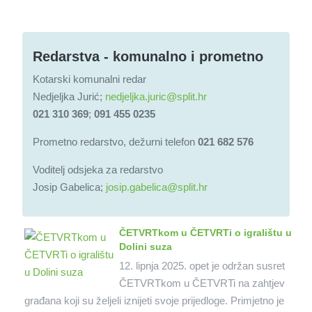
Redarstva - komunalno i prometno
Kotarski komunalni redar
Nedjeljka Jurić;
nedjeljka.juric@split.hr
021 310 369
;
091 455 0235
Prometno redarstvo, dežurni telefon
021 682 576
Voditelj odsjeka za redarstvo
Josip Gabelica;
josip.gabelica@split.hr
ČETVRTkom u ČETVRTi o igralištu u
Dolini suza
12. lipnja 2025. opet je održan susret
ČETVRTkom u ČETVRTi na zahtjev
građana koji su željeli iznijeti svoje prijedloge. Primjetno je