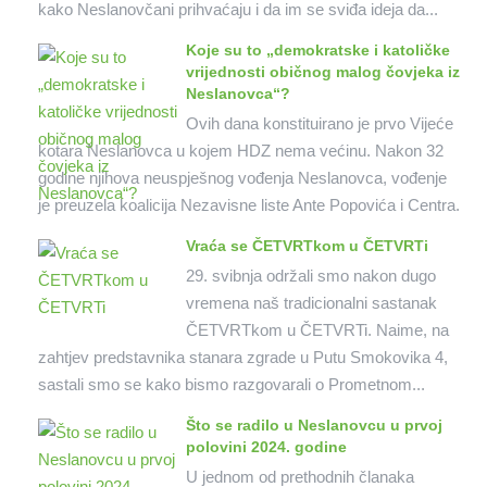
kako Neslanovčani prihvaćaju i da im se sviđa ideja da...
Koje su to „demokratske i katoličke
vrijednosti običnog malog čovjeka iz
Neslanovca“?
Ovih dana konstituirano je prvo Vijeće
kotara Neslanovca u kojem HDZ nema većinu. Nakon 32
godine njihova neuspješnog vođenja Neslanovca, vođenje
je preuzela koalicija Nezavisne liste Ante Popovića i Centra.
Vraća se ČETVRTkom u ČETVRTi
29. svibnja održali smo nakon dugo
vremena naš tradicionalni sastanak
ČETVRTkom u ČETVRTi. Naime, na
zahtjev predstavnika stanara zgrade u Putu Smokovika 4,
sastali smo se kako bismo razgovarali o Prometnom...
Što se radilo u Neslanovcu u prvoj
polovini 2024. godine
U jednom od prethodnih članaka