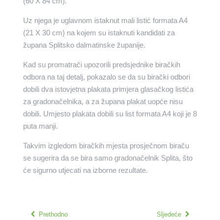
(60 X 84 cm).
Uz njega je uglavnom istaknut mali listić formata A4
(21 X 30 cm) na kojem su istaknuti kandidati za
župana Splitsko dalmatinske županije.
Kad su promatrači upozorili predsjednike biračkih
odbora na taj detalj, pokazalo se da su birački odbori
dobili dva istovjetna plakata primjera glasačkog listića
za gradonačelnika, a za župana plakat uopće nisu
dobili. Umjesto plakata dobili su list formata A4 koji je 8
puta manji.
Takvim izgledom biračkih mjesta prosječnom biraču
se sugerira da se bira samo gradonačelnik Splita, što
će sigurno utjecati na izborne rezultate.
Prethodno
Sljedeće