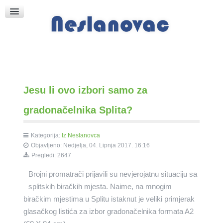
Raspored Bogoslužja
Crkva sv. Marka
Put k Bogu
Pričice
Jesu li ovo izbori samo za
gradonačelnika Splita?
Kategorija:
Iz Neslanovca
Objavljeno: Nedjelja, 04. Lipnja 2017. 16:16
Pregledi: 2647
Brojni promatrači prijavili su nevjerojatnu situaciju sa
splitskih biračkih mjesta. Naime, na mnogim
biračkim mjestima u Splitu istaknut je veliki primjerak
glasačkog listića za izbor gradonačelnika formata A2