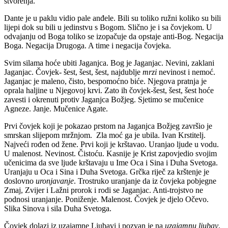
stvorenja.
Dante je u paklu vidio pale anđele. Bili su toliko ružni koliko su bili
lijepi dok su bili u jedinstvu s Bogom. Slično je i sa čovjekom. U
odvajanju od Boga toliko se izopačuje da opstaje anti-Bog. Negacija
Boga. Negacija Drugoga. A time i negacija čovjeka.
Svim silama hoće ubiti Jaganjca. Bog je Jaganjac. Nevini, zaklani
Jaganjac. Čovjek- šest, šest, šest, najdublje
mrzi
nevinost i nemoć.
Jaganjac je maleno, čisto, bespomoćno biće. Njegova pratnja je
oprala haljine u Njegovoj krvi. Zato ih čovjek-šest, šest, šest hoće
zavesti i okrenuti protiv Jaganjca Božjeg. Sjetimo se mučenice
Agneze. Janje. Mučenice Agate.
Prvi čovjek koji je pokazao prstom na Jaganjca Božjeg završio je
smrskan slijepom mržnjom. Zla moć ga je ubila. Ivan Krstitelj.
Najveći rođen od žene. Prvi koji je krštavao. Uranjao ljude u vodu.
U malenost. Nevinost. Čistoću. Kasnije je Krist zapovjedio svojim
učenicima da sve ljude krštavaju u Ime Oca i Sina i Duha Svetoga.
Uranjaju u Oca i Sina i Duha Svetoga. Grčka riječ za krštenje je
doslovno
uronjavanje
. Trostruko uranjanje da iz čovjeka pobjegne
Zmaj, Zvijer i Lažni prorok i rodi se Jaganjac. Anti-trojstvo ne
podnosi uranjanje. Poniženje. Malenost. Čovjek je djelo Očevo.
Slika Sinova i sila Duha Svetoga.
Čovjek dolazi iz uzajamne Ljubavi i pozvan je na
uzajamnu ljubav
.