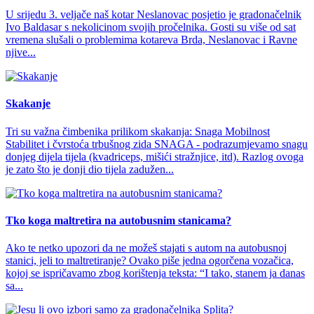
U srijedu 3. veljače naš kotar Neslanovac posjetio je gradonačelnik
Ivo Baldasar s nekolicinom svojih pročelnika. Gosti su više od sat
vremena slušali o problemima kotareva Brda, Neslanovac i Ravne
njive...
Skakanje
Tri su važna čimbenika prilikom skakanja: Snaga Mobilnost
Stabilitet i čvrstoća trbušnog zida SNAGA - podrazumjevamo snagu
donjeg dijela tijela (kvadriceps, mišići stražnjice, itd). Razlog ovoga
je zato što je donji dio tijela zadužen...
Tko koga maltretira na autobusnim stanicama?
Ako te netko upozori da ne možeš stajati s autom na autobusnoj
stanici, jeli to maltretiranje? Ovako piše jedna ogorčena vozačica,
kojoj se ispričavamo zbog korištenja teksta: “I tako, stanem ja danas
sa...