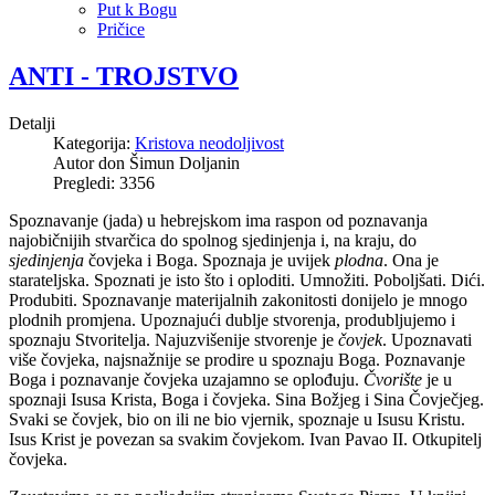
Put k Bogu
Pričice
ANTI - TROJSTVO
Detalji
Kategorija:
Kristova neodoljivost
Autor
don Šimun Doljanin
Pregledi: 3356
Spoznavanje (jada) u hebrejskom ima raspon od poznavanja
najobičnijih stvarčica do spolnog sjedinjenja i, na kraju, do
sjedinjenja
čovjeka i Boga. Spoznaja je uvijek
plodna
. Ona je
starateljska. Spoznati je isto što i oploditi. Umnožiti. Poboljšati. Dići.
Produbiti. Spoznavanje materijalnih zakonitosti donijelo je mnogo
plodnih promjena. Upoznajući dublje stvorenja, produbljujemo i
spoznaju Stvoritelja. Najuzvišenije stvorenje je
čovjek
. Upoznavati
više čovjeka, najsnažnije se prodire u spoznaju Boga. Poznavanje
Boga i poznavanje čovjeka uzajamno se oplođuju.
Čvorište
je u
spoznaji Isusa Krista, Boga i čovjeka. Sina Božjeg i Sina Čovječjeg.
Svaki se čovjek, bio on ili ne bio vjernik, spoznaje u Isusu Kristu.
Isus Krist je povezan sa svakim čovjekom. Ivan Pavao II. Otkupitelj
čovjeka.