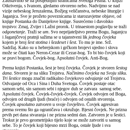
Zaustavimo se na posljednjim stranicama Svetoga Pisma. U knjizi
Otkrivenja, s Ivanom, gledamo otvoreno nebo. Nadvijmo se nad
vizije nebeskog Jeruzalema, Božjeg veličanstva, nebeske liturgije i
Jaganjca. Sve je prožeto poveznicama iz starozavjetne objave, od
knjige Postanka do Danijelove knjige. Susrećemo i đavolsko
trojstvo: Zmaj, Zvijer i Lažni prorok. U trinaestom poglavlju se traži
odgonetanje
. Traži se
um
. Svo neprijateljstvo prema Bogu, Jaganjcu
i Jaganjčevoj pratnji sažima se u tajanstveni lik
jednog čovjeka
kojem je broj
šest stotina i šezdeset i šest
. To mu je ime. Srž.
Sadržaj. Kako su u hebrejskom i grčkom brojevi ujedno i slova
može se čitati kao Neron-Cezar ili Cezar-bog. To bi bio čovjek koji
se pravi bogom. Čovjek-bog. Apsolutni čovjek. Anti-Bog.
Prema knjizi Postanka, šest je broj čovjeka. Čovjek je stvoren
šestog
dana
. Stvoren je na sliku Trojstva.
Načinimo čovjeka na Svoju sliku.
Tri šestice
mogu značiti radikalno čovjekovo
odvajanje
od Trojstva.
Odvajanje od Oca i Sina i Duha Svetoga. Čovjek postaje otac
samom sebi, sin samom sebi i njegov duh se zatvara samog sebe.
Apsolutni čovjek. Čovjek-čovjek-čovjek. Čovjek odvojen od Boga,
odvojen od drugih ljudi (braće) i odvojen od ostalih stvorenja.
Čovjek
apsolutno zatvoren
u svoje čovještvo. Čovjek agresivan
prema svemu što ga ograničava i okružuje. Bjesni čovjek. Ne prizna
prvih pet dana stvaranja i ne prizna sedmi dan. Zatvoren je u šestici.
Trokut je prvo geometrijsko tijelo koje se može zatvoriti u samog
sebe. To je čovjek koji bijesno mrzi Boga, ostale ljude i sva