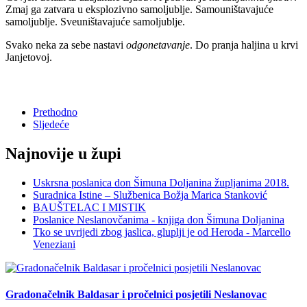
Zmaj ga zatvara u eksplozivno samoljublje. Samouništavajuće
samoljublje. Sveuništavajuće samoljublje.
Svako neka za sebe nastavi
odgonetavanje
. Do pranja haljina u krvi
Janjetovoj.
Prethodno
Sljedeće
Najnovije u župi
Uskrsna poslanica don Šimuna Doljanina župljanima 2018.
Suradnica Istine – Službenica Božja Marica Stanković
BAUŠTELAC I MISTIK
Poslanice Neslanovčanima - knjiga don Šimuna Doljanina
Tko se uvrijedi zbog jaslica, gluplji je od Heroda - Marcello
Veneziani
Gradonačelnik Baldasar i pročelnici posjetili Neslanovac