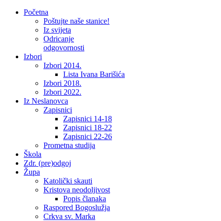
Početna
Poštujte naše stanice!
Iz svijeta
Odricanje
odgovornosti
Izbori
Izbori 2014.
Lista Ivana Barišića
Izbori 2018.
Izbori 2022.
Iz Neslanovca
Zapisnici
Zapisnici 14-18
Zapisnici 18-22
Zapisnici 22-26
Prometna studija
Škola
Zdr. (pre)odgoj
Župa
Katolički skauti
Kristova neodoljivost
Popis članaka
Raspored Bogoslužja
Crkva sv. Marka