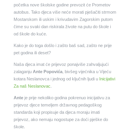
početka nove školske godine prevozit će Prometov
autobus. Tako djeca više neće morati pješačiti strmom
Mostarskom ili uskim i krivudavim Zagorskim putom
čime su svaki dan riskirala živote na putu do škole i
od škole do kuće.
Kako je do toga došlo i zašto baš sad, zašto ne prije
pet godina ili deset?
Naša djeca imat će prijevoz ponajviše zahvaljujući
zalaganju
Ante Popovića
, bivšeg vijećnika u Vijeću
kotara Neslanovca i jednog od ključnih ljudi u
Inicijativi
Za naš Neslanovac
.
Ante
je prije nekoliko godina pokrenuo inicijativu za
prijevoz djece temeljem državnog pedagoškog
standarda koji propisuje da djeca moraju imati
prijevoz, ako nemaju nogostupe za doći pješke do
škole.