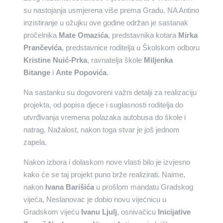
su nastojanja usmjerena više prema Gradu. NA Antino
inzistiranje u ožujku ove godine održan je sastanak
pročelnika
Mate Omazića
, predstavnika kotara
Mirka
Prančevića
, predstavnice roditelja u Školskom odboru
Kristine Nuić-Prka
, ravnatelja škole
Miljenka
Bitange
i
Ante Popovića
.
Na sastanku su dogovoreni važni detalji za realizaciju
projekta, od popisa djece i suglasnosti roditelja do
utvrđivanja vremena polazaka autobusa do škole i
natrag. Nažalost, nakon toga stvar je još jednom
zapela.
Nakon izbora i dolaskom nove vlasti bilo je izvjesno
kako će se taj projekt puno brže realizirati. Naime,
nakon
Ivana Barišića
u prošlom mandatu Gradskog
vijeća, Neslanovac je dobio novu vijećnicu u
Gradskom vijeću
Ivanu Ljulj
, osnivačicu
Inicijative