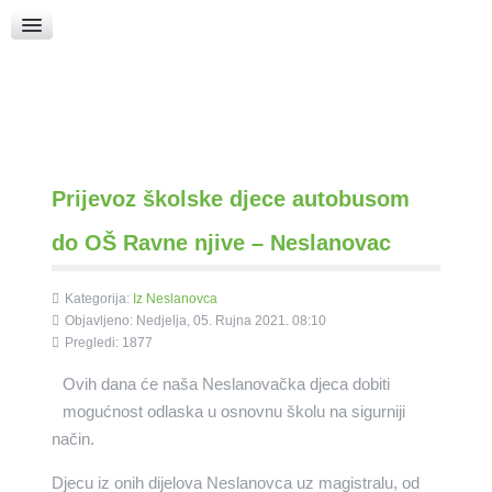
Raspored Bogoslužja
Crkva sv. Marka
Put k Bogu
Pričice
Prijevoz školske djece autobusom
do OŠ Ravne njive – Neslanovac
Kategorija:
Iz Neslanovca
Objavljeno: Nedjelja, 05. Rujna 2021. 08:10
Pregledi: 1877
Ovih dana će naša Neslanovačka djeca dobiti
mogućnost odlaska u osnovnu školu na sigurniji
način.
Djecu iz onih dijelova Neslanovca uz magistralu, od