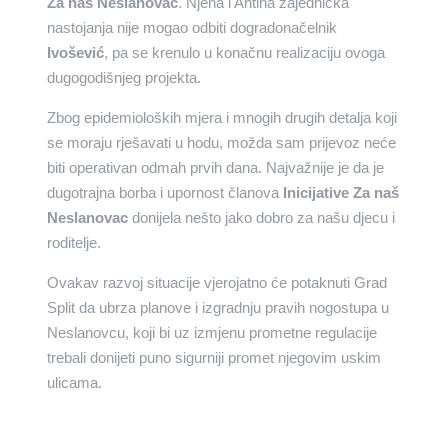
Za naš Neslanovac
. Njena i Antina zajednička
nastojanja nije mogao odbiti dogradonačelnik
Ivošević
, pa se krenulo u konačnu realizaciju ovoga
dugogodišnjeg projekta.
Zbog epidemioloških mjera i mnogih drugih detalja koji
se moraju rješavati u hodu, možda sam prijevoz neće
biti operativan odmah prvih dana. Najvažnije je da je
dugotrajna borba i upornost članova
Inicijative Za naš
Neslanovac
donijela nešto jako dobro za našu djecu i
roditelje.
Ovakav razvoj situacije vjerojatno će potaknuti Grad
Split da ubrza planove i izgradnju pravih nogostupa u
Neslanovcu, koji bi uz izmjenu prometne regulacije
trebali donijeti puno sigurniji promet njegovim uskim
ulicama.