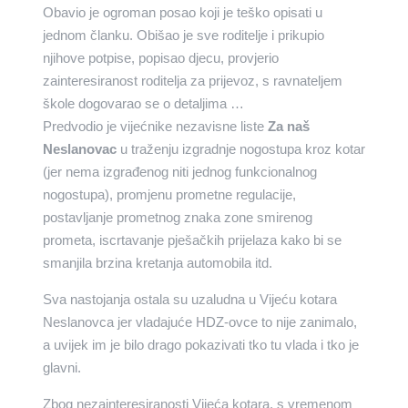
Obavio je ogroman posao koji je teško opisati u
jednom članku. Obišao je sve roditelje i prikupio
njihove potpise, popisao djecu, provjerio
zainteresiranost roditelja za prijevoz, s ravnateljem
škole dogovarao se o detaljima …
Predvodio je vijećnike nezavisne liste
Za naš
Neslanovac
u traženju izgradnje nogostupa kroz kotar
(jer nema izgrađenog niti jednog funkcionalnog
nogostupa), promjenu prometne regulacije,
postavljanje prometnog znaka zone smirenog
prometa, iscrtavanje pješačkih prijelaza kako bi se
smanjila brzina kretanja automobila itd.
Sva nastojanja ostala su uzaludna u Vijeću kotara
Neslanovca jer vladajuće HDZ-ovce to nije zanimalo,
a uvijek im je bilo drago pokazivati tko tu vlada i tko je
glavni.
Zbog nezainteresiranosti Vijeća kotara, s vremenom