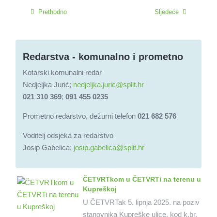
Prethodno
Sljedeće
Redarstva - komunalno i prometno
Kotarski komunalni redar
Nedjeljka Jurić;
nedjeljka.juric@split.hr
021 310 369
;
091 455 0235
Prometno redarstvo, dežurni telefon
021 682 576
Voditelj odsjeka za redarstvo
Josip Gabelica;
josip.gabelica@split.hr
ČETVRTkom u ČETVRTi na terenu u
Kupreškoj
U ČETVRTak 5. lipnja 2025. na poziv
stanovnika Kupreške ulice, kod k.br.