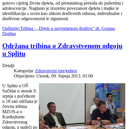
gotovo cijelog života djeteta, od prenatalnog perioda do puberteta i
adolescencije. Naglasio je izuzetnu povezanost djeteta i majke te
identifikaciju s ocem kao slikom društvenih odnosa, individualne i
društvene odgovornosti te sigurnosti.
Opširnije:Tribina - „Dijete u suvremenom društvu“ dr. Gorana
Dodiga
Održana tribina o Zdravstvenom odgoju
u Splitu
Detalji
Kategorija:
Zdravstveni (pre)odgoj
Objavljeno: Utorak, 09. Srpnja 2013. 01:00
U Splitu u OŠ
Sučidar u utorak 9.
srpnja s početkom
u 18 sati održana je
četvrta tribina
MZOS-a o
Kurikulumu
Zdravstvenog
odgoja, a sudeći po