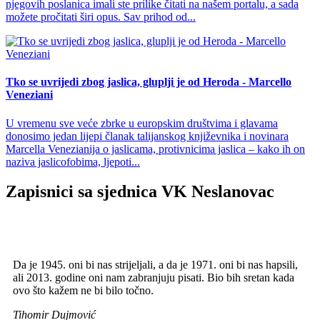
njegovih poslanica imali ste prilike čitati na našem portalu, a sada
možete pročitati širi opus. Sav prihod od...
Tko se uvrijedi zbog jaslica, gluplji je od Heroda - Marcello
Veneziani
U vremenu sve veće zbrke u europskim društvima i glavama
donosimo jedan lijepi članak talijanskog književnika i novinara
Marcella Venezianija o jaslicama, protivnicima jaslica – kako ih on
naziva jaslicofobima, ljepoti...
Zapisnici sa sjednica VK Neslanovac
Da je 1945. oni bi nas strijeljali, a da je 1971. oni bi nas hapsili,
ali 2013. godine oni nam zabranjuju pisati. Bio bih sretan kada
ovo što kažem ne bi bilo točno.
Tihomir Dujmović