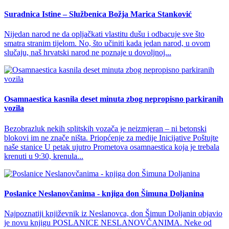
Suradnica Istine – Službenica Božja Marica Stanković
Nijedan narod ne da opljačkati vlastitu dušu i odbacuje sve što
smatra stranim tijelom. No, što učiniti kada jedan narod, u ovom
slučaju, naš hrvatski narod ne poznaje u dovoljnoj...
Osamnaestica kasnila deset minuta zbog nepropisno parkiranih
vozila
Bezobrazluk nekih splitskih vozača je neizmjeran – ni betonski
blokovi im ne znače ništa. Priopćenje za medije Inicijative Poštujte
naše stanice U petak ujutro Prometova osamnaestica koja je trebala
krenuti u 9:30, krenula...
Poslanice Neslanovčanima - knjiga don Šimuna Doljanina
Najpoznatiji književnik iz Neslanovca, don Šimun Doljanin objavio
je novu knjigu POSLANICE NESLANOVČANIMA. Neke od