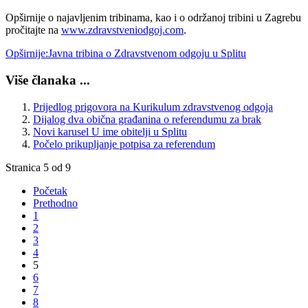
Opširnije o najavljenim tribinama, kao i o održanoj tribini u Zagrebu
pročitajte na
www.zdravstveniodgoj.com
.
Opširnije:Javna tribina o Zdravstvenom odgoju u Splitu
Više članaka ...
Prijedlog prigovora na Kurikulum zdravstvenog odgoja
Dijalog dva obična građanina o referendumu za brak
Novi karusel U ime obitelji u Splitu
Počelo prikupljanje potpisa za referendum
Stranica 5 od 9
Početak
Prethodno
1
2
3
4
5
6
7
8