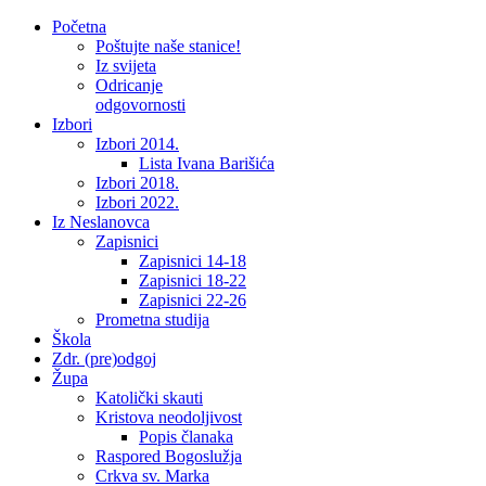
Početna
Poštujte naše stanice!
Iz svijeta
Odricanje
odgovornosti
Izbori
Izbori 2014.
Lista Ivana Barišića
Izbori 2018.
Izbori 2022.
Iz Neslanovca
Zapisnici
Zapisnici 14-18
Zapisnici 18-22
Zapisnici 22-26
Prometna studija
Škola
Zdr. (pre)odgoj
Župa
Katolički skauti
Kristova neodoljivost
Popis članaka
Raspored Bogoslužja
Crkva sv. Marka