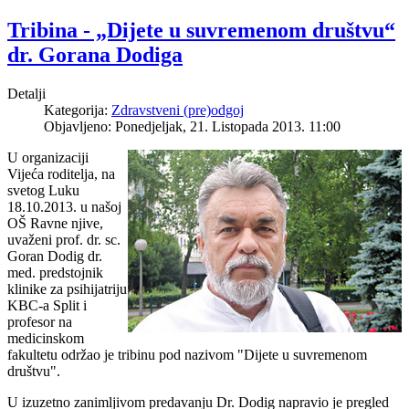
Tribina - „Dijete u suvremenom društvu“
dr. Gorana Dodiga
Detalji
Kategorija:
Zdravstveni (pre)odgoj
Objavljeno: Ponedjeljak, 21. Listopada 2013. 11:00
U organizaciji
Vijeća roditelja, na
svetog Luku
18.10.2013. u našoj
OŠ Ravne njive,
uvaženi prof. dr. sc.
Goran Dodig dr.
med. predstojnik
klinike za psihijatriju
KBC-a Split i
profesor na
medicinskom
fakultetu održao je tribinu pod nazivom "Dijete u suvremenom
društvu".
U izuzetno zanimljivom predavanju Dr. Dodig napravio je pregled