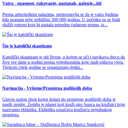
Vatra - opasnost, rukovanje, nastanak, gašenje...itd
Prema arheološkim nalazima, pretpostavlja se da je vatra ljudima
bila poznata prije približno 300 000 godina. U početku su se ljudi
služili vatrom koja bi nastala prirodno (udarom groma, iz...
Što je katolički skautizam
Katolički skautizam je stil života, u kojem se uči i navikava djecu da
žive sve dane u godini prema vrijednostima koje nudi njihova vjera.
Tijekom cijele godine se organiziraju tjedni...
Navigacija - Vrijeme/Promjena godišnjih doba
Glavni razlog zbog kojeg dolazi do promjene godišnjih doba je
nagib zemlje. Zemlja je planet koji kruži oko Sunca na kružnici koju
nazivamo ekliptika. Ekliptika označava kružnicu nejednakog
promjera.