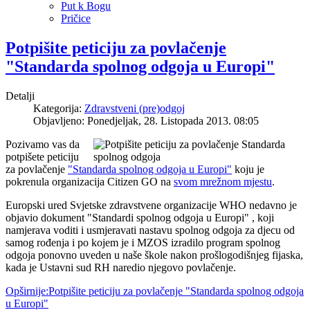
Put k Bogu
Pričice
Potpišite peticiju za povlačenje
"Standarda spolnog odgoja u Europi"
Detalji
Kategorija:
Zdravstveni (pre)odgoj
Objavljeno: Ponedjeljak, 28. Listopada 2013. 08:05
Pozivamo vas da
potpišete peticiju
za povlačenje
"Standarda spolnog odgoja u Europi"
koju je
pokrenula organizacija Citizen GO na
svom mrežnom mjestu
.
Europski ured Svjetske zdravstvene organizacije WHO nedavno je
objavio dokument "Standardi spolnog odgoja u Europi" , koji
namjerava voditi i usmjeravati nastavu spolnog odgoja za djecu od
samog rođenja i po kojem je i MZOS izradilo program spolnog
odgoja ponovno uveden u naše škole nakon prošlogodišnjeg fijaska,
kada je Ustavni sud RH naredio njegovo povlačenje.
Opširnije:Potpišite peticiju za povlačenje "Standarda spolnog odgoja
u Europi"