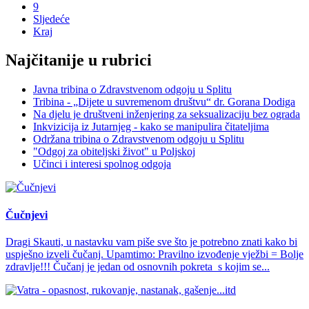
9
Sljedeće
Kraj
Najčitanije u rubrici
Javna tribina o Zdravstvenom odgoju u Splitu
Tribina - „Dijete u suvremenom društvu“ dr. Gorana Dodiga
Na djelu je društveni inženjering za seksualizaciju bez ograda
Inkvizicija iz Jutarnjeg - kako se manipulira čitateljima
Održana tribina o Zdravstvenom odgoju u Splitu
"Odgoj za obiteljski život" u Poljskoj
Učinci i interesi spolnog odgoja
Čučnjevi
Dragi Skauti, u nastavku vam piše sve što je potrebno znati kako bi
uspješno izveli čučanj. Upamtimo: Pravilno izvođenje vježbi = Bolje
zdravlje!!! Čučanj je jedan od osnovnih pokreta s kojim se...