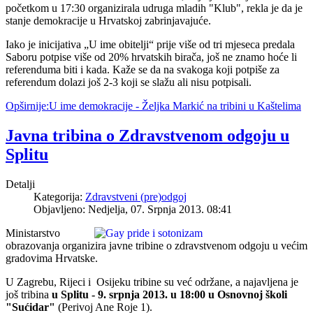
početkom u 17:30 organizirala udruga mladih "Klub", rekla je da je
stanje demokracije u Hrvatskoj zabrinjavajuće.
Iako je inicijativa „U ime obitelji“ prije više od tri mjeseca predala
Saboru potpise više od 20% hrvatskih birača, još ne znamo hoće li
referenduma biti i kada. Kaže se da na svakoga koji potpiše za
referendum dolazi još 2-3 koji se slažu ali nisu potpisali.
Opširnije:U ime demokracije - Željka Markić na tribini u Kaštelima
Javna tribina o Zdravstvenom odgoju u
Splitu
Detalji
Kategorija:
Zdravstveni (pre)odgoj
Objavljeno: Nedjelja, 07. Srpnja 2013. 08:41
Ministarstvo
obrazovanja organizira javne tribine o zdravstvenom odgoju u većim
gradovima Hrvatske.
U Zagrebu, Rijeci i Osijeku tribine su već održane, a najavljena je
još tribina
u Splitu - 9. srpnja 2013. u 18:00 u Osnovnoj školi
"Sućidar"
(Perivoj Ane Roje 1).