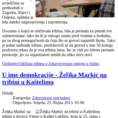
izvješćima sa
prethodnih u
Zagrebu, Rijeci i
Osijeku, splitska je
bila daleko najposjećenija i najvatrenija.
Dvorana u kojoj se održavala tribina, bila je premala za primiti sve
zainteresirane, tako da ih je mnogo ostalo pred vratima u hodniku,
pa su zbog nemogućnosti da čuju što se govori napustili školu. Tako
je jedan sudionik tribine, predstavivši se da govori u ime 50 kolega
profesora rekao da je ova tribina farsa, što se vidi po izboru premale
prostorije, jer su organizatori mislili da nitko neće doći.
Opširnije:Održana tribina o Zdravstvenom odgoju u Splitu
U ime demokracije - Željka Markić na
tribini u Kaštelima
Detalji
Kategorija:
Zdravstveni (pre)odgoj
Objavljeno: Srijeda, 25. Rujna 2013. 01:00
Željka Markić na
tribini u dvorcu Vitturi u Kaštel Lukšiću, koju je 25. rujna s