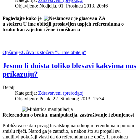
Kategorija:
Zdravstveni (pre)odgoj
Objavljeno: Nedjelja, 01. Prosinca 2013. 20:46
Pogledajte kako je
u stožeru U ime obitelji proslavljen uspjeh referenduma o
braku kao zajednici žene i muškarca
Opširnije:Uživo iz stožera "U ime obitelji"
Jesmo li doista toliko blesavi kakvima nas
prikazuju?
Detalji
Kategorija:
Zdravstveni (pre)odgoj
Objavljeno: Petak, 22. Studenog 2013. 15:34
Referendum o braku, manipulacija, zastrašivanje i zbunjenost
Približava se dan prvog hrvatskog narodnog referenduma u punom
smislu riječi. Narod ga je zatražio, a nakon što su propali svi
smutljivi pokušaji vlasti da do referenduma ne dođe, 1. prosinca