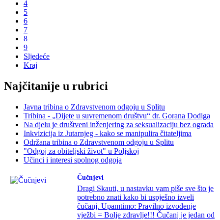
4
5
6
7
8
9
Sljedeće
Kraj
Najčitanije u rubrici
Javna tribina o Zdravstvenom odgoju u Splitu
Tribina - „Dijete u suvremenom društvu“ dr. Gorana Dodiga
Na djelu je društveni inženjering za seksualizaciju bez ograda
Inkvizicija iz Jutarnjeg - kako se manipulira čitateljima
Održana tribina o Zdravstvenom odgoju u Splitu
"Odgoj za obiteljski život" u Poljskoj
Učinci i interesi spolnog odgoja
Čučnjevi
Dragi Skauti, u nastavku vam piše sve što je
potrebno znati kako bi uspješno izveli
čučanj. Upamtimo: Pravilno izvođenje
vježbi = Bolje zdravlje!!! Čučanj je jedan od