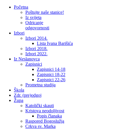
Početna
Poštujte naše stanice!
Iz svijeta
Odricanje
odgovornosti
Izbori
Izbori 2014.
Lista Ivana Barišića
Izbori 2018.
Izbori 2022.
Iz Neslanovca
Zapisnici
Zapisnici 14-18
Zapisnici 18-22
Zapisnici 22-26
Prometna studija
Škola
Zdr. (pre)odgoj
Župa
Katolički skauti
Kristova neodoljivost
Popis članaka
Raspored Bogoslužja
Crkva sv. Marka