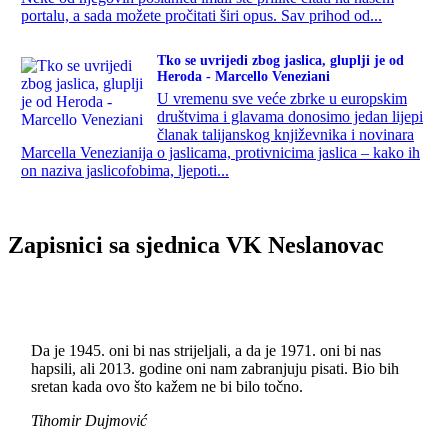
portalu, a sada možete pročitati širi opus. Sav prihod od...
Tko se uvrijedi zbog jaslica, gluplji je od
Heroda - Marcello Veneziani
U vremenu sve veće zbrke u europskim
društvima i glavama donosimo jedan lijepi
članak talijanskog književnika i novinara
Marcella Venezianija o jaslicama, protivnicima jaslica – kako ih
on naziva jaslicofobima, ljepoti...
Zapisnici sa sjednica VK Neslanovac
Da je 1945. oni bi nas strijeljali, a da je 1971. oni bi nas
hapsili, ali 2013. godine oni nam zabranjuju pisati. Bio bih
sretan kada ovo što kažem ne bi bilo točno.
Tihomir Dujmović