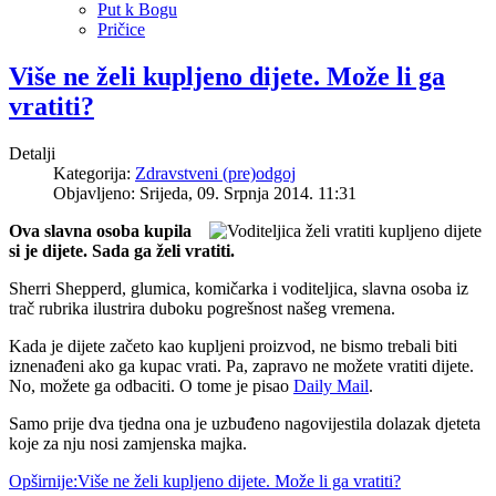
Put k Bogu
Pričice
Više ne želi kupljeno dijete. Može li ga
vratiti?
Detalji
Kategorija:
Zdravstveni (pre)odgoj
Objavljeno: Srijeda, 09. Srpnja 2014. 11:31
Ova slavna osoba kupila
si je dijete. Sada ga želi vratiti.
Sherri Shepperd, glumica, komičarka i voditeljica, slavna osoba iz
trač rubrika ilustrira duboku pogrešnost našeg vremena.
Kada je dijete začeto kao kupljeni proizvod, ne bismo trebali biti
iznenađeni ako ga kupac vrati. Pa, zapravo ne možete vratiti dijete.
No, možete ga odbaciti. O tome je pisao
Daily Mail
.
Samo prije dva tjedna ona je uzbuđeno nagovijestila dolazak djeteta
koje za nju nosi zamjenska majka.
Opširnije:Više ne želi kupljeno dijete. Može li ga vratiti?