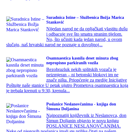
Suradnica Istine – Službenica Božja Marica
Stanković
Nijedan narod ne da opljačkati vlastitu dušu
i odbacuje sve što smatra stranim tijelom.
No, što učiniti kada jedan narod, u ovom
slučaju, naš hrvatski narod ne poznaje u dovoljnoj...
Osamnaestica kasnila deset minuta zbog
nepropisno parkiranih vozila
Bezobrazluk nekih splitskih vozača je
neizmjeran – ni betonski blokovi im ne
znače ništa. Priopćenje za medije Inicijative
Poštujte naše stanice U petak ujutro Prometova osamnaestica koja
je trebala krenuti u 9:30, krenula...
Poslanice Neslanovčanima - knjiga don
Šimuna Doljanina
Najpoznatiji književnik iz Neslanovca, don
Šimun Doljanin objavio je novu knjigu
POSLANICE NESLANOVČANIMA.
Neke od njegovih poslanica imali ste prilike čitati na našem