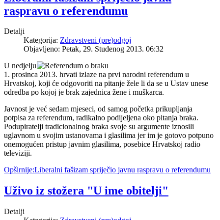
raspravu o referendumu
Detalji
Kategorija:
Zdravstveni (pre)odgoj
Objavljeno: Petak, 29. Studenog 2013. 06:32
U nedjelju
1. prosinca 2013. hrvati izlaze na prvi narodni referendum u
Hrvatskoj, koji će odgovoriti na pitanje žele li da se u Ustav unese
odredba po kojoj je brak zajednica žene i muškarca.
Javnost je već sedam mjeseci, od samog početka prikupljanja
potpisa za referendum, radikalno podijeljena oko pitanja braka.
Podupiratelji tradicionalnog braka svoje su argumente iznosili
uglavnom u svojim ustanovama i glasilima jer im je gotovo potpuno
onemogućen pristup javnim glasilima, posebice Hrvatskoj radio
televiziji.
Opširnije:Liberalni fašizam spriječio javnu raspravu o referendumu
Uživo iz stožera "U ime obitelji"
Detalji