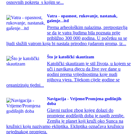
osnovnih pokreta s kojim se...
Vatra - opasnost, rukovanje, nastanak,
gašenje...itd
Prema arheološkim nalazima, pretpostavlja
se da je vatra ljudima bila poznata prije
približno 300 000 godina. U početku su se
ljudi služili vatrom koja bi nastala prirodno (udarom groma, iz...
Što je katolički skautizam
Katolički skautizam je stil života, u kojem se
uči i navikava djecu da žive sve dane u
godini prema vrijednostima koje nudi
njihova vjera. Tijekom cijele godine se
organiziraju tjedni...
Navigacija - Vrijeme/Promjena godišnjih
doba
Glavni razlog zbog kojeg dolazi do
promjene godišnjih doba je nagib zemlje.
Zemlja je planet koji kruži oko Sunca na
kružnici koju nazivamo ekliptika. Ekliptika označava kružnicu
nejednakog promjera.