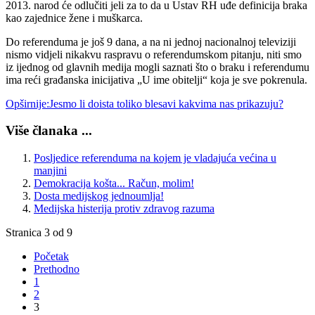
2013. narod će odlučiti jeli za to da u Ustav RH uđe definicija braka
kao zajednice žene i muškarca.
Do referenduma je još 9 dana, a na ni jednoj nacionalnoj televiziji
nismo vidjeli nikakvu raspravu o referendumskom pitanju, niti smo
iz ijednog od glavnih medija mogli saznati što o braku i referendumu
ima reći građanska inicijativa „U ime obitelji“ koja je sve pokrenula.
Opširnije:Jesmo li doista toliko blesavi kakvima nas prikazuju?
Više članaka ...
Posljedice referenduma na kojem je vladajuća većina u
manjini
Demokracija košta... Račun, molim!
Dosta medijskog jednoumlja!
Medijska histerija protiv zdravog razuma
Stranica 3 od 9
Početak
Prethodno
1
2
3