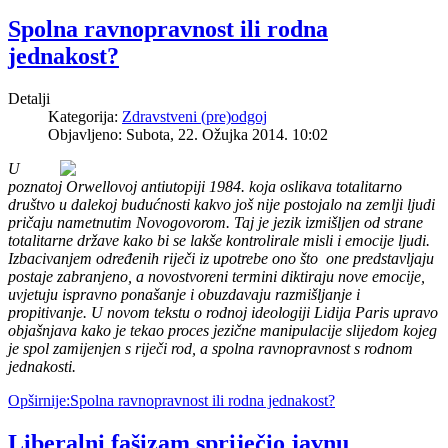
Spolna ravnopravnost ili rodna
jednakost?
Detalji
Kategorija:
Zdravstveni (pre)odgoj
Objavljeno: Subota, 22. Ožujka 2014. 10:02
U
poznatoj Orwellovoj antiutopiji 1984. koja oslikava totalitarno
društvo u dalekoj budućnosti kakvo još nije postojalo na zemlji ljudi
pričaju nametnutim Novogovorom. Taj je jezik izmišljen od strane
totalitarne države kako bi se lakše kontrolirale misli i emocije ljudi.
Izbacivanjem određenih riječi iz upotrebe ono što one predstavljaju
postaje zabranjeno, a novostvoreni termini diktiraju nove emocije,
uvjetuju ispravno ponašanje i obuzdavaju razmišljanje i
propitivanje. U novom tekstu o rodnoj ideologiji Lidija Paris upravo
objašnjava kako je tekao proces jezične manipulacije slijedom kojeg
je spol zamijenjen s riječi rod, a spolna ravnopravnost s rodnom
jednakosti.
Opširnije:Spolna ravnopravnost ili rodna jednakost?
Liberalni fašizam spriječio javnu