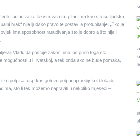
s
etentni odlučivati o takvim važnim pitanjima kao šta su ljudska
lni brak“ nije ljudsko pravo te postavila protupitanje: „Tko je
jek ima sposobnost rasuđivanja što je dobro a što nije i
.
z
atjerali Vladu da poštuje zakon, ima još puno toga što
k
ke mogućnosti u Hrvatskoj, a tek onda ako ne bude pomaka,
n
liko potpisa, usprkos gotovo potpunoj medijskoj blokadi,
adima, što li tek možemo napraviti u nekoliko mjeseci –
s
s