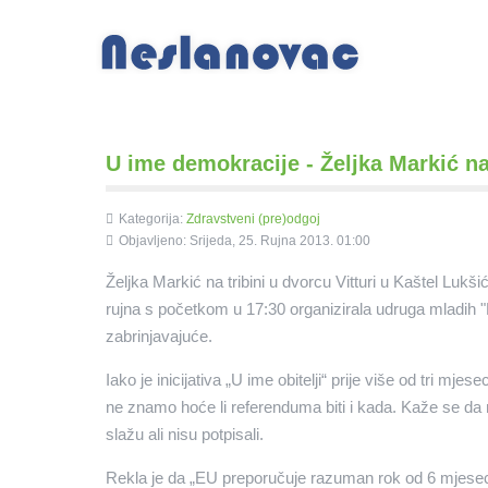
U ime demokracije - Željka Markić na
Kategorija:
Zdravstveni (pre)odgoj
Objavljeno: Srijeda, 25. Rujna 2013. 01:00
Željka Markić na tribini u dvorcu Vitturi u Kaštel Lukšić
rujna s početkom u 17:30 organizirala udruga mladih "K
zabrinjavajuće.
Iako je inicijativa „U ime obitelji“ prije više od tri m
ne znamo hoće li referenduma biti i kada. Kaže se da 
slažu ali nisu potpisali.
Rekla je da „EU preporučuje razuman rok od 6 mjeseci