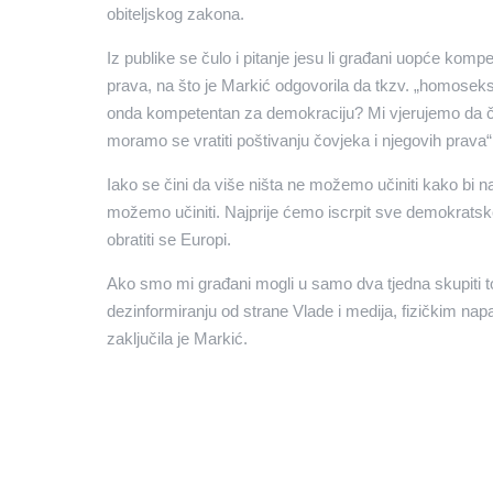
obiteljskog zakona.
Iz publike se čulo i pitanje jesu li građani uopće komp
prava, na što je Markić odgovorila da tkzv. „homoseksua
onda kompetentan za demokraciju? Mi vjerujemo da čov
moramo se vratiti poštivanju čovjeka i njegovih prava“
Iako se čini da više ništa ne možemo učiniti kako bi n
možemo učiniti. Najprije ćemo iscrpit sve demokrats
obratiti se Europi.
Ako smo mi građani mogli u samo dva tjedna skupiti to
dezinformiranju od strane Vlade i medija, fizičkim nap
zaključila je Markić.