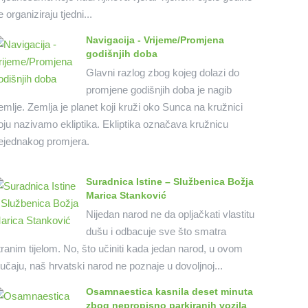
e organiziraju tjedni...
Navigacija - Vrijeme/Promjena
godišnjih doba
Glavni razlog zbog kojeg dolazi do
promjene godišnjih doba je nagib
emlje. Zemlja je planet koji kruži oko Sunca na kružnici
oju nazivamo ekliptika. Ekliptika označava kružnicu
ejednakog promjera.
Suradnica Istine – Službenica Božja
Marica Stanković
Nijedan narod ne da opljačkati vlastitu
dušu i odbacuje sve što smatra
tranim tijelom. No, što učiniti kada jedan narod, u ovom
lučaju, naš hrvatski narod ne poznaje u dovoljnoj...
Osamnaestica kasnila deset minuta
zbog nepropisno parkiranih vozila