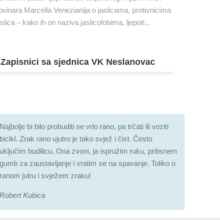
ovinara Marcella Venezianija o jaslicama, protivnicima
aslica – kako ih on naziva jaslicofobima, ljepoti...
Zapisnici sa sjednica VK Neslanovac
Najbolje bi bilo probuditi se vrlo rano, pa trčati ili voziti
bicikl. Zrak rano ujutro je tako svjež i čist. Često
uključim budilicu. Ona zvoni, ja ispružim ruku, pritisnem
gumb za zaustavljanje i vratim se na spavanje. Toliko o
ranom jutru i svježem zraku!
Robert Kubica