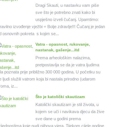
Dragi Skauti, u nastavku vam piše
sve što je potrebno znati kako bi
uspješno izveli čučanj. Upamtimo:
ravilno izvođenje vježbi = Bolje zdravlje!!! Čučanj je jedan
d osnovnih pokreta s kojim se...
Vatra - opasnost, rukovanje,
nastanak, gašenje...itd
Prema arheološkim nalazima,
pretpostavlja se da je vatra ljudima
ila poznata prije približno 300 000 godina. U početku su
e ljudi služili vatrom koja bi nastala prirodno (udarom
roma, iz...
Što je katolički skautizam
Katolički skautizam je stil života, u
kojem se uči i navikava djecu da žive
sve dane u godini prema
rijednostima koje nudi njihova vjera. Tijekom cijele godine