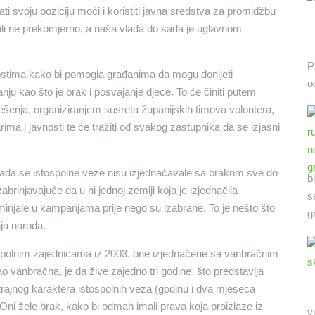
ti svoju poziciju moći i koristiti javna sredstva za promidžbu
 ali ne prekomjerno, a naša vlada do sada je uglavnom
P
ivnostima kako bi pomogla građanima da mogu donijeti
o
u kao što je brak i posvajanje djece. To će činiti putem
šenja, organiziranjem susreta županijskih timova volontera,
ma i javnosti te će tražiti od svakog zastupnika da se izjasni
ikada se istospolne veze nisu izjednačavale sa brakom sve do
b
abrinjavajuće da u ni jednoj zemlji koja je izjednačila
s
ominjale u kampanjama prije nego su izabrane. To je nešto što
g
ja naroda.
ospolnim zajednicama iz 2003. one izjednačene sa vanbračnim
o vanbračna, je da žive zajedno tri godine, što predstavlja
rajnog karaktera istospolnih veza (godinu i dva mjeseca
 Oni žele brak, kako bi odmah imali prava koja proizlaze iz
v