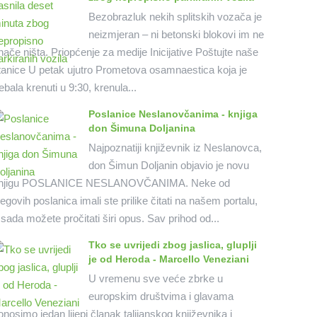
Bezobrazluk nekih splitskih vozača je
neizmjeran – ni betonski blokovi im ne
nače ništa. Priopćenje za medije Inicijative Poštujte naše
tanice U petak ujutro Prometova osamnaestica koja je
rebala krenuti u 9:30, krenula...
Poslanice Neslanovčanima - knjiga
don Šimuna Doljanina
Najpoznatiji književnik iz Neslanovca,
don Šimun Doljanin objavio je novu
njigu POSLANICE NESLANOVČANIMA. Neke od
jegovih poslanica imali ste prilike čitati na našem portalu,
 sada možete pročitati širi opus. Sav prihod od...
Tko se uvrijedi zbog jaslica, gluplji
je od Heroda - Marcello Veneziani
U vremenu sve veće zbrke u
europskim društvima i glavama
onosimo jedan lijepi članak talijanskog književnika i