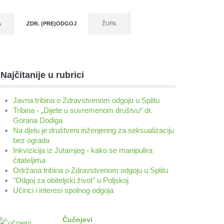
A
ZDR. (PRE)ODGOJ
ŽUPA
Najčitanije u rubrici
Javna tribina o Zdravstvenom odgoju u Splitu
Tribina - „Dijete u suvremenom društvu“ dr.
Gorana Dodiga
Na djelu je društveni inženjering za seksualizaciju
bez ograda
Inkvizicija iz Jutarnjeg - kako se manipulira
čitateljima
Održana tribina o Zdravstvenom odgoju u Splitu
"Odgoj za obiteljski život" u Poljskoj
Učinci i interesi spolnog odgoja
Čučnjevi