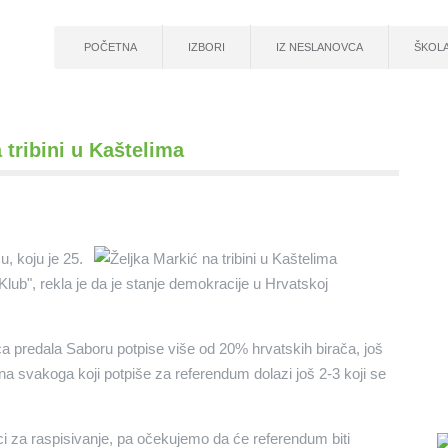
POČETNA
IZBORI
IZ NESLANOVCA
ŠKOL
 tribini u Kaštelima
u, koju je 25.
lub", rekla je da je stanje demokracije u Hrvatskoj
jeseca predala Saboru potpise više od 20% hrvatskih birača, još
na svakoga koji potpiše za referendum dolazi još 2-3 koji se
 za raspisivanje, pa očekujemo da će referendum biti