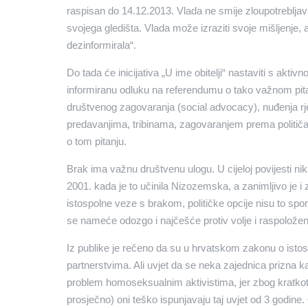
raspisan do 14.12.2013. Vlada ne smije zloupotrebljava
svojega gledišta. Vlada može izraziti svoje mišljenje,
dezinformirala“.
Do tada će inicijativa „U ime obitelji“ nastaviti s akt
informiranu odluku na referendumu o tako važnom pitanj
društvenog zagovaranja (social advocacy), nuđenja rje
predavanjima, tribinama, zagovaranjem prema političari
o tom pitanju.
Brak ima važnu društvenu ulogu. U cijeloj povijesti n
2001. kada je to učinila Nizozemska, a zanimljivo je i z
istospolne veze s brakom, političke opcije nisu to sp
se nameće odozgo i najčešće protiv volje i raspoložen
Iz publike je rečeno da su u hrvatskom zakonu o ist
partnerstvima. Ali uvjet da se neka zajednica prizna ka
problem homoseksualnim aktivistima, jer zbog kratkot
prosječno) oni teško ispunjavaju taj uvjet od 3 godine.