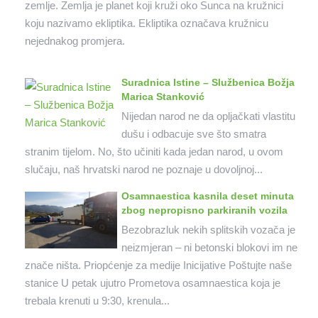
zemlje. Zemlja je planet koji kruži oko Sunca na kružnici
koju nazivamo ekliptika. Ekliptika označava kružnicu
nejednakog promjera.
Suradnica Istine – Službenica Božja
Marica Stanković
Nijedan narod ne da opljačkati vlastitu
dušu i odbacuje sve što smatra
stranim tijelom. No, što učiniti kada jedan narod, u ovom
slučaju, naš hrvatski narod ne poznaje u dovoljnoj...
Osamnaestica kasnila deset minuta
zbog nepropisno parkiranih vozila
Bezobrazluk nekih splitskih vozača je
neizmjeran – ni betonski blokovi im ne
znače ništa. Priopćenje za medije Inicijative Poštujte naše
stanice U petak ujutro Prometova osamnaestica koja je
trebala krenuti u 9:30, krenula...