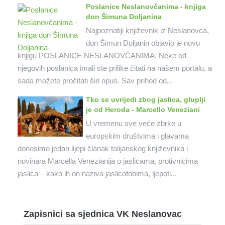
Poslanice Neslanovčanima - knjiga
don Šimuna Doljanina
Najpoznatiji književnik iz Neslanovca,
don Šimun Doljanin objavio je novu
knjigu POSLANICE NESLANOVČANIMA. Neke od
njegovih poslanica imali ste prilike čitati na našem portalu, a
sada možete pročitati širi opus. Sav prihod od...
Tko se uvrijedi zbog jaslica, gluplji
je od Heroda - Marcello Veneziani
U vremenu sve veće zbrke u
europskim društvima i glavama
donosimo jedan lijepi članak talijanskog književnika i
novinara Marcella Venezianija o jaslicama, protivnicima
jaslica – kako ih on naziva jaslicofobima, ljepoti...
Zapisnici sa sjednica VK Neslanovac