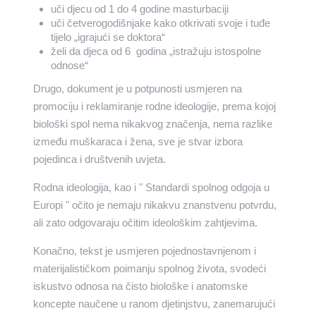
uči djecu od 1 do 4 godine masturbaciji
uči četverogodišnjake kako otkrivati svoje i tuđe
tijelo „igrajući se doktora“
želi da djeca od 6 godina „istražuju istospolne
odnose“
Drugo, dokument je u potpunosti usmjeren na
promociju i reklamiranje rodne ideologije, prema kojoj
biološki spol nema nikakvog značenja, nema razlike
između muškaraca i žena, sve je stvar izbora
pojedinca i društvenih uvjeta.
Rodna ideologija, kao i " Standardi spolnog odgoja u
Europi " očito je nemaju nikakvu znanstvenu potvrdu,
ali zato odgovaraju očitim ideološkim zahtjevima.
Konačno, tekst je usmjeren pojednostavnjenom i
materijalističkom poimanju spolnog života, svodeći
iskustvo odnosa na čisto biološke i anatomske
koncepte naučene u ranom djetinjstvu, zanemarujući