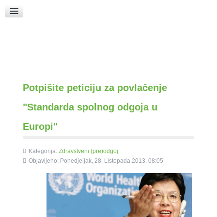
Raspored Bogoslužja
Crkva sv. Marka
Put k Bogu
Pričice
Potpišite peticiju za povlačenje
"Standarda spolnog odgoja u
Europi"
Kategorija:
Zdravstveni (pre)odgoj
Objavljeno: Ponedjeljak, 28. Listopada 2013. 08:05