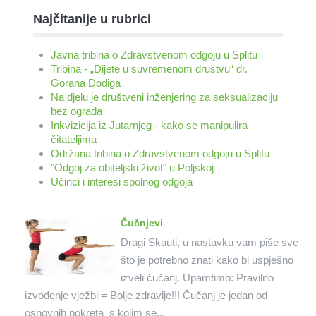
Najčitanije u rubrici
Javna tribina o Zdravstvenom odgoju u Splitu
Tribina - „Dijete u suvremenom društvu“ dr.
Gorana Dodiga
Na djelu je društveni inženjering za seksualizaciju
bez ograda
Inkvizicija iz Jutarnjeg - kako se manipulira
čitateljima
Održana tribina o Zdravstvenom odgoju u Splitu
"Odgoj za obiteljski život" u Poljskoj
Učinci i interesi spolnog odgoja
Čučnjevi
Dragi Skauti, u nastavku vam piše sve
što je potrebno znati kako bi uspješno
izveli čučanj. Upamtimo: Pravilno
izvođenje vježbi = Bolje zdravlje!!! Čučanj je jedan od
osnovnih pokreta s kojim se...