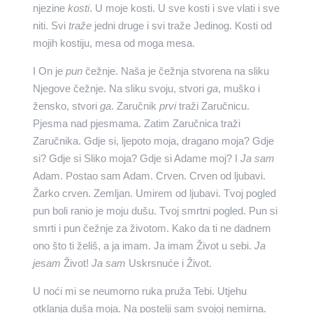
njezine
kosti
. U moje kosti. U sve kosti i sve vlati i sve
niti. Svi
traže
jedni druge i svi traže Jedinog. Kosti od
mojih kostiju, mesa od moga mesa.
I On je
pun
čežnje. Naša je čežnja stvorena na sliku
Njegove čežnje. Na sliku svoju, stvori
ga
, muško i
žensko, stvori
ga
. Zaručnik
prvi
traži Zaručnicu.
Pjesma nad pjesmama. Zatim Zaručnica traži
Zaručnika. Gdje si, ljepoto moja, dragano moja? Gdje
si? Gdje si Sliko moja? Gdje si Adame moj? I
Ja sam
Adam. Postao sam Adam. Crven. Crven od ljubavi.
Žarko crven. Zemljan. Umirem od ljubavi. Tvoj pogled
pun boli ranio je moju dušu. Tvoj smrtni pogled. Pun si
smrti i pun čežnje za životom. Kako da ti ne dadnem
ono što ti želiš, a ja imam. Ja imam Život u sebi.
Ja
jesam
Život!
Ja sam
Uskrsnuće i Život.
U noći mi se neumorno ruka pruža Tebi. Utjehu
otklanja duša moja. Na postelji sam svojoj nemirna.