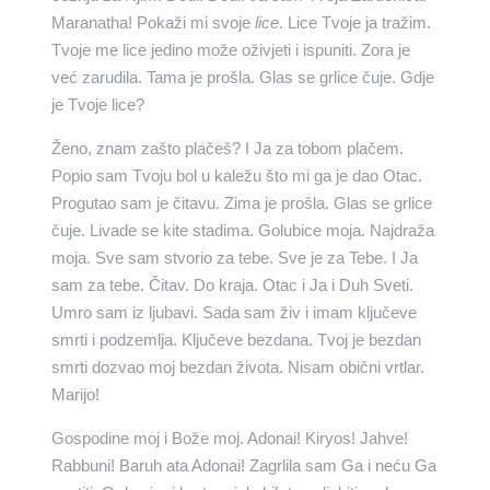
Maranatha! Pokaži mi svoje
lice
. Lice Tvoje ja tražim.
Tvoje me lice jedino može oživjeti i ispuniti. Zora je
već zarudila. Tama je prošla. Glas se grlice čuje. Gdje
je Tvoje lice?
Ženo, znam zašto plačeš? I Ja za tobom plačem.
Popio sam Tvoju bol u kaležu što mi ga je dao Otac.
Progutao sam je čitavu. Zima je prošla. Glas se grlice
čuje. Livade se kite stadima. Golubice moja. Najdraža
moja. Sve sam stvorio za tebe. Sve je za Tebe. I Ja
sam za tebe. Čitav. Do kraja. Otac i Ja i Duh Sveti.
Umro sam iz ljubavi. Sada sam živ i imam ključeve
smrti i podzemlja. Ključeve bezdana. Tvoj je bezdan
smrti dozvao moj bezdan života. Nisam obični vrtlar.
Marijo!
Gospodine moj i Bože moj. Adonai! Kiryos! Jahve!
Rabbuni! Baruh ata Adonai! Zagrlila sam Ga i neću Ga