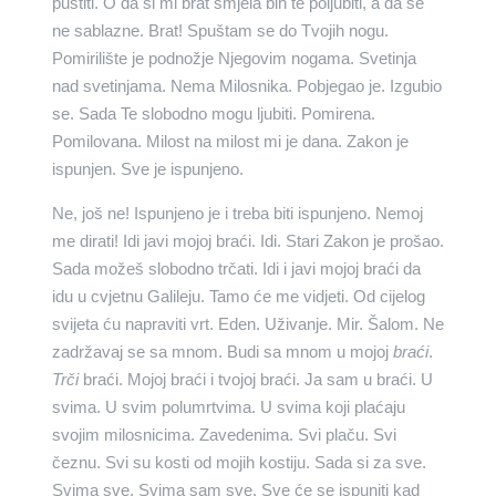
pustiti. O da si mi brat smjela bih te poljubiti, a da se
ne sablazne. Brat! Spuštam se do Tvojih nogu.
Pomirilište je podnožje Njegovim nogama. Svetinja
nad svetinjama. Nema Milosnika. Pobjegao je. Izgubio
se. Sada Te slobodno mogu ljubiti. Pomirena.
Pomilovana. Milost na milost mi je dana. Zakon je
ispunjen. Sve je ispunjeno.
Ne, još ne! Ispunjeno je i treba biti ispunjeno. Nemoj
me dirati! Idi javi mojoj braći. Idi. Stari Zakon je prošao.
Sada možeš slobodno trčati. Idi i javi mojoj braći da
idu u cvjetnu Galileju. Tamo će me vidjeti. Od cijelog
svijeta ću napraviti vrt. Eden. Uživanje. Mir. Šalom. Ne
zadržavaj se sa mnom. Budi sa mnom u mojoj
braći
.
Trči
braći. Mojoj braći i tvojoj braći. Ja sam u braći. U
svima. U svim polumrtvima. U svima koji plaćaju
svojim milosnicima. Zavedenima. Svi plaču. Svi
čeznu. Svi su kosti od mojih kostiju. Sada si za sve.
Svima sve. Svima sam sve. Sve će se ispuniti kad