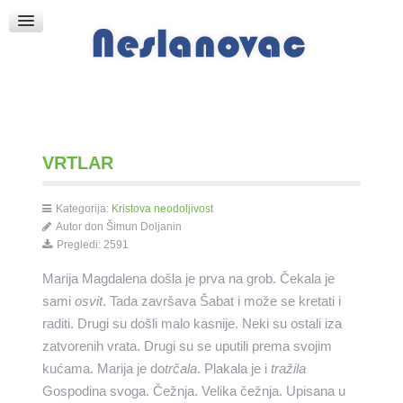
Raspored Bogoslužja
Crkva sv. Marka
Put k Bogu
Pričice
VRTLAR
Kategorija:
Kristova neodoljivost
Autor
don Šimun Doljanin
Pregledi: 2591
Marija Magdalena došla je prva na grob. Čekala je
sami
osvit
. Tada završava Šabat i može se kretati i
raditi. Drugi su došli malo kasnije. Neki su ostali iza
zatvorenih vrata. Drugi su se uputili prema svojim
kućama. Marija je do
trčala
. Plakala je i
tražila
Gospodina svoga. Čežnja. Velika čežnja. Upisana u