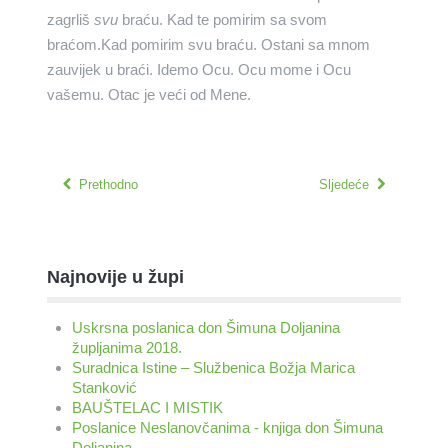
zagrliš
svu
braću. Kad te pomirim sa svom
braćom.Kad pomirim svu braću. Ostani sa mnom
zauvijek u braći. Idemo Ocu. Ocu mome i Ocu
vašemu. Otac je veći od Mene.
Prethodno
Sljedeće
Najnovije u župi
Uskrsna poslanica don Šimuna Doljanina
župljanima 2018.
Suradnica Istine – Službenica Božja Marica
Stanković
BAUŠTELAC I MISTIK
Poslanice Neslanovčanima - knjiga don Šimuna
Doljanina