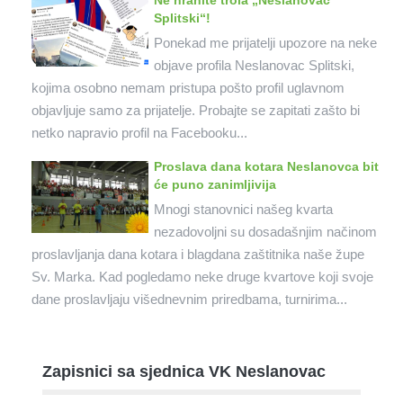
Ne hranite trola „Neslanovac
Splitski“!
Ponekad me prijatelji upozore na neke
objave profila Neslanovac Splitski,
kojima osobno nemam pristupa pošto profil uglavnom
objavljuje samo za prijatelje. Probajte se zapitati zašto bi
netko napravio profil na Facebooku...
Proslava dana kotara Neslanovca bit
će puno zanimljivija
Mnogi stanovnici našeg kvarta
nezadovoljni su dosadašnjim načinom
proslavljanja dana kotara i blagdana zaštitnika naše župe
Sv. Marka. Kad pogledamo neke druge kvartove koji svoje
dane proslavljaju višednevnim priredbama, turnirima...
Zapisnici sa sjednica VK Neslanovac