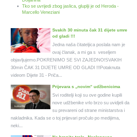
Tko se uvrijedi zbog jaslica, gluplji je od Heroda -
Marcello Veneziani
Svakih 30 minuta čak 31 dijete umre
od gladi !!!
Jedna naša čitateljica poslala nam je
ovaj članak, a mi ga s veseljem
objavljujemo.POKRENIMO SE SVI ZAJEDNO!SVAKIH
30min ČAK 31 DIJETE UMRE OD GLADI !!!Potaknuta
videom Dijete 31 - Priča...
Prijevara s „novim“ udžbenicima
Svi roditelji koji su ove godine kupili
nove udžbenike vrlo brzo su uvidjeli da
su prevareni od strane ministarstva i
nakladnika. Kada se o toj prijevari pročulo po medijima,
neki...