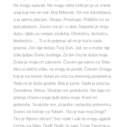
Ne mogu spavati. Ne mogu ništa činiti jer je uz mene
onaj koji me ne voli. Moj Milosnik. On me iskorištava,
a ja njemu plaćam. Skupo. Preskupo. Približio mi se
pod jabukom. Zaveo me je i u ubio. Napunio je moju
dušu i tijelo sa sedam zloduha. Ohološću, škrtošću,
bludnošću … Ti si ih potjerao ali mi je kuća sada
prazna. Još nije došao Tvoj Duh. Još se u mene nije
izlila ljubav Duha Svetoga. Za tim čezne duša moja.
Duša je moja vrt zatvoren. Čuvam ga samo za Tebe.
Ako si obični vrtlar, ne mogu te pustiti. Čekam Onoga
koji je sa mnom šetao po vrtu za dnevnog povjetarca.
Tada mi je duša gorjela. Bila je puna. Sada je prazna.
Zavedena. Mrtva. Stražari me pretukoše. Ne daju mi
pristup Onomu koga ljubi duša moja. Kosti mi
polomiše. Svukoše me, izraniše i ostaviše polumrtvu.
Gorim od čežnje za Tobom. Tko je kao moj Dragi?
Tko je Njemu sličan? Sve vode i vali ne mogu ugasiti
čežnju za Njim. Dođi! Dođi! Ja sam Tvoja Zaručnica.