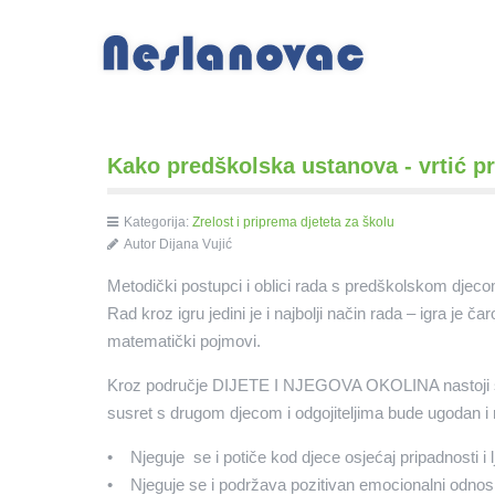
Kako predškolska ustanova - vrtić pr
Kategorija:
Zrelost i priprema djeteta za školu
Autor
Dijana Vujić
Metodički postupci i oblici rada s predškolskom djeco
Rad kroz igru jedini je i najbolji način rada – igra je 
matematički pojmovi.
Kroz područje DIJETE I NJEGOVA OKOLINA nastoji se os
susret s drugom djecom i odgojiteljima bude ugodan i r
• Njeguje se i potiče kod djece osjećaj pripadnosti i lju
• Njeguje se i podržava pozitivan emocionalni odnos 