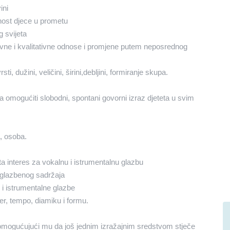
ini
nost djece u prometu
g svijeta
ativne i kvalitativne odnose i promjene putem neposrednog
i, dužini, veličini, širini,debljini, formiranje skupa.
ćiti slobodni, spontani govorni izraz djeteta u svim
, osoba.
nteres za vokalnu i istrumentalnu glazbu
 glazbenog sadržaja
 i istrumentalne glazbe
r, tempo, diamiku i formu.
 omogućujući mu da još jednim izražajnim sredstvom stječe