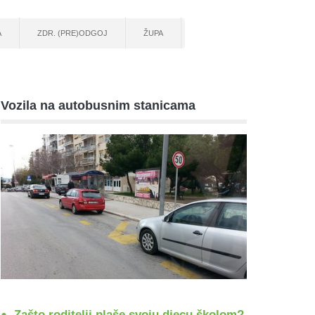
A
ZDR. (PRE)ODGOJ
ŽUPA
Vozila na autobusnim stanicama
Zašto roditelji plaše svoju djecu školom?