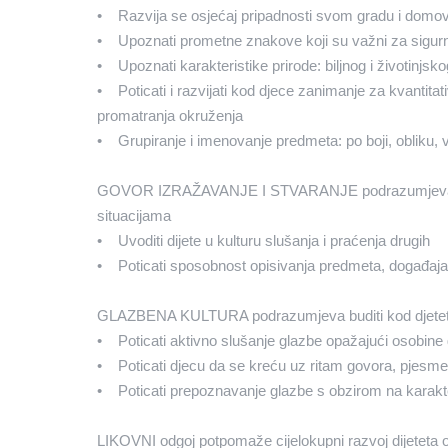
• Razvija se osjećaj pripadnosti svom gradu i domov
• Upoznati prometne znakove koji su važni za sigur
• Upoznati karakteristike prirode: biljnog i životinjsko
• Poticati i razvijati kod djece zanimanje za kvantit
promatranja okruženja
• Grupiranje i imenovanje predmeta: po boji, obliku, vrst
GOVOR IZRAŽAVANJE I STVARANJE podrazumjeva omogu
situacijama
• Uvoditi dijete u kulturu slušanja i praćenja drugih
• Poticati sposobnost opisivanja predmeta, događaja
GLAZBENA KULTURA podrazumjeva buditi kod djeteta i
• Poticati aktivno slušanje glazbe opažajući osobine
• Poticati djecu da se kreću uz ritam govora, pjesme
• Poticati prepoznavanje glazbe s obzirom na karakte
LIKOVNI odgoj potpomaže cijelokupni razvoj dijeteta