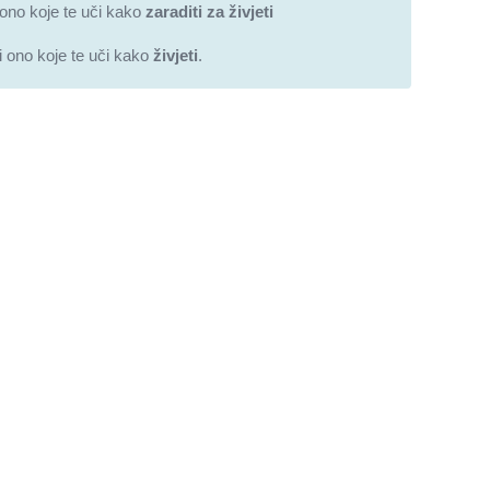
ono koje te uči kako
zaraditi za živjeti
i ono koje te uči kako
živjeti
.