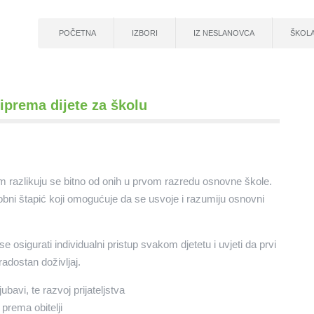
POČETNA
IZBORI
IZ NESLANOVCA
ŠKOL
iprema dijete za školu
m razlikuju se bitno od onih u prvom razredu osnovne škole.
čarobni štapić koji omogućuje da se usvoje i razumiju osnovni
igurati individualni pristup svakom djetetu i uvjeti da prvi
adostan doživljaj.
bavi, te razvoj prijateljstva
prema obitelji