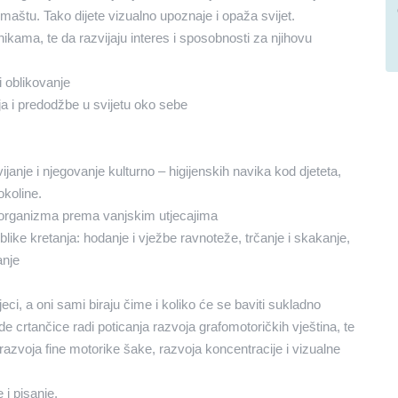
 maštu. Tako dijete vizualno upoznaje i opaža svijet.
ama, te da razvijaju interes i sposobnosti za njihovu
i oblikovanje
a i predodžbe u svijetu oko sebe
e i njegovanje kulturno – higijenskih navika kod djeteta,
okoline.
 organizma prema vanjskim utjecajima
like kretanja: hodanje i vježbe ravnoteže, trčanje i skakanje,
anje
ci, a oni sami biraju čime i koliko će se baviti sukladno
crtančice radi poticanja razvoja grafomotoričkih vještina, te
razvoja fine motorike šake, razvoja koncentracije i vizualne
 i pisanje.